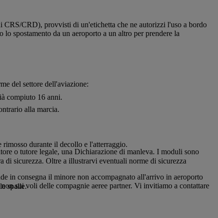
ini CRS/CRD), provvisti di un'etichetta che ne autorizzi l'uso a bordo
 o lo spostamento da un aeroporto a un altro per prendere la
rme del settore dell'aviazione:
già compiuto 16 anni.
ntrario alla marcia.
 rimosso durante il decollo e l'atterraggio.
itore o tutore legale, una Dichiarazione di manleva. I moduli sono
ra di sicurezza. Oltre a illustrarvi eventuali norme di sicurezza
rende in consegna il minore non accompagnato all'arrivo in aeroporto
non sui voli delle compagnie aeree partner. Vi invitiamo a contattare
e spalle.