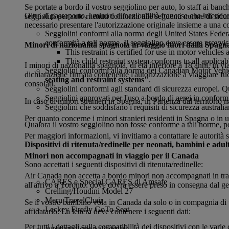
Se portate a bordo il vostro seggiolino per auto, lo staff ai banch
Oltre al passaporto, i minori di nazionalità francese che intendon
seggiolini per auto ritenuti conformi alle seguenti norme di sicu
necessario presentare l'autorizzazione originale insieme a una co
Seggiolini conformi alla norma degli United States Fede
conformità a tali norme. Il seggiolino deve essere provvisto
Minori di nazionalità spagnola in viaggio fuori dalla Spagn
This restraint is certified for use in motor vehicles 
This child restraint system conforms to all applicabl
I minori di nazionalità spagnola, di età inferiore a 18 anni, in vi
Seggiolini conformi alla norma dei Canadian Motor Vehi
dichiarazione firmata contenente l'autorizzazione a viaggiare fuor
seating and restraint systems"
.
consolati.
Seggiolini conformi agli standard di sicurezza europei. 
Seggiolini approvati per l'uso a bordo di aerei in conform
In caso di minori stranieri in Spagna, in Partenza dal territori
Seggiolini che soddisfano i requisiti di sicurezza austral
Per quanto concerne i minori stranieri residenti in Spagna o in un
Qualora il vostro seggiolino non fosse conforme a tali norme, pot
Per maggiori informazioni, vi invitiamo a contattare le autorità 
Dispositivi di ritenuta/redinelle per neonati, bambini e adult
Minori non accompagnati in viaggio per il Canada
Sono accettati i seguenti dispositivi di ritenuta/redinelle:
Air Canada non accetta a bordo minori non accompagnati in trans
CARES e Special CARES di Amsafe
all'arrivo a Toronto. dove dovrà essere preso in consegna dal gen
Crelling/Houdini Model 27
Meru TravelChair
Se il vostro bambino vola in Canada da solo o in compagnia di un 
Leckey Firefly GoTo Seat
affidatario. La lettera deve contenere i seguenti dati:
Per tutti i dettagli sulla compatibilità dei dispositivi con le vari
autorizzazione a viaggiare