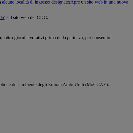
da
alcune località di ingresso designate
(Apre un sito web in una nuova
da)
sul sito web del CDC.
attro giorni lavorativi prima della partenza, per consentire
matici e dell'ambiente degli Emirati Arabi Uniti (MoCCAE).