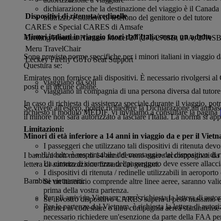
dichiarazione che la destinazione del viaggio è il Canada
Dispositivi di ritenuta/redinelle
indirizzo e numero di telefono del genitore o del tutore
CARES e Special CARES di Amsafe
Minori italiani in viaggio fuori dall'Italia senza un adulto
Crelling/Houdini Harness Model 27 (27I, 27ISB, 27A, 27AS
Meru TravelChair
Sono previste norme specifiche per i minori italiani in viaggio da 
Leckey Firefly GoTo Seat Support
Questura se:
Emirates non fornisce tali dispositivi. È necessario rivolgersi a
viaggiano da soli
posti e in alcune cabine.
viaggiano in compagnia di una persona diversa dal tutore 
In caso di richiesta di assistenza speciale durante il viaggio, po
Se vivete all'estero, potete richiedere la Dichiarazione all'amba
richiesto il modulo MEDIF, vi invitiamo a consultare la pagina
il minore non sarà autorizzato a lasciare l'Italia. La norma si appl
Limitazioni:
Minori di età inferiore a 14 anni in viaggio da e per il Viet
I passeggeri che utilizzano tali dispositivi di ritenuta de
L'adulto è responsabile del montaggio del dispositivo di ri
I bambini con meno di 14 anni devono essere accompagnati da un
La cintura di sicurezza del passeggero deve essere allacci
lettera di autorizzazione firmata dai genitori.
I dispositivi di ritenuta / redinelle utilizzabili in aeropo
Bambini vietnamiti:
Se un itinerario comprende altre linee aeree, saranno valid
prima della vostra partenza.
Per gli arrivi in Vietnam, non è richiesta la lettera di auto
Se il vostro dispositivo CARES supera il peso massimo e 
Per le partenze dal Vietnam, è richiesta la lettera di aut
partner in codeshare o altra compagnia aerea statunitense
necessario richiedere un'esenzione da parte della FAA per 