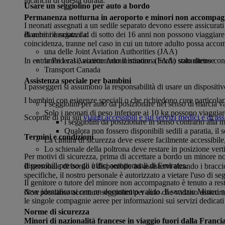
incarichi di questa durata.
Usare un seggiolino per auto a bordo
Permanenza notturna in aeroporto e minori non accompag
I neonati assegnati a un sedile separato devono essere assicurati
di aerei rilasciata da:
Bambini e ragazzi al di sotto dei 16 anni non possono viaggiare 
coincidenza, tranne nel caso in cui un tutore adulto possa accom
una delle Joint Aviation Authorities (JAA)
la Federal Aviation Administration (FAA) statunitense
In entrambi i casi, accetteremo il minore a bordo solo dietro con
Transport Canada
Assistenza speciale per bambini
I passeggeri si assumono la responsabilità di usare un dispositivo
I bambini con esigenze speciali o che richiedono cure particol
I seggiolini per auto da posizionare nel senso di marcia va
Solo i neonati di peso inferiore ai 10 kg possono viaggiar
Scoprite di più sui
viaggi accessibili e sui servizi medici e di as
i seggiolini da posizionare in senso contrario alla 
Qualora non fossero disponibili sedili a paratia, il
Termini e condizioni
La cintura di sicurezza deve essere facilmente accessibile
Lo schienale della poltrona deve restare in posizione vertic
Per motivi di sicurezza, prima di accettare a bordo un minore n
disponibili presso gli uffici aeroportuali di Emirates.
Il personale di bordo è disponibile ad assistervi alzando i braccio
specifiche, il nostro personale è autorizzato a vietare l'uso di s
Il genitore o tutore del minore non accompagnato è tenuto a rest
deve identificarsi con un documento valido. Il servizio Minori n
Non possiamo accettare seggiolini per auto che vadano assicurati
le singole compagnie aeree per informazioni sui servizi dedicati 
Norme di sicurezza
Minori di nazionalità francese in viaggio fuori dalla Franci