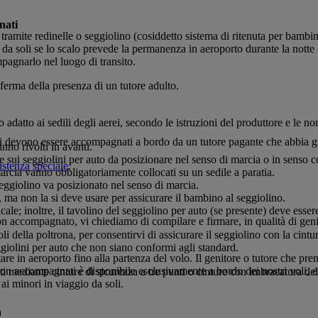
nati
 tramite redinelle o seggiolino (cosiddetto sistema di ritenuta per bamb
da soli se lo scalo prevede la permanenza in aeroporto durante la notte
pagnarlo nel luogo di transito.
ferma della presenza di un tutore adulto.
 adatto ai sedili degli aerei, secondo le istruzioni del produttore e le no
ari devono essere accompagnati a bordo da un tutore pagante che abbia 
nno rivolti in avanti.
e sui seggiolini per auto da posizionare nel senso di marcia o in senso co
sistenza speciale
.
marcia vanno obbligatoriamente collocati su un sedile a paratia.
 seggiolino va posizionato nel senso di marcia.
, ma non la si deve usare per assicurare il bambino al seggiolino.
ale; inoltre, il tavolino del seggiolino per auto (se presente) deve essere
on accompagnato, vi chiediamo di compilare e firmare, in qualità di gen
li della poltrona, per consentirvi di assicurare il seggiolino con la cintu
eggiolini per auto che non siano conformi agli standard.
are in aeroporto fino alla partenza del volo. Il genitore o tutore che p
on accompagnati è disponibile esclusivamente a bordo dei nostri voli, e 
 mediante cinture di sicurezza a tre punti o cinture con imbracatura dell
ai minori in viaggio da soli.
a