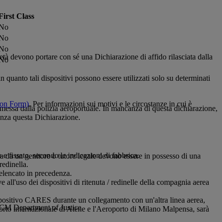
First Class
No
No
No
i età devono portare con sé una Dichiarazione di affido rilasciata dalla
No
 in quanto tali dispositivi possono essere utilizzati solo su determinati
on Form)
. Per informazioni sui motivi e le circostanze in cui è
 emessa dalla polizia aeroportuale. In mancanza di questa dichiarazione,
 senza questa Dichiarazione.
 e fissato, secondo le indicazioni di fabbrica.
 da un genitore o tutore legale devono essere in possesso di una
redinella.
o elencato in precedenza.
 all'uso dei dispositivi di ritenuta / redinelle della compagnia aerea
spositivo CARES durante un collegamento con un'altra linea aerea,
l'HCM Department of Justice
porto internazionale di Atene e l'Aeroporto di Milano Malpensa, sarà