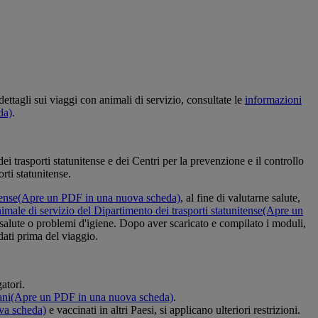
ettagli sui viaggi con animali di servizio, consultate le
informazioni
da)
.
 trasporti statunitense e dei Centri per la prevenzione e il controllo
rti statunitense.
tense
(Apre un PDF in una nuova scheda)
, al fine di valutarne salute,
nimale di servizio del Dipartimento dei trasporti statunitense
(Apre un
a salute o problemi d'igiene. Dopo aver scaricato e compilato i moduli,
dati prima del viaggio.
:
atori.
ani
(Apre un PDF in una nuova scheda)
.
va scheda)
e vaccinati in altri Paesi, si applicano ulteriori restrizioni.