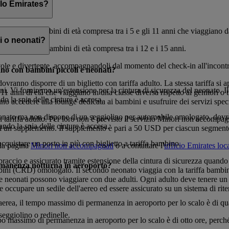
olo Emirates?
, rivolto a bambini di età compresa tra i 5 e gli 11 anni che viaggiano da
i o neonati?
to anche per bambini di età compresa tra i 12 e i 15 anni.
vole e divertente, accompagnandoli dal momento del check-in all'incontro
ano con bambini piccoli e neonati?
ovranno disporre di un biglietto con tariffa adulto. La stessa tariffa 
ni. Vi forniremo un'estensione per la cintura di sicurezza del neonato. Il
11 anni di età che viaggiano in una classe diversa rispetto ai genitori o 
do la spia delle cinture è accesa.
o accedere alla lounge dedicata ai bambini e usufruire dei servizi speci
neonato ma non dispone di un seggiolino per automobile omologato, dovrà 
tariffa adulto. Per loro non è previsto il servizio Minori non accompagna
ando la spia delle cinture è accesa.
di un supplemento. Il supplemento è pari a 50 USD per ciascun segmento 
cquistare un posto in più con biglietto a tariffa bambino.
 la pagina
Minori non accompagnati
o a contattare l'
ufficio Emirates loc
raccio e assicurato tramite estensione della cintura di sicurezza quando 
ermanenza notturna in aeroporto?
mbini (CRD) omologato. Il secondo neonato viaggia con la tariffa bambino 
neonati possono viaggiare con due adulti. Ogni adulto deve tenere un n
ve occupare un sedile dell'aereo ed essere assicurato su un sistema di r
aerea, il tempo massimo di permanenza in aeroporto per lo scalo è di qua
eggiolino o redinelle.
empo massimo di permanenza in aeroporto per lo scalo è di otto ore, perc