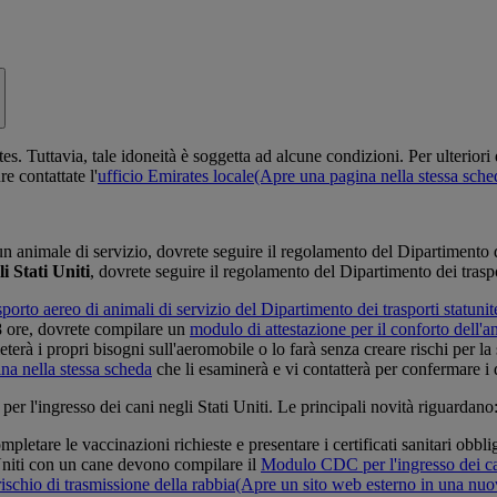
. Tuttavia, tale idoneità è soggetta ad alcune condizioni. Per ulteriori d
e contattate l'
ufficio Emirates locale
(Apre una pagina nella stessa sche
n animale di servizio, dovrete seguire il regolamento del Dipartimento dei
i Stati Uniti
, dovrete seguire il regolamento del Dipartimento dei traspo
porto aereo di animali di servizio del Dipartimento dei trasporti statuni
 8 ore, dovrete compilare un
modulo di attestazione per il conforto dell'a
eterà i propri bisogni sull'aeromobile o lo farà senza creare rischi per l
na nella stessa scheda
che li esaminerà e vi contatterà per confermare i 
 l'ingresso dei cani negli Stati Uniti. Le principali novità riguardano
pletare le vaccinazioni richieste e presentare i certificati sanitari obblig
 Uniti con un cane devono compilare il
Modulo CDC per l'ingresso dei c
rischio di trasmissione della rabbia
(Apre un sito web esterno in una nuo