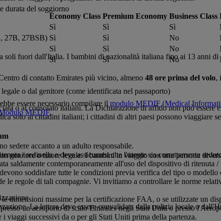
 e durata del soggiorno
Economy Class
Premium Economy
Business Class
Sì
Sì
Sì
B, 27B, 27BSB)
Sì
Sì
No
Sì
Sì
No
soli fuori dall'Italia. I bambini di nazionalità italiana fino ai 13 anni d
Sì
Sì
No
l Centro di contatto Emirates più vicino, almeno
48 ore prima del volo
,
legale o dal genitore (come identificata nel passaporto)
trebbe essere necessario compilare il
modulo MEDIF (Medical Informati
sciata o al consolato italiani. La Dichiarazione di affido non può essere
Modulo MEDIF
.
ica solo ai cittadini italiani; i cittadini di altri paesi possono viaggiare
nam
vono sedere accanto a un adulto responsabile.
tenuta / redinella e deve assicurarsi che l'utente sia correttamente seduto
 genitore o tutore legale. I bambini in viaggio con una persona diversa
ata saldamente contemporaneamente all'uso del dispositivo di ritenuta / 
rto devono soddisfare tutte le condizioni previa verifica del tipo o modell
e le regole di tali compagnie. Vi invitiamo a controllare le norme relative
rizzazione
le dimensioni massime per la certificazione FAA, o se utilizzate un di
orizzazione. La lettera deve essere convalidata dalla polizia locale o dal
 presso un aeroporto di scalo Emirates negli Stati Uniti o presso l'Aero
i viaggi successivi da o per gli Stati Uniti prima della partenza.