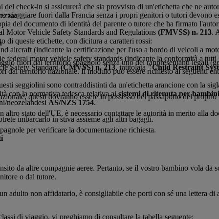
i del check-in si assicurerà che sia provvisto di un'etichetta che ne autor
o viaggiare fuori dalla Francia senza i propri genitori o tutori devono es
rezza:
pia del documento di identità del parente o tutore che ha firmato l'auto
ral Motor Vehicle Safety Standards and Regulations
(FMVSS) n. 213
. 
 di queste etichette, con dicitura a caratteri rossi:
a
and aircraft (indicante la certificazione per l'uso a bordo di veicoli a mo
e federal motor vehicle safety standards (indicante la conformità a tutti g
aggio fuori dal territorio spagnolo senza uno dei rappresentanti legali (ge
cle Safety Standard
(CMVSS) n. 213
, intitolata
"Child Restraint Sys
i dal territorio nazionale. Il modulo può essere richiesto ai seguenti ent
Questi seggiolini sono contraddistinti da un'etichetta arancione con la
ità con la normativa tedesca relativa ai
sistemi di ritenuta per bambini
o nazionale, questi dovranno essere in possesso del passaporto del propri
iani/neozelandesi
AS/NZS 1754
.
 altro stato dell'UE, è necessario contattare le autorità in merito alla d
rete imbarcarlo in stiva assieme agli altri bagagli.
spagnole per verificare la documentazione richiesta.
i
ito da altre compagnie aeree. Pertanto, se il vostro bambino vola da s
itore o dal tutore.
adulto non affidatario, è consigliabile che porti con sé una lettera di 
e classi di viaggio, vi preghiamo di consultare la tabella seguente: