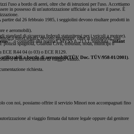
izzi l'uso a bordo di aerei, oltre che di istruzioni per l'uso. Accettiamo
sere in possesso di un'autorizzazione ufficiale a lasciare il paese. È
rizzazione.
A partire dal 26 febbraio 1985, i seggiolini devono risultare prodotti in
tore e aeromobili).
li standard di sicurezza federali statunitensi per i veicoli a motore).
nitori o tutori legali), devono presentare, oltre al passaporto, una
tems"
" o conformi alla norma CMVSS n. 213.1, intitolata
"Infant
i: polizia spagnola, Guardia Civil, tribunali, notai, municipi o
 sigla ECE R44 04 (o 03) o ECE R129.
 utilizzabili a bordo di aeromobili
(TÜV Doc. TÜV/958-01/2001)
.
o Stato o di un documento di viaggio valido.
ocumentazione richiesta.
olo con noi, possiamo offrire il servizio Minori non accompagnati fino
autorizzazione al viaggio firmata dal tutore legale oppure dal genitore