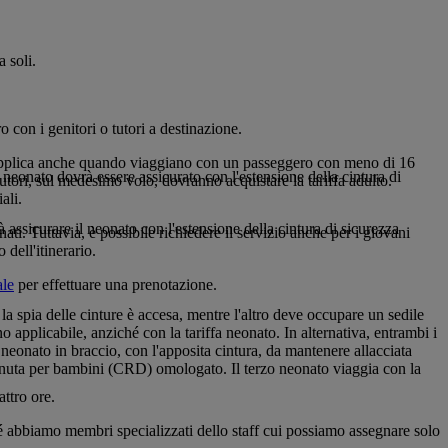
 soli.
 con i genitori o tutori a destinazione.
si applica anche quando viaggiano con un passeggero con meno di 16
 neonato dovrà essere assicurato con l'estensione della cintura di
tutori, sul medesimo volo, dovranno acquistare la tariffa adulto.
ali.
assicurare il neonato con l'estensione della cintura di sicurezza
ti. Tuttavia, è possibile richiedere il servizio anche per i giovani
dell'itinerario.
ale
per effettuare una prenotazione.
la spia delle cinture è accesa, mentre l'altro deve occupare un sedile
applicabile, anziché con la tariffa neonato. In alternativa, entrambi i
eonato in braccio, con l'apposita cintura, da mantenere allacciata
itenuta per bambini (CRD) omologato. Il terzo neonato viaggia con la
ttro ore.
hé abbiamo membri specializzati dello staff cui possiamo assegnare solo