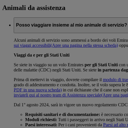
Animali da assistenza
Posso viaggiare insieme al mio animale di servizio?
Alcuni animali di servizio sono ammessi a bordo dei voli Emirates
sui viaggi accessibili
(Apre una pagina nella stessa scheda)
oppur
Viaggi da e per gli Stati Uniti
Se siete in viaggio su un volo Emirates
per gli Stati Uniti
con u
delle malattie (CDC) negli Stati Uniti. Se siete
in partenza dagl
Prima di mettervi in viaggio, dovrete compilare il
modulo di tras
grado di addestramento e condotta. Inoltre, se il volo supera le
PDF in una nuova scheda)
in cui dichiarate che il cane non espl
inviateli qui al nostro team di Assistenza speciale
(Apre una pagi
Dal 1° agosto 2024, sarà in vigore un nuovo regolamento CDC per
Requisiti sanitari e di documentazione:
è necessario com
Moduli richiesti:
Tutti i passeggeri in arrivo negli Stati
Paesi interessati:
Per i cani provenienti da
Paesi ad alto 