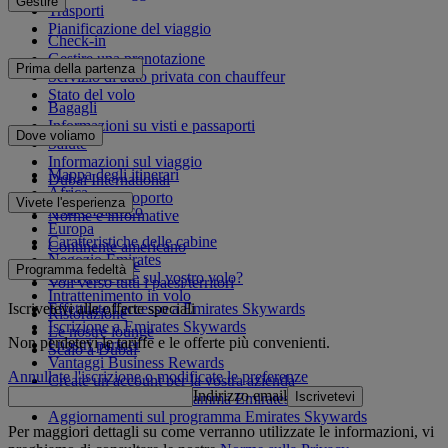
Gestire
Trasporti
Pianificazione del viaggio
Check-in
Gestire una prenotazione
Prima della partenza
Servizio di auto privata con chauffeur
Stato del volo
Bagagli
Informazioni su visti e passaporti
Dove voliamo
Salute
Informazioni sul viaggio
Mappa degli itinerari
Dubai International
Africa
Da e per l'aeroporto
Vivete l'esperienza
Asia e Pacifico
Norme e informative
Europa
Caratteristiche delle cabine
Continente americano
Negozio Emirates
Medio Oriente
Programma fedeltà
Cosa troverete sul vostro volo?
Voli verso tutti i paesi/territori
Intrattenimento in volo
Iscrivetevi alle offerte speciali
Effettuate l'accesso a Emirates Skywards
Ristorazione
Iscrizione a Emirates Skywards
Le nostre lounge
Non perdetevi le tariffe e le offerte più convenienti.
I nostri partner
Scalo a Dubai
Vantaggi Business Rewards
Annullate l'iscrizione o modificate le preferenze
Create un account per la vostra azienda
Indirizzo email
Iscrivetevi
Regolamento del programma Emirates Skywards
Aggiornamenti sul programma Emirates Skywards
Per maggiori dettagli su come verranno utilizzate le informazioni, vi