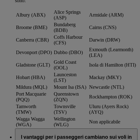
sono:
Alice Springs
Albury (ABX)
Armidale (ARM)
(ASP)
Bundaberg
Broome (BME)
Cairns (CNS)
(BDB)
Coffs Harbour
Canberra (CBR)
Darwin (DRW)
(CFS)
Exmouth (Learmonth)
Devonport (DPO)
Dubbo (DBO)
(LEA)
Gold Coast
Gladstone (GLT)
Isola di Hamilton (HTI)
(OOL)
Launceston
Hobart (HBA)
Mackay (MKY)
(LST)
Mildura (MQL)
Mount Isa (ISA)
Newcastle (NTL)
Port Macquarie
Queenstown
Rockhampton (ROK)
(PQQ)
(ZQN)
Tamworth
Townsville
Uluru (Ayers Rock)
(TMW)
(TSV)
(AYQ)
Wagga Wagga
Wellington
Non applicabile
(WGA)
(WLG)
I vantaggi per i passeggeri cambiano sui voli in