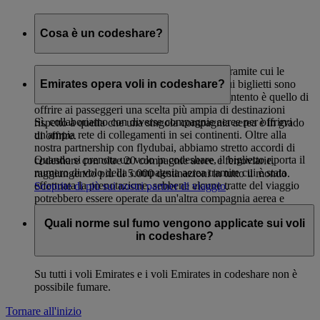
Cosa è un codeshare?
Il codeshare è un accordo di cooperazione tramite cui le
compagnie aeree trasportano passeggeri i cui biglietti sono
Emirates opera voli in codeshare?
stati emessi da un'altra compagnia aerea. L'intento è quello di
offrire ai passeggeri una scelta più ampia di destinazioni
Sì, collaboriamo con diverse compagnie aeree per offrirvi
rispetto a quella che una singola compagnia aerea è in grado
un'ampia rete di collegamenti in sei continenti. Oltre alla
di offrire.
nostra partnership con flydubai, abbiamo stretto accordi di
Quando si prenota un volo in codeshare, il biglietto riporta il
codeshare con oltre 20 compagnie aeree e ferroviarie,
numero di volo della compagnia aerea tramite cui è stata
raggiungendo più di 5.000 destinazioni in tutto il mondo.
effettuata la prenotazione, sebbene alcune tratte del viaggio
Scoprite di più sui nostri partner di viaggio
.
potrebbero essere operate da un'altra compagnia aerea e
caratterizzate da un numero di volo differente da quello
Quali norme sul fumo vengono applicate sui voli
stampato sul proprio biglietto.
in codeshare?
Su tutti i voli Emirates e i voli Emirates in codeshare non è
possibile fumare.
Tornare all'inizio