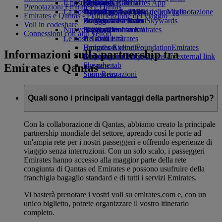
Il nostro pianeta
tab
Bevande
Giocattoli
Da Roma a Dubai
Skywards Rail
Cellulare ed Emirates App
Prenotazioni Emirates e Qantas
La nostra flotta
Attività per bambini
Attività sostenibili
Da Bologna a Dubai
Strumento di calcolo delle Miglia
Cancellare o modificare una prenotazione
Emirates e Qantas - Pianificazione del viaggio
Boeing 777
Politica ambientale
Da Venezia a Dubai
Accesso a Emirates Skywards
Viaggio modificato
Voli in codeshare
Nuove destinazioni
A380 di Emirates
Rapporti ambientali
Skywards+
Informazioni su Emirates
Connessioni con altri vettori
Le nostre comunità
A350 di Emirates
Helsinki
Emirates Executive
Emirates Airline Foundation
Hangzhou
Emirates
Informazioni sulla partnership tra
Disposizione dei posti
Airline Foundation Opens an external link
Đà Nẵng
in a new tab
Shenzhen
Emirates e Qantas
Sponsorizzazioni
Siem Reap
Quali sono i principali vantaggi della partnership?
Con la collaborazione di Qantas, abbiamo creato la principale
partnership mondiale del settore, aprendo così le porte ad
un'ampia rete per i nostri passeggeri e offrendo esperienze di
viaggio senza interruzioni. Con un solo scalo, i passeggeri
Emirates hanno accesso alla maggior parte della rete
congiunta di Qantas ed Emirates e possono usufruire della
franchigia bagaglio standard e di tutti i servizi Emirates.
Vi basterà prenotare i vostri voli su emirates.com e, con un
unico biglietto, potrete organizzare il vostro itinerario
completo.