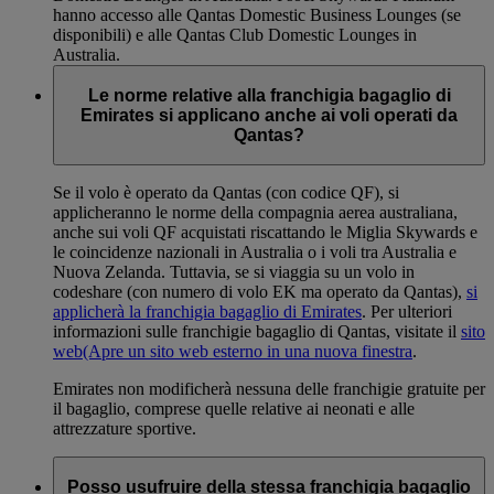
hanno accesso alle Qantas Domestic Business Lounges (se
disponibili) e alle Qantas Club Domestic Lounges in
Australia.
Le norme relative alla franchigia bagaglio di
Emirates si applicano anche ai voli operati da
Qantas?
Se il volo è operato da Qantas (con codice QF), si
applicheranno le norme della compagnia aerea australiana,
anche sui voli QF acquistati riscattando le Miglia Skywards e
le coincidenze nazionali in Australia o i voli tra Australia e
Nuova Zelanda. Tuttavia, se si viaggia su un volo in
codeshare (con numero di volo EK ma operato da Qantas),
si
applicherà la franchigia bagaglio di Emirates
. Per ulteriori
informazioni sulle franchigie bagaglio di Qantas, visitate il
sito
web
(Apre un sito web esterno in una nuova finestra
.
Emirates non modificherà nessuna delle franchigie gratuite per
il bagaglio, comprese quelle relative ai neonati e alle
attrezzature sportive.
Posso usufruire della stessa franchigia bagaglio