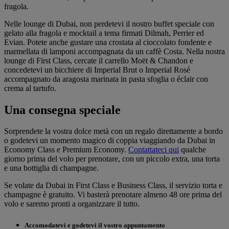
fragola.
Nelle lounge di Dubai, non perdetevi il nostro buffet speciale con
gelato alla fragola e mocktail a tema firmati Dilmah, Perrier ed
Evian. Potete anche gustare una crostata al cioccolato fondente e
marmellata di lamponi accompagnata da un caffè Costa. Nella nostra
lounge di First Class, cercate il carrello Moët & Chandon e
concedetevi un bicchiere di Imperial Brut o Imperial Rosé
accompagnato da aragosta marinata in pasta sfoglia o éclair con
crema al tartufo.
Una consegna speciale
Sorprendete la vostra dolce metà con un regalo direttamente a bordo
o godetevi un momento magico di coppia viaggiando da Dubai in
Economy Class e Premium Economy.
Contattateci qui
qualche
giorno prima del volo per prenotare, con un piccolo extra, una torta
e una bottiglia di champagne.
Se volate da Dubai in First Class e Business Class, il servizio torta e
champagne è gratuito. Vi basterà prenotare almeno 48 ore prima del
volo e saremo pronti a organizzare il tutto.
Accomodatevi e godetevi il vostro appuntamento