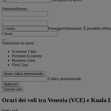
Partenza
Ritorno
-
Passeggeri
Attenzione: È possibile effet
Classe
Selezionare la classe
Economy Class
Premium Economy
Business Class
First Class
Usare codice promozionale
Codice promozionale
Applicare
Cercare voli
Orari dei voli tra Venezia (VCE) e Kual
Tutti i voli