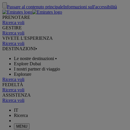
Passare al contenuto principale
Informazioni sull'accessibilità
PRENOTARE
Ricerca voli
GESTIRE
Ricerca voli
VIVETE L'ESPERIENZA
Ricerca voli
DESTINAZIONI
•
Le nostre destinazioni
•
Explore Dubai
I nostri partner di viaggio
Esplorare
Ricerca voli
FEDELTÀ
Ricerca voli
ASSISTENZA
Ricerca voli
IT
Ricerca
MENU