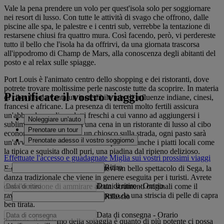
Vale la pena prendere un volo per quest'isola solo per soggiornare
nei resort di lusso. Con tutte le attività di svago che offrono, dalle
piscine alle spa, le palestre e i centri sub, verrebbe la tentazione di
restarsene chiusi fra quattro mura. Così facendo, però, vi perdereste
tutto il bello che l'isola ha da offrirvi, da una giornata trascorsa
all'ippodromo di Champ de Mars, alla conoscenza degli abitanti del
posto e al relax sulle spiagge.
Port Louis è l'animato centro dello shopping e dei ristoranti, dove
potrete trovare moltissime perle nascoste tutte da scoprire. In materia
Pianificate il vostro viaggio
di cibo, l'isola vanta un incredibile mix di influenze indiane, cinesi,
francesi e africane. La presenza di terreni molto fertili assicura
un'abbondanza di prodotti freschi a cui vanno ad aggiungersi i
Noleggiare un'auto
sublimi frutti di mare. Da una cena in un ristorante di lusso al cibo
Prenotare un tour
economico e delizioso di un chiosco sulla strada, ogni pasto sarà
Prenotate adesso il vostro soggiorno
un'avventura. Non dimenticate di provare anche i piatti locali come
la tipica e squisita dholl puri, una piadina dal ripieno delizioso.
Effettuate l'accesso e guadagnate Miglia sui vostri prossimi viaggi
Ritiro
E quando vi sentirete sazi, godetevi un bello spettacolo di Sega, la
danza tradizionale che viene in genere eseguita per i turisti. Avrete
Data di ritiro
-
Orario
così l'occasione di ammirare alcuni strumenti originali come il
ravane, un cerchio di legno ricoperto da una striscia di pelle di capra
Rilascio
ben tirata.
Data di consegna
-
Orario
Tuttavia, il richiamo della spiaggia è quanto di più potente ci possa