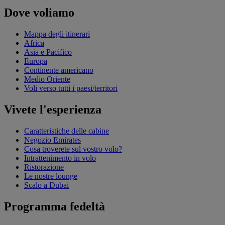
Dove voliamo
Mappa degli itinerari
Africa
Asia e Pacifico
Europa
Continente americano
Medio Oriente
Voli verso tutti i paesi/territori
Vivete l'esperienza
Caratteristiche delle cabine
Negozio Emirates
Cosa troverete sul vostro volo?
Intrattenimento in volo
Ristorazione
Le nostre lounge
Scalo a Dubai
Programma fedeltà