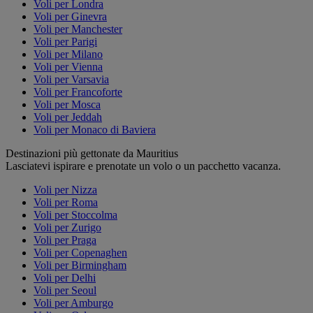
Voli per Londra
Voli per Ginevra
Voli per Manchester
Voli per Parigi
Voli per Milano
Voli per Vienna
Voli per Varsavia
Voli per Francoforte
Voli per Mosca
Voli per Jeddah
Voli per Monaco di Baviera
Destinazioni più gettonate da Mauritius
Lasciatevi ispirare e prenotate un volo o un pacchetto vacanza.
Voli per Nizza
Voli per Roma
Voli per Stoccolma
Voli per Zurigo
Voli per Praga
Voli per Copenaghen
Voli per Birmingham
Voli per Delhi
Voli per Seoul
Voli per Amburgo