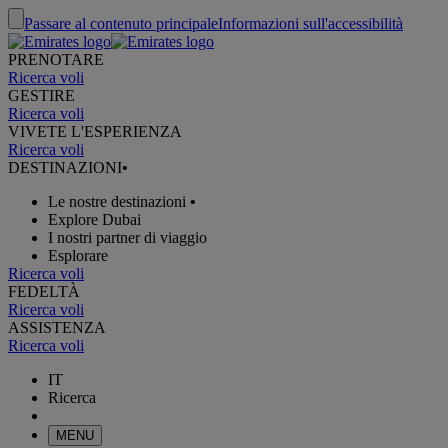
Passare al contenuto principale
Informazioni sull'accessibilità
PRENOTARE
Ricerca voli
GESTIRE
Ricerca voli
VIVETE L'ESPERIENZA
Ricerca voli
DESTINAZIONI
•
Le nostre destinazioni
•
Explore Dubai
I nostri partner di viaggio
Esplorare
Ricerca voli
FEDELTÀ
Ricerca voli
ASSISTENZA
Ricerca voli
IT
Ricerca
MENU