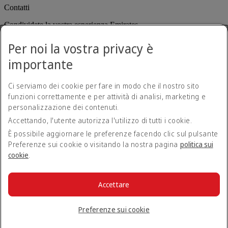
Contatti
Condividete la vostra esperienza Emirates.
Per noi la vostra privacy è
importante
Ci serviamo dei cookie per fare in modo che il nostro sito
funzioni correttamente e per attività di analisi, marketing e
personalizzazione dei contenuti.
Dichiarazione di accessibilità
Accettando, l'utente autorizza l'utilizzo di tutti i cookie.
Contatti
Norme sulla privacy
È possibile aggiornare le preferenze facendo clic sul pulsante
Termini e condizioni
Preferenze sui cookie o visitando la nostra pagina
politica sui
Politica sui cookie
cookie
.
Sicurezza informatica
Dichiarazione di trasparenza relativa alla legge sulla schiavitù
moderna (Modern Slavery Act)
Accettare
Mappa del sito
© 2026 The Emirates Group. Tutti i diritti riservati.
Preferenze sui cookie