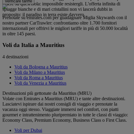
Verificare tariffe
essere su quest'isola: impossibile resistergli. L'offerta infinita di
spiagge bianche e di mari cristallini non vi lascerà dubbi in
proposito: il paradiso in terra esiste davvero.
Prenotate su emirates.com per guadagnare Miglia Skywards con il
nostro partner CarTrawler: confrontiamo oltre 1.700 fornitori
internazionali per offrirvi le migliori tariffe in più di 50.000 località
in oltre 145 paesi.
Voli da Italia a Mauritius
4 destinazioni
Voli da Bologna a Mauritius
Voli da Milano a Mauritius
Voli da Roma a Mauritius
Voli da Venezia a Mauritius
Destinazioni più gettonate da Mauritius (MRU)
Volate con Emirates a Mauritius (MRU) e tante altre destinazioni.
Lasciatevi ispirare dai nostri consigli di viaggio e prenotate la
vacanza oggi stesso. Viaggiate immersi nel comfort, con piatti
gourmet e intrattenimento pluripremiato in tutte le classi di viaggio:
Economy Class, Premium Economy, Business Class o First Class.
Voli per Dubai