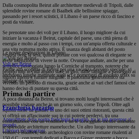
Dalla cosmopolita Beirut alle architetture medievali di Tripoli, dalle
splendide rovine romane di Baalbek alle bellissime spiagge,
passando per i resort sciistici, il Libano è un paese ricco di fascino e
posti da visitare.
Se prenotate uno dei voli per il Libano, il luogo migliore da cui
iniziare la vacanza è Beirut, capitale del paese, una città piena di
energia e molto al passo con i tempi, con un'ampia offerta culturale e
una vita notturna molto attiva. È usanza degli abitanti del posto
Le nostre destinazioni in Libano
vestirsi bene la sera, quindi portate con voi qualcosa di elegante se
avete intenzione di vivere la notte. Ovunque andiate, anche per una
Voli per Beirut
semplice passeggiata lungo la Corniche al tramonto, noterete che
Partite alla scoperta di Beirut per una vacanza davvero speciale: vi
proprio tutti in città amano stare in giro, dalle famiglie a passeggio ai
attendono lunghe mattinate sugli sci e pomeriggi di assoluto relax su
signori intenti a fumare narghilè. Il panorama gastronomico sta
spiagge da sogno.
vivendo un periodo di rinascita, grazie anche ai vari chef famosi che
hanno deciso di puntare su questa città.
Prima di partire
A poca distanza da Beirut, si trovano molti luoghi interessanti che è
possibile visitare anche in un giorno solo, come Tripoli. Oltre agli
Franchigia bagaglio
squisiti meze da gustare in uno dei suoi ottimi ristoranti, questa città
vi offrirà un affascinante suq in cui potrete perdervi, tra una
Approfittate della nostra franchigia bagaglio, tra le più generose al
contrattazione con un venditore e un tè sorseggiato mentre ammirate
mondo
le splendide architetture mamelucche. Un altro luogo interessante da
Ulteriori informazioni
visitare è Baalbek, sito archeologico con rovine romane risalenti al
150 d.C., con templi dedicati a Bacco e Giove: resterete a bocca