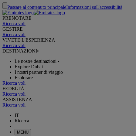
Passare al contenuto principale
Informazioni sull'accessibilità
PRENOTARE
Ricerca voli
GESTIRE
Ricerca voli
VIVETE L'ESPERIENZA
Ricerca voli
DESTINAZIONI
•
Le nostre destinazioni
•
Explore Dubai
I nostri partner di viaggio
Esplorare
Ricerca voli
FEDELTÀ
Ricerca voli
ASSISTENZA
Ricerca voli
IT
Ricerca
MENU