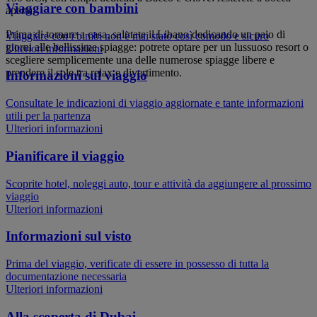
Viaggiare con bambini
aperta.
Prima di tornare a casa, salutate il Libano dedicando un paio di
Viaggiare con i bimbi non è mai stato così comodo e sicuro
giorni alle bellissime spiagge: potrete optare per un lussuoso resort o
Ulteriori informazioni
scegliere semplicemente una delle numerose spiagge libere e
prendere il sole tra relax e divertimento.
Informazioni sul viaggio
Consultate le indicazioni di viaggio aggiornate e tante informazioni
utili per la partenza
Ulteriori informazioni
Pianificare il viaggio
Scoprite hotel, noleggi auto, tour e attività da aggiungere al prossimo
viaggio
Ulteriori informazioni
Informazioni sul visto
Prima del viaggio, verificate di essere in possesso di tutta la
documentazione necessaria
Ulteriori informazioni
Alla scoperta di Dubai