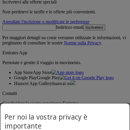
Iscrivetevi alle offerte speciali
Non perdetevi le tariffe e le offerte più convenienti.
Annullate l'iscrizione o modificate le preferenze
Indirizzo email
Iscrivetevi
Per maggiori dettagli su come verranno utilizzate le informazioni, vi
preghiamo di consultare le nostre
Norme sulla Privacy
.
Emirates App
Prenotate e gestite il viaggio in movimento.
App Store
App Store
Google Play
Google Play
Huawei App Gallery
huawai os
Contatti
Condividete la vostra esperienza Emirates.
Per noi la vostra privacy è
importante