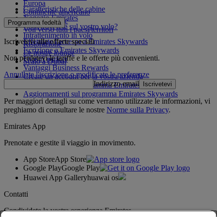
Europa
Caratteristiche delle cabine
Continente americano
Negozio Emirates
Medio Oriente
Programma fedeltà
Cosa troverete sul vostro volo?
Voli verso tutti i paesi/territori
Intrattenimento in volo
Iscrivetevi alle offerte speciali
Effettuate l'accesso a Emirates Skywards
Ristorazione
Iscrizione a Emirates Skywards
Le nostre lounge
Non perdetevi le tariffe e le offerte più convenienti.
I nostri partner
Scalo a Dubai
Vantaggi Business Rewards
Annullate l'iscrizione o modificate le preferenze
Create un account per la vostra azienda
Indirizzo email
Iscrivetevi
Regolamento del programma Emirates Skywards
Aggiornamenti sul programma Emirates Skywards
Per maggiori dettagli su come verranno utilizzate le informazioni, vi
preghiamo di consultare le nostre
Norme sulla Privacy
.
Emirates App
Prenotate e gestite il viaggio in movimento.
App Store
App Store
Google Play
Google Play
Huawei App Gallery
huawai os
Contatti
Condividete la vostra esperienza Emirates.