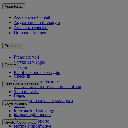
Assistenza
Assistenza e Contatti
Aggiornamenti di viaggio
Assistenza speciale
Domande frequenti
Prenotare
Prenotare voli
Servizi di viaggio
Gestire
Trasporti
Pianificazione del viaggio
Check-in
Gestire una prenotazione
Prima della partenza
Servizio di auto privata con chauffeur
Stato del volo
Bagagli
Informazioni su visti e passaporti
Dove voliamo
Salute
Informazioni sul viaggio
Mappa degli itinerari
Dubai International
Africa
Da e per l'aeroporto
Vivete l'esperienza
Asia e Pacifico
Norme e informative