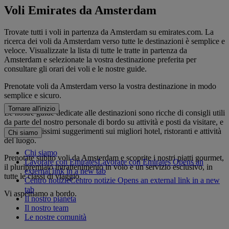
Voli Emirates da Amsterdam
Trovate tutti i voli in partenza da Amsterdam su emirates.com. La
ricerca dei voli da Amsterdam verso tutte le destinazioni è semplice e
veloce. Visualizzate la lista di tutte le tratte in partenza da
Amsterdam e selezionate la vostra destinazione preferita per
consultare gli orari dei voli e le nostre guide.
Prenotate voli da Amsterdam verso la vostra destinazione in modo
semplice e sicuro.
Tornare all'inizio
Le nostre guide dedicate alle destinazioni sono ricche di consigli utili
da parte del nostro personale di bordo su attività e posti da visitare, e
offrono tantissimi suggerimenti sui migliori hotel, ristoranti e attività
Chi siamo
del luogo.
Chi siamo
Prenotate subito voli da Amsterdam e scoprite i nostri piatti gourmet,
Lavorare con Emirates
Lavorare con Emirates Opens an
il pluripremiato intrattenimento in volo e un servizio esclusivo, in
external link in a new tab
tutte le classi di viaggio.
Centro notizie
Centro notizie Opens an external link in a new
tab
Vi aspettiamo a bordo.
Il nostro pianeta
Il nostro team
Le nostre comunità