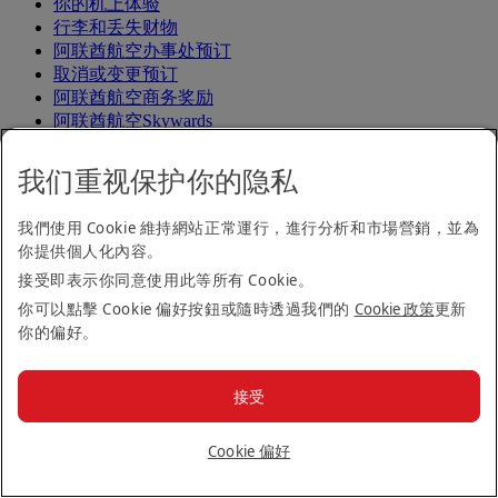
你的机上体验
行李和丢失财物
阿联酋航空办事处预订
取消或变更预订
阿联酋航空商务奖励
阿联酋航空Skywards
我们的网络和代码共享
特殊帮助和请求
我们重视保护你的隐私
免责声明：阿联酋航空运营一支混合机队，执飞的飞机包括早
我們使用 Cookie 維持網站正常運行，進行分析和市場營銷，並為
期和后期型号的空客 A380、A350 和波音 B777。实际航班上
你提供個人化內容。
的产品、服务和功能可能因航线和飞机配置而异。运营要求也
接受即表示你同意使用此等所有 Cookie。
可能导致在最后一刻更改计划航班所使用的飞机。如果你对我
们的产品有疑问或有具体要求，请在预订航班前联系我们。
你可以點擊 Cookie 偏好按鈕或隨時透過我們的
Cookie 政策
更新
本页有几个部分要求你提交个人信息，包括通过 MEDIF 表
你的偏好。
格、FREMEC 申请表和医生证明等方式提交的信息。如需了
解我们如何处理你的个人信息，
请参见我们的《医疗旅行隐私
接受
通知》
。
阿联酋航空
Cookie 偏好
帮助和支持
常见问题