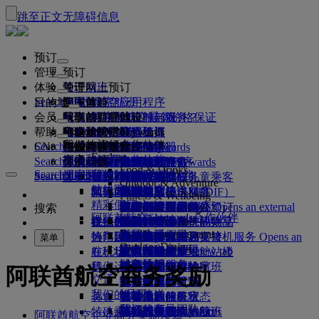
跳至正文
无障碍信息
预订
管理
预订
体验
预订航班
关于网上预订
管理
Search flight
目的地
阿联酋航空应用程序
管理预订
起飞前
空中体验
搜索航班
会员
起飞前
行李
航班都有哪些设施与服务？
阿联酋航空体验
我们的目的地
阿联酋航空最优价格保证
检索预订
航班时刻表
Explore Dubai
帮助
行李信息
签证和护照
你的旅程由此开始
家庭旅行
目的地
阿联酋航空Skywards
旅行信息
舱等特色
特惠机票
座位选择
取消预订
Explore Dubai
我们的旅行合作伙伴
Search flight
CN
查找签证要求
和家人一同出行
飞悦卓越
加入阿联酋航空 Skywards
企业商务奖励
帮助和联系方式
行李信息
阿联酋航空体验
我们的目的地
特别优惠
票价保留
更改预订
危险品手册
头等舱
Explore
空中和地面合作伙伴
探索
Search flight
飞悦卓越
关于我们
注册你的公司
帮助和联系方式
你的问题
阿联酋航空应用程序
签证和护照信息
规划你的家庭旅行
关于阿联酋航空Skywards
最佳票价搜索
选择你的座位
规则与公告
托运行李
商务舱
专车接送服务
亚太地区
Food & Drinks
Search flight
探索阿联酋航空目的地
我们的旅行合作伙伴
Search flight
Search flight
关于我们
常见问题
计划行程
健康
飞悦卓越的理由
企业商务奖励
帮助和联系方式
升级航班
随身行李
美国旅行授权
豪华经济舱
阿联酋航空服务
无成人陪伴的儿童乘客
美洲
会员级别
Outdoor & Adventure
航线图
澳洲航空
阿联酋签证
我们的故事
常见问题
预订酒店
管理专车接送服务
医疗信息表（MEDIF）
购买更多行李额度
经济舱
季节和节日
怀孕
非洲
迪拜航空
注册你的公司
更改或取消
Fitness & Wellbeing
flydubai
精彩假日
旅游项目和活动
预订无障碍旅行
餐食信息
额外托运行李额度
机上舒适用品
无接触旅程
行李额度
媒体中心
欧洲
现金+里程
登录“企业商务奖励”
签证和护照帮助
阿联酋航空办事处预订
媒体中心 Opens an external
搜索
Culture & Heritage
阿联酋航空Skywards合作伙伴
海滩目的地
link in a new tab
Beach & Marine
旅行服务
在线办理登机手续
机上娱乐
我们的候机室
阿联酋禁止携带的物品
迪拜行李服务
儿童和婴儿票价规则
中东
数字会员卡
礼遇
反馈和投诉
我们的网络和代码共享
Family entertainment
集团公司
野外生活假日
迪拜国际机场
行李延误或损坏
热门目的地
迎宾接机服务
值机选项
ice系统中的节目
头等舱贵宾室
儿童安全座椅和摇篮
我的家庭
计划运作方式
行李延误或损坏支持
我们的其他产品
迎宾接机服务 Opens an
菜单
Outdoor Dining
安全
历史和文化假日
external link in a new tab
航班状态
在机场
阿联酋航空 3 号航站楼
ice直播电视
商务舱候机室
飞往伦敦的航班
使用里程
常见问题
迪拜转机服务
特殊帮助和请求
迪拜转机服务
财务透明
城市休闲
机上
我们运营方面的变化
航站楼之间中转
机上Wi-Fi
全球各地的候机室
飞往曼彻斯特的航班
申领里程
行李和丢失财物
阿联酋航空商务奖励
交通
负责任企业
美食家度假
抵达及离开机场
儿童娱乐
合作伙伴候机室
携孩子旅行
飞往巴黎的航班
购买里程
近期的旅行更新
准备旅行
我们的员工
机场接送
美食
班车接送服务
付费使用候机室
携婴儿旅行
飞往米兰的航班
赚取里程
查看你的航班状态
在机场
预订租车
我们的领导团队
Skywards Skysurfers
特殊乘客出行服务
头等舱美食
马哈巴贵宾室
婴儿随身行李限额
飞往巴塞罗那的航班
阿联酋航空Skywards
阿联酋航空企业商务奖励须知