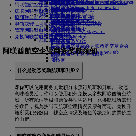
Skywards Exclusives
Skywards Exclusives
航空公司合作伙伴
工作机会
工作机会 Opens an external
阿联酋航空购物
探索迪拜
商务舱美食
儿童和婴儿餐食
搭乘阿联酋航空的航班，开启畅达旅行
阿联酋航空企业商务奖励
阿联酋航空企业商务奖励预订
Opens an external link in a new tab
link in a new tab
儿童娱乐
豪华经济舱用餐
阿联酋航空免税商品
飞往迪拜的航班
特殊帮助和请求
你的机上体验
赚取阿联酋航空企业商务奖励积分
我们的合作伙伴
我们的地球
经济舱美食
阿联酋航空官方商店
儿童娱乐
北京飞往迪拜
工具和资源
原阿联酋航空企业商务奖励账户调整
Skywards Rail
运营方面可持续发展
饮料
儿童玩具
广州飞往迪拜
手机和阿联酋航空 APP
申领或转让阿联酋航空企业商务奖励积分
里程计算器
环保政策
我们的机队
儿童活动
上海飞往迪拜
取消或变更预订
管理阿联酋航空企业商务奖励账户
登录阿联酋航空 Skywards
环境报告
最新目的地
波音777
中断旅行
兑换阿联酋航空企业商务奖励积分
Skywards+
我们的社区
阿联酋航空A380
赫尔辛基
关于阿联酋航空
阿联酋航空基金会
阿联酋航空基金会
阿联酋航空 A350
杭州
阿联酋航空企业商务奖励须知
Opens an external link in a new tab
阿联酋航空至尊专机服务
岘港
赞助
座位图
深圳
暹粒
什么是动态奖励航班和升舱？
即你可以使用商务奖励积分来预订航班和升舱。“动态”
意味着灵活，你可以使用积分兑换大多数阿联酋航空航
班，所有舱位等级和票价类型均适用。兑换航班所需积
分数目，视兑换当天航班空座情况及票价而定。兑换升
舱所需积分数目，视空座情况及舱位等级之间的票价差
价而定。
阿联酋航空商务奖励是什么？