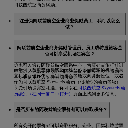
阿联酋航空商务奖励。
注册为阿联酋航空企业商业奖励员工，我可以怎么
做？
你可以即刻通过阿联酋航空商务奖励页面，进行在线预
阿联酋航空企业商务奖励管理员、员工或特邀旅客是
订。选择个人支付方式付款，或向计划管理员申请使用
否可以享受机场贵宾室？
公司信用卡付款。
你也可以通过阿联酋航空联系中心、售票处或旅行社进
虽然阿联酋航空商务奖励无法让你享受特定的机场贵宾
行预订。你需要注明你的阿联酋航空商务奖励会员编
室礼遇，但你仍可通过购买头等舱或商务舱座位，或者
号，并使用个人支付方式付款。
作为阿联酋航空 Skywards 会员（根据你的会员等级），
享受机场贵宾室礼遇。你可以在
阿联酋航空 Skywards 会
员级别
（在同一窗口中打开）
页面上找到更多信息。
是否所有的阿联酋航空票价都可以赚取积分？
所有公开的票价都可以赚取积分。企业、团体和旅游票