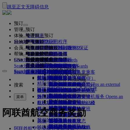
跳至正文
无障碍信息
预订
管理
预订
体验
预订航班
关于网上预订
管理
Search flight
目的地
阿联酋航空应用程序
管理预订
起飞前
空中体验
搜索航班
会员
起飞前
行李
航班都有哪些设施与服务？
阿联酋航空体验
我们的目的地
阿联酋航空最优价格保证
检索预订
航班时刻表
Explore Dubai
帮助
行李信息
签证和护照
你的旅程由此开始
家庭旅行
目的地
阿联酋航空Skywards
旅行信息
舱等特色
特惠机票
座位选择
取消预订
Explore Dubai
我们的旅行合作伙伴
Search flight
CN
查找签证要求
和家人一同出行
飞悦卓越
加入阿联酋航空 Skywards
企业商务奖励
帮助和联系方式
行李信息
阿联酋航空体验
我们的目的地
特别优惠
票价保留
更改预订
危险品手册
头等舱
Explore
空中和地面合作伙伴
探索
Search flight
飞悦卓越
关于我们
注册你的公司
帮助和联系方式
你的问题
阿联酋航空应用程序
签证和护照信息
规划你的家庭旅行
关于阿联酋航空Skywards
最佳票价搜索
选择你的座位
规则与公告
托运行李
商务舱
专车接送服务
亚太地区
Food & Drinks
Search flight
探索阿联酋航空目的地
我们的旅行合作伙伴
Search flight
Search flight
关于我们
常见问题
计划行程
健康
飞悦卓越的理由
企业商务奖励
帮助和联系方式
升级航班
随身行李
美国旅行授权
豪华经济舱
阿联酋航空服务
无成人陪伴的儿童乘客
美洲
会员级别
Outdoor & Adventure
航线图
澳洲航空
阿联酋签证
我们的故事
常见问题
预订酒店
管理专车接送服务
医疗信息表（MEDIF）
购买更多行李额度
经济舱
季节和节日
怀孕
非洲
迪拜航空
注册你的公司
更改或取消
Fitness & Wellbeing
flydubai
精彩假日
旅游项目和活动
预订无障碍旅行
餐食信息
额外托运行李额度
机上舒适用品
无接触旅程
行李额度
媒体中心
欧洲
现金+里程
登录“企业商务奖励”
签证和护照帮助
阿联酋航空办事处预订
媒体中心 Opens an external
搜索
Culture & Heritage
阿联酋航空Skywards合作伙伴
海滩目的地
link in a new tab
Beach & Marine
旅行服务
在线办理登机手续
机上娱乐
我们的候机室
阿联酋禁止携带的物品
迪拜行李服务
儿童和婴儿票价规则
中东
数字会员卡
礼遇
反馈和投诉
我们的网络和代码共享
Family entertainment
集团公司
野外生活假日
迪拜国际机场
行李延误或损坏
热门目的地
迎宾接机服务
值机选项
ice系统中的节目
头等舱贵宾室
儿童安全座椅和摇篮
我的家庭
计划运作方式
行李延误或损坏支持
我们的其他产品
迎宾接机服务 Opens an
菜单
Outdoor Dining
安全
历史和文化假日
external link in a new tab
航班状态
在机场
阿联酋航空 3 号航站楼
ice直播电视
商务舱候机室
飞往伦敦的航班
使用里程
常见问题
迪拜转机服务
特殊帮助和请求
迪拜转机服务
财务透明
城市休闲
机上
我们运营方面的变化
航站楼之间中转
机上Wi-Fi
全球各地的候机室
飞往曼彻斯特的航班
申领里程
行李和丢失财物
阿联酋航空商务奖励
交通
负责任企业
美食家度假
抵达及离开机场
儿童娱乐
合作伙伴候机室
携孩子旅行
飞往巴黎的航班
购买里程
近期的旅行更新
准备旅行
我们的员工
机场接送
美食
班车接送服务
付费使用候机室
携婴儿旅行
飞往米兰的航班
赚取里程
查看你的航班状态
在机场
预订租车
我们的领导团队
Skywards Skysurfers
特殊乘客出行服务
头等舱美食
马哈巴贵宾室
婴儿随身行李限额
飞往巴塞罗那的航班
阿联酋航空Skywards
阿联酋航空企业商务奖励须知