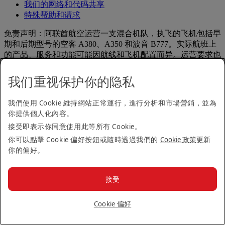
我们的网络和代码共享
特殊帮助和请求
免责声明：阿联酋航空运营一支混合机队，执飞的飞机包括早
期和后期型号的空客 A380、A350 和波音 B777。实际航班上
的产品、服务和功能可能因航线和飞机配置而异。运营要求也
可能导致在最后一刻更改计划航班所使用的飞机。如果你对我
们的产品有疑问或有具体要求，请在预订航班前联系我们。
我们重视保护你的隐私
本页有几个部分要求你提交个人信息，包括通过 MEDIF 表
格、FREMEC 申请表和医生证明等方式提交的信息。如需了
我們使用 Cookie 維持網站正常運行，進行分析和市場營銷，並為
解我们如何处理你的个人信息，
请参见我们的《医疗旅行隐私
你提供個人化內容。
通知》
。
接受即表示你同意使用此等所有 Cookie。
阿联酋航空
你可以點擊 Cookie 偏好按鈕或隨時透過我們的
Cookie 政策
更新
帮助和支持
你的偏好。
常见问题
阿联酋航空商务奖励
接受
关于我们
Cookie 偏好
关于我们
工作机会
工作机会 Opens an external link in a new tab