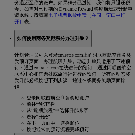
分退还至你的账户。如果积分已过期，我们将只退还税
金。如需对已过期的 Dynamic Reward 奖励航班或升舱申
请退税，请填写
电子机票退款申请
（在同一窗口中打
开）
表。
如何使用商务奖励积分办理升舱？
计划管理员可以登录emirates.com上的阿联酋航空商务奖
励预订页面，办理航班升舱。动态升舱只适用于下述预
订：通过emirates.com在线进行的预订；通过阿联酋航空
联系中心和售票处或旅行社进行的预订。所有的动态奖
励升舱必须按照下列步骤，通过在线商务奖励页面操
作：
登录阿联酋航空商务奖励账户
前往“预订”栏
从“近期旅程”中选择升舱乘客
选择“升舱”
在下一页面中，选择舱位
按照通常的预订流程完成预订