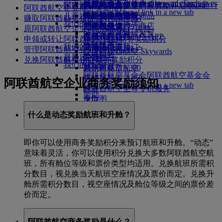
Skywards Exclusives
Skywards Exclusives
航空公司合作伙伴
工作机会
工作机会 Opens an external
阿联酋航空购物
探索迪拜
商务舱美食
儿童和婴儿餐食
搭乘阿联酋航空的航班，开启畅达旅行
阿联酋航空企业商务奖励
阿联酋航空企业商务奖励预订
Opens an external link in a new tab
link in a new tab
儿童娱乐
豪华经济舱用餐
阿联酋航空免税商品
飞往迪拜的航班
特殊帮助和请求
你的机上体验
赚取阿联酋航空企业商务奖励积分
我们的合作伙伴
我们的地球
经济舱美食
阿联酋航空官方商店
儿童娱乐
北京飞往迪拜
工具和资源
原阿联酋航空企业商务奖励账户调整
Skywards Rail
运营方面可持续发展
饮料
儿童玩具
广州飞往迪拜
手机和阿联酋航空 APP
申领或转让阿联酋航空企业商务奖励积分
里程计算器
环保政策
我们的机队
儿童活动
上海飞往迪拜
取消或变更预订
管理阿联酋航空企业商务奖励账户
登录阿联酋航空 Skywards
环境报告
最新目的地
波音777
中断旅行
兑换阿联酋航空企业商务奖励积分
Skywards+
我们的社区
阿联酋航空A380
赫尔辛基
关于阿联酋航空
阿联酋航空基金会
阿联酋航空基金会
阿联酋航空 A350
杭州
阿联酋航空企业商务奖励须知
Opens an external link in a new tab
阿联酋航空至尊专机服务
岘港
赞助
座位图
深圳
暹粒
什么是动态奖励航班和升舱？
即你可以使用商务奖励积分来预订航班和升舱。“动态”
意味着灵活，你可以使用积分兑换大多数阿联酋航空航
班，所有舱位等级和票价类型均适用。兑换航班所需积
分数目，视兑换当天航班空座情况及票价而定。兑换升
舱所需积分数目，视空座情况及舱位等级之间的票价差
价而定。
阿联酋航空商务奖励是什么？