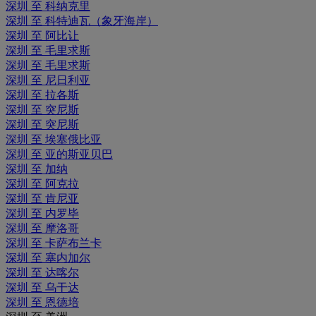
深圳 至 科纳克里
深圳 至 科特迪瓦（象牙海岸）
深圳 至 阿比让
深圳 至 毛里求斯
深圳 至 毛里求斯
深圳 至 尼日利亚
深圳 至 拉各斯
深圳 至 突尼斯
深圳 至 突尼斯
深圳 至 埃塞俄比亚
深圳 至 亚的斯亚贝巴
深圳 至 加纳
深圳 至 阿克拉
深圳 至 肯尼亚
深圳 至 内罗毕
深圳 至 摩洛哥
深圳 至 卡萨布兰卡
深圳 至 塞内加尔
深圳 至 达喀尔
深圳 至 乌干达
深圳 至 恩德培