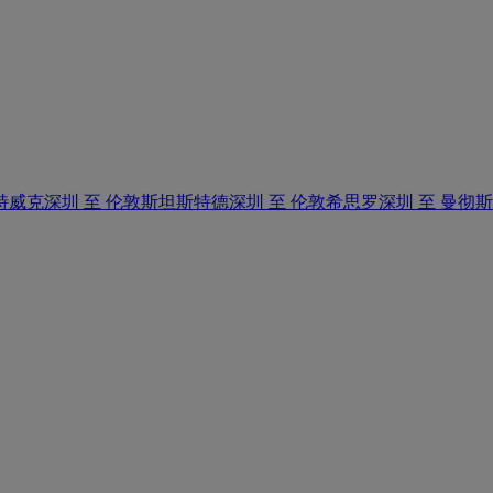
特威克
深圳 至 伦敦斯坦斯特德
深圳 至 伦敦希思罗
深圳 至 曼彻