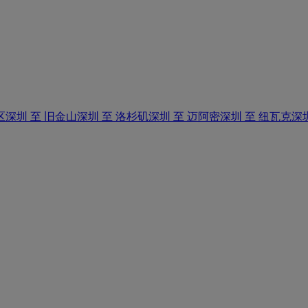
区
深圳 至 旧金山
深圳 至 洛杉矶
深圳 至 迈阿密
深圳 至 纽瓦克
深