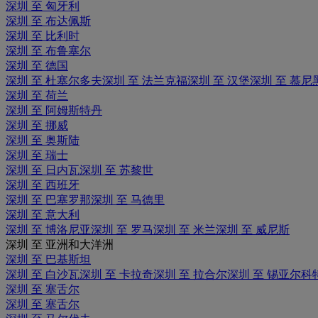
深圳 至 匈牙利
深圳 至 布达佩斯
深圳 至 比利时
深圳 至 布鲁塞尔
深圳 至 德国
深圳 至 杜塞尔多夫
深圳 至 法兰克福
深圳 至 汉堡
深圳 至 慕尼
深圳 至 荷兰
深圳 至 阿姆斯特丹
深圳 至 挪威
深圳 至 奥斯陆
深圳 至 瑞士
深圳 至 日内瓦
深圳 至 苏黎世
深圳 至 西班牙
深圳 至 巴塞罗那
深圳 至 马德里
深圳 至 意大利
深圳 至 博洛尼亚
深圳 至 罗马
深圳 至 米兰
深圳 至 威尼斯
深圳 至 亚洲和大洋洲
深圳 至 巴基斯坦
深圳 至 白沙瓦
深圳 至 卡拉奇
深圳 至 拉合尔
深圳 至 锡亚尔科
深圳 至 塞舌尔
深圳 至 塞舌尔