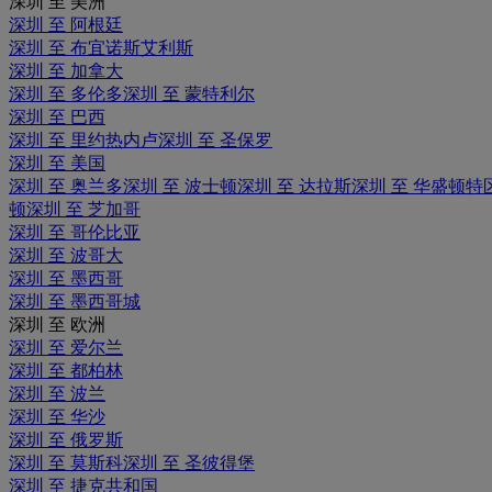
深圳 至 美洲
深圳 至 阿根廷
深圳 至 布宜诺斯艾利斯
深圳 至 加拿大
深圳 至 多伦多
深圳 至 蒙特利尔
深圳 至 巴西
深圳 至 里约热内卢
深圳 至 圣保罗
深圳 至 美国
深圳 至 奥兰多
深圳 至 波士顿
深圳 至 达拉斯
深圳 至 华盛顿特
顿
深圳 至 芝加哥
深圳 至 哥伦比亚
深圳 至 波哥大
深圳 至 墨西哥
深圳 至 墨西哥城
深圳 至 欧洲
深圳 至 爱尔兰
深圳 至 都柏林
深圳 至 波兰
深圳 至 华沙
深圳 至 俄罗斯
深圳 至 莫斯科
深圳 至 圣彼得堡
深圳 至 捷克共和国