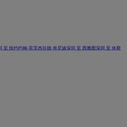
圳 至 纽约约翰·菲茨杰拉德·肯尼迪
深圳 至 西雅图
深圳 至 休斯