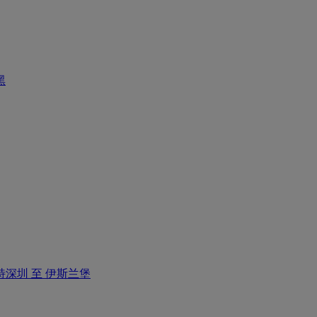
黑
特
深圳 至 伊斯兰堡