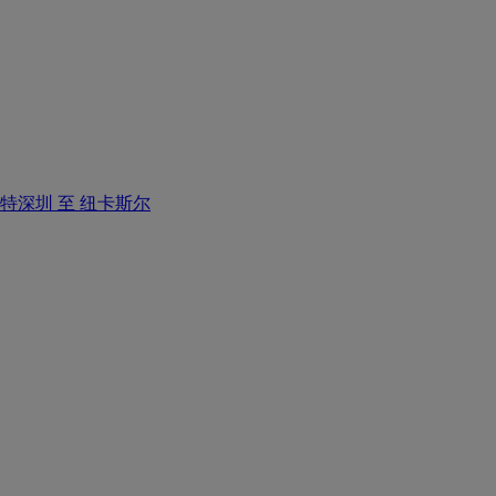
斯特
深圳 至 纽卡斯尔