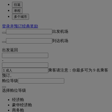
往返
单程
多个城市
登录并预订经典奖励
出发机场
到达机场
出发
返回
-
乘客
请注意：你最多可为 9 名乘客
预订。
舱位等级
选择舱位等级
经济舱
豪华经济舱
商务舱