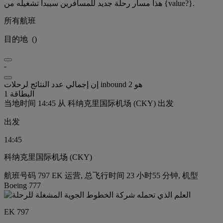
هذا مسار رحلة جديد للمسافرين سيبدأ تشغيله من {value?}.
所有航班
目的地
(
)
-
إن إجمالي عدد النتائج لرحلات inbound هو 2
البطاقة 1
当地时间 14:45 从 科纳克里国际机场 (CKY) 出发
出发
14:45
科纳克里国际机场 (CKY)
航班号码 797 EK 运营, 总飞行时间 23 小时55 分钟, 机型
Boeing 777
EK 797