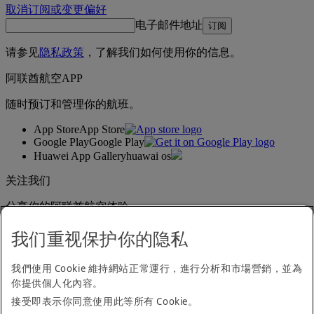
取消订阅或变更偏好
电子邮件地址
订阅
请参见
隐私政策
，了解我们如何使用你的信息。
阿联酋航空APP
随时预订和管理你的航班。
App Store
App Store
Google Play
Google Play
Huawei App Gallery
huawai os
关注我们
分享你的阿联酋航空体验。
我们重视保护你的隐私
无障碍浏览声明
我們使用 Cookie 維持網站正常運行，進行分析和市場營銷，並為
联系我们
你提供個人化內容。
隐私政策
接受即表示你同意使用此等所有 Cookie。
条款与细则