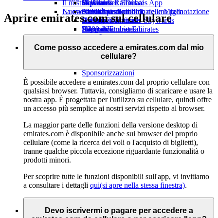
Il nostro pianeta
tab
Bevande
Giocattoli
Da Ginevra a Dubai
Skywards Rail
Cellulare ed Emirates App
La nostra flotta
Nuove destinazioni
Attività per bambini
Attività sostenibili
Strumento di calcolo delle Miglia
Cancellare o modificare una prenotazione
Aprire emirates.com sul cellulare
Boeing 777
Politica ambientale
Helsinki
Accesso a Emirates Skywards
Viaggio modificato
A380 di Emirates
Rapporti ambientali
Hangzhou
Skywards+
Informazioni su Emirates
Le nostre comunità
A350 di Emirates
Đà Nẵng
Emirates Executive
Emirates Airline Foundation
Shenzhen
Emirates
Come posso accedere a emirates.com dal mio
Disposizione dei posti
Airline Foundation Opens an external link
Siem Reap
cellulare?
in a new tab
Sponsorizzazioni
È possibile accedere a emirates.com dal proprio cellulare con
qualsiasi browser. Tuttavia, consigliamo di scaricare e usare la
nostra app. È progettata per l'utilizzo su cellulare, quindi offre
un accesso più semplice ai nostri servizi rispetto al browser.
La maggior parte delle funzioni della versione desktop di
emirates.com è disponibile anche sui browser del proprio
cellulare (come la ricerca dei voli o l'acquisto di biglietti),
tranne qualche piccola eccezione riguardante funzionalità o
prodotti minori.
Per scoprire tutte le funzioni disponibili sull'app, vi invitiamo
a consultare i dettagli
qui
(si apre nella stessa finestra)
.
Devo iscrivermi o pagare per accedere a