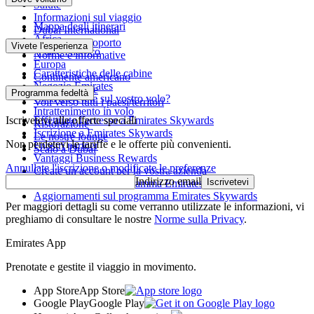
Salute
Informazioni sul viaggio
Mappa degli itinerari
Dubai International
Africa
Da e per l'aeroporto
Vivete l'esperienza
Asia e Pacifico
Norme e informative
Europa
Caratteristiche delle cabine
Continente americano
Negozio Emirates
Medio Oriente
Programma fedeltà
Cosa troverete sul vostro volo?
Voli verso tutti i paesi/territori
Intrattenimento in volo
Iscrivetevi alle offerte speciali
Effettuate l'accesso a Emirates Skywards
Ristorazione
Iscrizione a Emirates Skywards
Le nostre lounge
Non perdetevi le tariffe e le offerte più convenienti.
I nostri partner
Scalo a Dubai
Vantaggi Business Rewards
Annullate l'iscrizione o modificate le preferenze
Create un account per la vostra azienda
Indirizzo email
Iscrivetevi
Regolamento del programma Emirates Skywards
Aggiornamenti sul programma Emirates Skywards
Per maggiori dettagli su come verranno utilizzate le informazioni, vi
preghiamo di consultare le nostre
Norme sulla Privacy
.
Emirates App
Prenotate e gestite il viaggio in movimento.
App Store
App Store
Google Play
Google Play