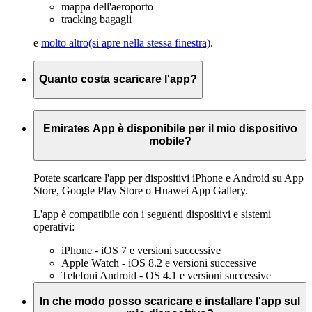
mappa dell'aeroporto
tracking bagagli
e
molto altro
(si apre nella stessa finestra)
.
Quanto costa scaricare l'app?
Il download dell'app è gratuito. Potete scaricare Emirates App
come una qualsiasi altra app, su App Store, Google Play Store
Emirates App è disponibile per il mio dispositivo
o Huawei App Gallery.
mobile?
Potete scaricare l'app per dispositivi iPhone e Android su App
Store, Google Play Store o Huawei App Gallery.
L'app è compatibile con i seguenti dispositivi e sistemi
operativi:
iPhone - iOS 7 e versioni successive
Apple Watch - iOS 8.2 e versioni successive
Telefoni Android - OS 4.1 e versioni successive
In che modo posso scaricare e installare l'app sul