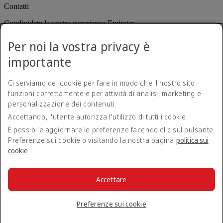
Contatti
Condividete la vostra esperienza Emirates.
Per noi la vostra privacy è
importante
Ci serviamo dei cookie per fare in modo che il nostro sito
funzioni correttamente e per attività di analisi, marketing e
personalizzazione dei contenuti.
Dichiarazione di accessibilità
Accettando, l'utente autorizza l'utilizzo di tutti i cookie.
Contatti
Norme sulla privacy
È possibile aggiornare le preferenze facendo clic sul pulsante
Termini e condizioni
Preferenze sui cookie o visitando la nostra pagina
politica sui
Politica sui cookie
cookie
.
Sicurezza informatica
Dichiarazione di trasparenza relativa alla legge sulla schiavitù
moderna (Modern Slavery Act)
Accettare
Mappa del sito
© 2026 The Emirates Group. Tutti i diritti riservati.
Preferenze sui cookie