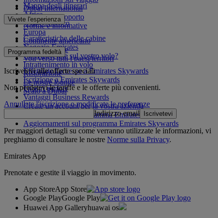
Mappa degli itinerari
Dubai International
Africa
Da e per l'aeroporto
Vivete l'esperienza
Asia e Pacifico
Norme e informative
Europa
Caratteristiche delle cabine
Continente americano
Negozio Emirates
Medio Oriente
Programma fedeltà
Cosa troverete sul vostro volo?
Voli verso tutti i paesi/territori
Intrattenimento in volo
Iscrivetevi alle offerte speciali
Effettuate l'accesso a Emirates Skywards
Ristorazione
Iscrizione a Emirates Skywards
Le nostre lounge
Non perdetevi le tariffe e le offerte più convenienti.
I nostri partner
Scalo a Dubai
Vantaggi Business Rewards
Annullate l'iscrizione o modificate le preferenze
Create un account per la vostra azienda
Indirizzo email
Iscrivetevi
Regolamento del programma Emirates Skywards
Aggiornamenti sul programma Emirates Skywards
Per maggiori dettagli su come verranno utilizzate le informazioni, vi
preghiamo di consultare le nostre
Norme sulla Privacy
.
Emirates App
Prenotate e gestite il viaggio in movimento.
App Store
App Store
Google Play
Google Play
Huawei App Gallery
huawai os