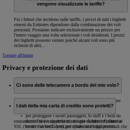
vengono visualizzate le tariffe?
Fra i fattori che incidono sulle tariffe, i prezzi di tutti i biglietti
emessi da Emirates dipendono dalla combinazione dei voli
prenotati. Possiamo indicare esclusivamente un prezzo per
l'intero viaggio una volta selezionati i voli desiderati. I prezzi
dei biglietti possono variare poiché alcuni voli sono più
richiesti di altri, .
Tornare all'inizio
Privacy e protezione dei dati
Ci sono delle telecamere a bordo del mio volo?
La maggior parte dei nostri aerei è dotata di telecamere per
monitorare le cabine e non solo:
I dati della mia carta di credito sono protetti?
per proteggere i nostri passeggeri, lo staff e i beni da
danni fisici e aggressioni; in caso di furto e/o danni ai
emirates.com si avvale della tecnologia standard d'industria
nostri e ai vostri beni; per qualsiasi atteggiamento
SSL (Secure Socket Layer) per cifrare tutti i dati personali che