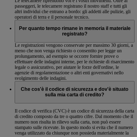
Le telecamere riprendono voi e i vostri movimenti. Oltre ai
passeggeri, le telecamere registrano il nostro staff e tutti gli
altri individui che entrano a bordo: gli addetti alle pulizie, gli
operatori di terra e il personale tecnico.
Per quanto tempo rimane in memoria il materiale
registrato?
Le registrazioni vengono conservate per massimo 30 giorni, a
meno che non venga richiesto o consentito per legge un
prolungamento, ad esempio se occorre fornire prove o
effettuare delle indagini interne, per le richieste di risarcimento
legale o assicurativo, per aiutare le forze dell'ordine, le
agenzie di regolamentazione o altri enti governativi nello
svolgimento delle indagini.
Che cos'è il codice di sicurezza e dov'è situato
sulla mia carta di credito?
Il codice di verifica (CVC) è un codice di sicurezza della carta
di credito composto da tre o quattro cifre. Dal momento che il
numero non risulta in rilievo sulla carta, non può essere
stampato sulle ricevute. In questo modo si evita che il numero
venga utilizzato da chiunque non possieda materialmente la