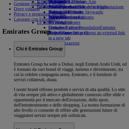
Il nostro pianeta
tab
Bevande
Giocattoli
Da Ginevra a Dubai
Skywards Rail
Cellulare ed Emirates App
Gestione feedback e reclami
La nostra flotta
Nuove destinazioni
Attività per bambini
Attività sostenibili
Strumento di calcolo delle Miglia
Cancellare o modificare una prenotazione
Dove voliamo
Boeing 777
Politica ambientale
Helsinki
Accesso a Emirates Skywards
Viaggio modificato
Privacy e protezione dei dati
A380 di Emirates
Rapporti ambientali
Hangzhou
Skywards+
Informazioni su Emirates
Lavorare con Emirates
Le nostre comunità
A350 di Emirates
Đà Nẵng
Emirates Executive
Emirates Airline Foundation
Shenzhen
Emirates
Emirates Group
Disposizione dei posti
Airline Foundation Opens an external link
Siem Reap
in a new tab
Sponsorizzazioni
Chi è Emirates Group
Emirates Group ha sede a Dubai, negli Emirati Arabi Uniti, ed
è formato da vari brand di viaggi, turismo e divertimento, tra
cui la celebre compagnia aerea, Emirates, e il fornitore di
servizi collaterali, dnata.
I nostri brand offrono prodotti e servizi di alta qualità. Lo stile
di vita sempre più attivo e globalmente connesso offre sfide e
opportunità per il mercato dell'aviazione, dello sport,
dell'intrattenimento e dello shopping. La nostra formazione di
alto livello ci consente di offrire alle generazioni future di
viaggiatori servizi sempre più sofisticati.