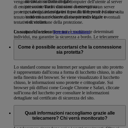
illecito o condotta illegale;
vengono inviati su Internet dal computer dell'utente al server
per assistenza in situazioni di emergenza;
di emirates.com. Tutti i dati sono conservati su un server
per motivi investigativi e per fornire prove relative a
protetto, salvaguardato da un firewall. Il firewall è a sua volta
incidenti o a richieste di risarcimento legale o
tenuto sotto costante osservazione per individuare eventuali
assicurativo.
tentativi di violazione della protezione.
Lo scopo delle telecamere non è monitorare determinati
Consultate la sezione
Termini e condizioni
.
individui, ma garantire la sicurezza a bordo. Le telecamere
producono registrazioni e, in alcuni aerei, forniscono un
Come è possibile accertarsi che la connessione
riprese in diretta al nostro personale di sicurezza o altro
sia protetta?
personale in caso di emergenza o di altri eventi straordinari.
Lo standard comune su Internet per segnalare un sito protetto
è rappresentato dall'icona a forma di lucchetto chiuso, in alto
nella finestra del browser. Se viene visualizzato il lucchetto
chiuso, le informazioni sono protette e crittografate. Sui
browser più diffusi come Google Chrome e Safari, cliccate
sull'icona del lucchetto per consultare le informazioni
dettagliate sul certificato di sicurezza del sito.
Quali informazioni raccogliamo grazie alle
telecamere? Chi verrà monitorato?