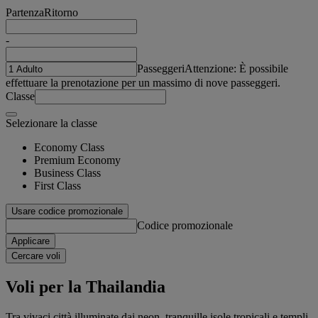
Partenza
Ritorno
-
Passeggeri
Attenzione: È possibile
effettuare la prenotazione per un massimo di nove passeggeri.
Classe
Selezionare la classe
Economy Class
Premium Economy
Business Class
First Class
Usare codice promozionale
Codice promozionale
Applicare
Cercare voli
Voli per la Thailandia
Tra vivaci città illuminate dai neon, tranquille isole tropicali e templi