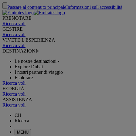
Passare al contenuto principale
Informazioni sull'accessibilità
PRENOTARE
Ricerca voli
GESTIRE
Ricerca voli
VIVETE L'ESPERIENZA
Ricerca voli
DESTINAZIONI
•
Le nostre destinazioni
•
Explore Dubai
I nostri partner di viaggio
Esplorare
Ricerca voli
FEDELTÀ
Ricerca voli
ASSISTENZA
Ricerca voli
CH
Ricerca
MENU