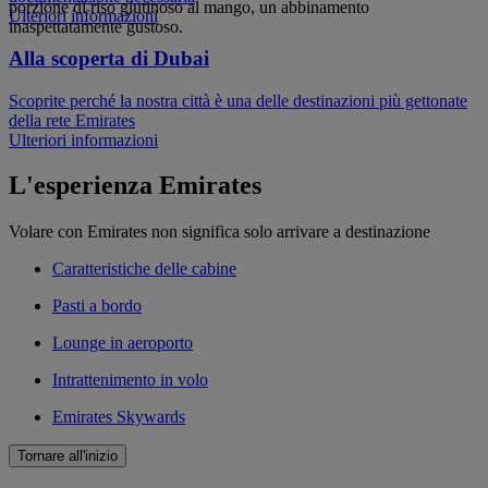
porzione di riso glutinoso al mango, un abbinamento
Ulteriori informazioni
inaspettatamente gustoso.
Alla scoperta di Dubai
Scoprite perché la nostra città è una delle destinazioni più gettonate
della rete Emirates
Ulteriori informazioni
L'esperienza Emirates
Volare con Emirates non significa solo arrivare a destinazione
Caratteristiche delle cabine
Pasti a bordo
Lounge in aeroporto
Intrattenimento in volo
Emirates Skywards
Tornare all'inizio