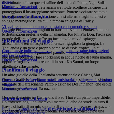
mondo
disseminate nelle acque cristalline della baia di Phang Nga. Sulla
Ulteriori informazioni
terraferma, a Krabi, potrete ammirare ripide scogliere calcaree che
punteggiano il lussureggiante orizzonte. Potrete avvistare scimmie
Viaggiare con bambini
che saltano nella fitta vegetazione che si alterna a laghi turchesi e
spiagge meravigliose, tra cui la famosa spiaggia di Railay.
Viaggiare con i bimbi non è mai stato così comodo e sicuro
Le isole Phi Phi, raggiungibili in barca da Krabi o Phuket, sono tra
Ulteriori informazioni
le destinazioni preferite della Thailandia. Ko Phi Phi Don, l'isola più
grande dell'arcipelago, offre un incantevole mix di spiagge
Informazioni sul viaggio
affascinanti e terreni aspri su cui cresce rigogliosa la giungla. La
Thailandia è un vero e proprio paradiso di isole tropicali in cui
Consultate le indicazioni di viaggio aggiornate e tante informazioni
rifugiarsi. Ammirate i panorami paradisiaci di Ko Lanta e Ko Tao,
utili per la partenza
due luoghi ideali per fare snorkeling in acque ricche di fauna marina,
Ulteriori informazioni
oppure rifugiatevi in ​​un resort di lusso a Ko Samui, un luogo
altrettanto affascinante.
Pianificare il viaggio
Un altro gioiello della Thailandia settentrionale è Chiang Mai.
Questa caratteristica città è costellata di templi e siti storici e si trova
Scoprite hotel, noleggi auto, tour e attività da aggiungere al prossimo
alle porte dell'affascinante Parco Nazionale Doi Inthanon, che ospita
viaggio
la montagna più alta della nazione.
Ulteriori informazioni
Durante il viaggio in Thailandia, il Pad Thai è un piatto imperdibile.
Informazioni sul visto
Lo troverete negli innumerevoli mercati di cibo da strada in tutto il
Paese: si tratta di un mix saporito di carne, verdure, uova strapazzate
Prima del viaggio, verificate di essere in possesso di tutta la
e spaghetti di riso saltati in padella. Per dessert, concedetevi una
documentazione necessaria