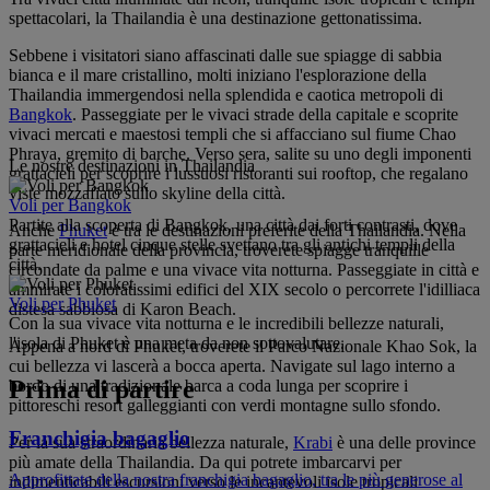
spettacolari, la Thailandia è una destinazione gettonatissima.
Sebbene i visitatori siano affascinati dalle sue spiagge di sabbia
bianca e il mare cristallino, molti iniziano l'esplorazione della
Thailandia immergendosi nella splendida e caotica metropoli di
Bangkok
. Passeggiate per le vivaci strade della capitale e scoprite
vivaci mercati e maestosi templi che si affacciano sul fiume Chao
Phraya, gremito di barche. Verso sera, salite su uno degli imponenti
Le nostre destinazioni in Thailandia
grattacieli per scoprire i lussuosi ristoranti sui rooftop, che regalano
viste mozzafiato sullo skyline della città.
Voli per Bangkok
Partite alla scoperta di Bangkok, una città dai forti contrasti, dove
Anche
Phuket
è tra le destinazioni preferite della Thailandia. Nella
grattacieli e hotel cinque stelle svettano tra gli antichi templi della
parte meridionale della provincia, troverete spiagge tranquille
città.
circondate da palme e una vivace vita notturna. Passeggiate in città e
ammirate i coloratissimi edifici del XIX secolo o percorrete l'idilliaca
Voli per Phuket
distesa sabbiosa di Karon Beach.
Con la sua vivace vita notturna e le incredibili bellezze naturali,
l'isola di Phuket è una meta da non sottovalutare.
Appena a nord di Phuket, troverete il Parco Nazionale Khao Sok, la
cui bellezza vi lascerà a bocca aperta. Navigate sul lago interno a
Prima di partire
bordo di una tradizionale barca a coda lunga per scoprire i
pittoreschi resort galleggianti con verdi montagne sullo sfondo.
Franchigia bagaglio
Per la sua straordinaria bellezza naturale,
Krabi
è una delle province
più amate della Thailandia. Da qui potrete imbarcarvi per
Approfittate della nostra franchigia bagaglio, tra le più generose al
indimenticabili escursioni verso le incantevoli isole tropicali