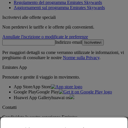
Regolamento del programma Emirates Skywards
Aggiornamenti sul programma Emirates Skywards
Iscrivetevi alle offerte speciali
Non perdetevi le tariffe e le offerte più convenienti.
Annullate l'iscrizione o modificate le preferenze
Indirizzo email
Iscrivetevi
Per maggiori dettagli su come verranno utilizzate le informazioni, vi
preghiamo di consultare le nostre
Norme sulla Privacy
.
Emirates App
Prenotate e gestite il viaggio in movimento.
App Store
App Store
Google Play
Google Play
Huawei App Gallery
huawai os
Contatti
Condividete la vostra esperienza Emirates.