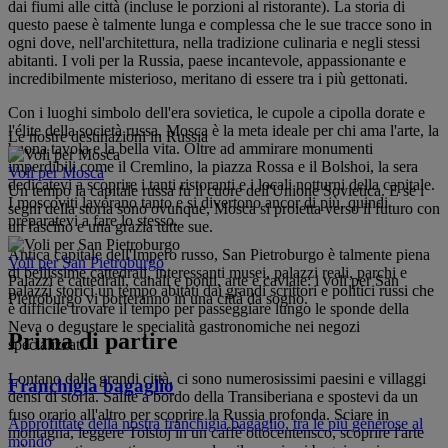
dai fiumi alle città (incluse le porzioni al ristorante). La storia di
questo paese è talmente lunga e complessa che le sue tracce sono in
ogni dove, nell'architettura, nella tradizione culinaria e negli stessi
abitanti. I voli per la Russia, paese incantevole, appassionante e
incredibilmente misterioso, meritano di essere tra i più gettonati.
Con i luoghi simbolo dell'era sovietica, le cupole a cipolla dorate e
l'élite della società russa, Mosca è la meta ideale per chi ama l'arte, la
Le nostre destinazioni in Russia
buona tavola e la bella vita. Oltre ad ammirare monumenti
imperdibili come il Cremlino, la piazza Rossa e il Bolshoi, la sera
Voli per Mosca
dedicatevi a scoprire i tanti ristoranti e i locali notturni della capitale.
Un tempo la capitale russa fu il cuore dell'Unione Sovietica. E se i
I moscoviti lavorano tanto e si divertono ancor di più, quindi
segni della storia sono ovunque, Mosca si proietta verso il futuro con
preparatevi a fare lo stesso.
un fascino e una grazia tutte sue.
Antica capitale dell'Impero russo, San Pietroburgo è talmente piena
Voli per San Pietroburgo
di bellissime cattedrali, interessanti musei, palazzi reali, parchi e
Palazzi e cattedrali, canali e ponti, arte e caviale: i voli per San
palazzi storici un tempo abitati dai grandi scrittori e politici russi che
Pietroburgo vi porteranno in una città da sogno.
è difficile trovare il tempo per passeggiare lungo le sponde della
Neva o degustare le specialità gastronomiche nei negozi
Prima di partire
specializzati.
Lontano dalle grandi città, ci sono numerosissimi paesini e villaggi
Franchigia bagaglio
densi di storia. Salite a bordo della Transiberiana e spostevi da un
fuso orario all'altro per scoprire la Russia profonda. Sciare in
Approfittate della nostra franchigia bagaglio, tra le più generose al
montagna, leggere Tolstoj in un caffè ottocentensco, scoprire l'arte
mondo