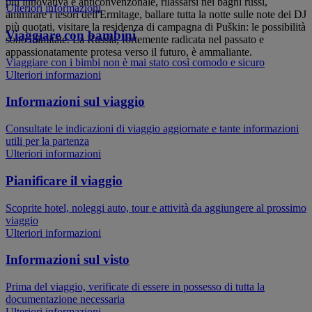
più innovativa e anticonvenzonale, rilassarsi nei bagni russi,
Ulteriori informazioni
ammirare i tesori dell'Ermitage, ballare tutta la notte sulle note dei DJ
più quotati, visitare la residenza di campagna di Puškin: le possibilità
Viaggiare con bambini
sono illimitate. La Russia, fortemente radicata nel passato e
appassionatamente protesa verso il futuro, è ammaliante.
Viaggiare con i bimbi non è mai stato così comodo e sicuro
Ulteriori informazioni
Informazioni sul viaggio
Consultate le indicazioni di viaggio aggiornate e tante informazioni
utili per la partenza
Ulteriori informazioni
Pianificare il viaggio
Scoprite hotel, noleggi auto, tour e attività da aggiungere al prossimo
viaggio
Ulteriori informazioni
Informazioni sul visto
Prima del viaggio, verificate di essere in possesso di tutta la
documentazione necessaria
Ulteriori informazioni