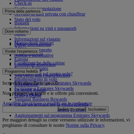
Check-in
Gestire una prenotazione
Prima della partenza
Servizio di auto privata con chauffeur
Stato del volo
Bagagli
Informazioni su visti e passaporti
Dove voliamo
Salute
Informazioni sul viaggio
Mappa degli itinerari
Dubai International
Africa
Da e per l'aeroporto
Vivete l'esperienza
Asia e Pacifico
Norme e informative
Europa
Caratteristiche delle cabine
Continente americano
Negozio Emirates
Medio Oriente
Programma fedeltà
Cosa troverete sul vostro volo?
Voli verso tutti i paesi/territori
Intrattenimento in volo
Iscrivetevi alle offerte speciali
Effettuate l'accesso a Emirates Skywards
Ristorazione
Iscrizione a Emirates Skywards
Le nostre lounge
Non perdetevi le tariffe e le offerte più convenienti.
I nostri partner
Scalo a Dubai
Vantaggi Business Rewards
Annullate l'iscrizione o modificate le preferenze
Create un account per la vostra azienda
Indirizzo email
Iscrivetevi
Regolamento del programma Emirates Skywards
Aggiornamenti sul programma Emirates Skywards
Per maggiori dettagli su come verranno utilizzate le informazioni, vi
preghiamo di consultare le nostre
Norme sulla Privacy
.