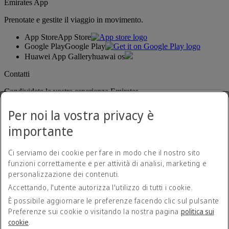
Emirates App
Prenotate e gestite il viaggio in movimento.
App Store
App Store
Google Play
Google Play
Huawei App Gallery
huawai os
Contatti
Condividete la vostra esperienza Emirates.
Per noi la vostra privacy è
importante
Ci serviamo dei cookie per fare in modo che il nostro sito
funzioni correttamente e per attività di analisi, marketing e
personalizzazione dei contenuti.
Dichiarazione di accessibilità
Accettando, l'utente autorizza l'utilizzo di tutti i cookie.
Contatti
Norme sulla privacy
È possibile aggiornare le preferenze facendo clic sul pulsante
Termini e condizioni
Preferenze sui cookie o visitando la nostra pagina
politica sui
Politica sui cookie
cookie
.
Sicurezza informatica