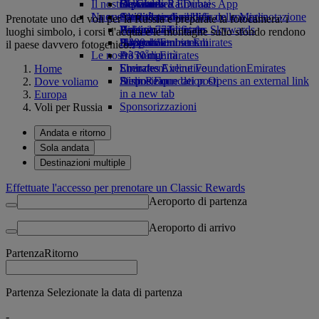
Il nostro pianeta
tab
Bevande
Giocattoli
Da Ginevra a Dubai
Skywards Rail
Cellulare ed Emirates App
La nostra flotta
Nuove destinazioni
Attività per bambini
Attività sostenibili
Strumento di calcolo delle Miglia
Cancellare o modificare una prenotazione
Prenotate uno dei voli per la Russia e preparate la fotocamera: i
Boeing 777
Politica ambientale
Helsinki
Accesso a Emirates Skywards
Viaggio modificato
luoghi simbolo, i corsi d'acqua e le montagne sullo sfondo rendono
A380 di Emirates
Rapporti ambientali
Hangzhou
Skywards+
Informazioni su Emirates
il paese davvero fotogenico.
Le nostre comunità
A350 di Emirates
Đà Nẵng
Emirates Executive
Emirates Airline Foundation
Shenzhen
Emirates
Home
Disposizione dei posti
Airline Foundation Opens an external link
Siem Reap
Dove voliamo
in a new tab
Europa
Sponsorizzazioni
Voli per Russia
Andata e ritorno
Sola andata
Destinazioni multiple
Effettuate l'accesso per prenotare un Classic Rewards
Aeroporto di partenza
Aeroporto di arrivo
Partenza
Ritorno
Partenza Selezionate la data di partenza
-