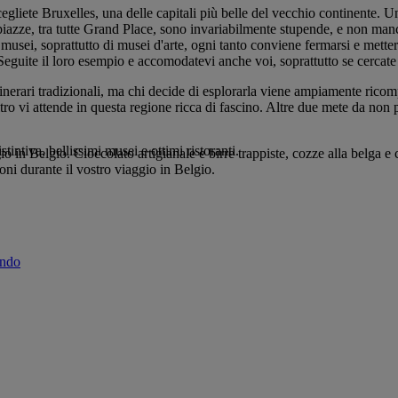
egliete Bruxelles, una delle capitali più belle del vecchio continente. U
piazze, tra tutte Grand Place, sono invariabilmente stupende, e non manc
musei, soprattutto di musei d'arte, ogni tanto conviene fermarsi e metter
. Seguite il loro esempio e accomodatevi anche voi, soprattutto se cercat
tinerari tradizionali, ma chi decide di esplorarla viene ampiamente ricom
o altro vi attende in questa regione ricca di fascino. Altre due mete da n
tintiva, bellissimi musei e ottimi ristoranti.
 in Belgio. Cioccolato artigianale e birre trappiste, cozze alla belga e ca
oni durante il vostro viaggio in Belgio.
ondo