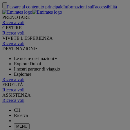
Passare al contenuto principale
Informazioni sull'accessibilità
PRENOTARE
Ricerca voli
GESTIRE
Ricerca voli
VIVETE L'ESPERIENZA
Ricerca voli
DESTINAZIONI
•
Le nostre destinazioni
•
Explore Dubai
I nostri partner di viaggio
Esplorare
Ricerca voli
FEDELTÀ
Ricerca voli
ASSISTENZA
Ricerca voli
CH
Ricerca
MENU