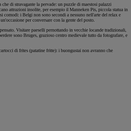
n che di stravagante la pervade: un puzzle di maestosi palazzi
ano attrazioni insolite, per esempio il Manneken Pis, piccola statua in
si comodi: i Belgi non sono secondi a nessuno nell'arte del relax e
e un'occasione per conversare con la gente del posto.
pensato. Visitare paeselli pernottando in vecchie locande tradizionali,
on perdere sono Bruges, grazioso centro medievale tutto da fotografare, e
rtocci di frites (patatine fritte): i buongustai non avranno che