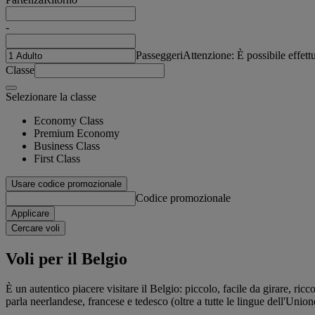
-
Passeggeri
Attenzione: È possibile effet
Classe
Selezionare la classe
Economy Class
Premium Economy
Business Class
First Class
Usare codice promozionale
Codice promozionale
Applicare
Cercare voli
Voli per il Belgio
È un autentico piacere visitare il Belgio: piccolo, facile da girare, ricc
parla neerlandese, francese e tedesco (oltre a tutte le lingue dell'Union