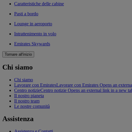
Caratteristiche delle cabine
Pasti a bordo
Lounge in aeroporto
Intrattenimento in volo
Emirates Skywards
Tornare all'inizio
Chi siamo
Chi siamo
Lavorare con Emirates
Lavorare con Emirates Opens an external
Centro notizie
Centro notizie Opens an external link in a new ta
Il nostro pianeta
Il nostro team
Le nostre comunità
Assistenza
Assistenza e Contatti