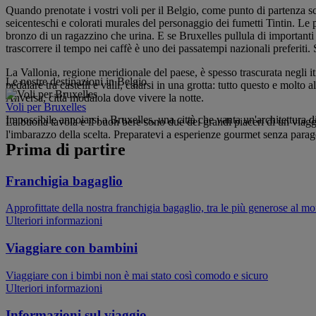
Quando prenotate i vostri voli per il Belgio, come punto di partenza sc
seicenteschi e colorati murales del personaggio dei fumetti Tintin. Le 
bronzo di un ragazzino che urina. E se Bruxelles pullula di importanti 
trascorrere il tempo nei caffè è uno dei passatempi nazionali preferiti
La Vallonia, regione meridionale del paese, è spesso trascurata negli i
Le nostre destinazioni in Belgio
pedalare tra castelli e valli, calarsi in una grotta: tutto questo e molt
Anversa, città modaiola dove vivere la notte.
Voli per Bruxelles
Impossibile annoiarsi a Bruxelles, una città che vanta un'architettura dis
La buona tavola e il buon bere sono due dei grandi piaceri di un viaggio
l'imbarazzo della scelta. Preparatevi a esperienze gourmet senza parag
Prima di partire
Franchigia bagaglio
Approfittate della nostra franchigia bagaglio, tra le più generose al m
Ulteriori informazioni
Viaggiare con bambini
Viaggiare con i bimbi non è mai stato così comodo e sicuro
Ulteriori informazioni
Informazioni sul viaggio