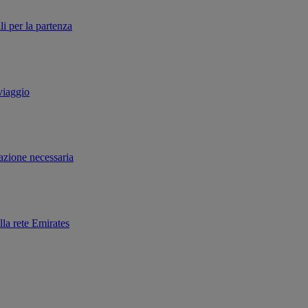
li per la partenza
 viaggio
tazione necessaria
lla rete Emirates