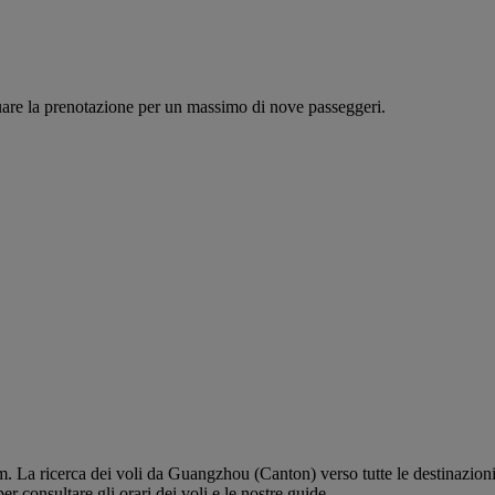
tuare la prenotazione per un massimo di nove passeggeri.
La ricerca dei voli da Guangzhou (Canton) verso tutte le destinazioni è s
 consultare gli orari dei voli e le nostre guide.