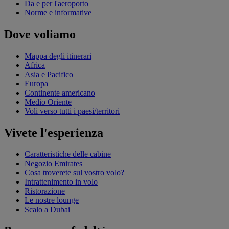
Da e per l'aeroporto
Norme e informative
Dove voliamo
Mappa degli itinerari
Africa
Asia e Pacifico
Europa
Continente americano
Medio Oriente
Voli verso tutti i paesi/territori
Vivete l'esperienza
Caratteristiche delle cabine
Negozio Emirates
Cosa troverete sul vostro volo?
Intrattenimento in volo
Ristorazione
Le nostre lounge
Scalo a Dubai