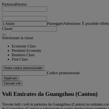
Partenza
Ritorno
-
Passeggeri
Attenzione: È possibile effet
Classe
Selezionare la classe
Economy Class
Premium Economy
Business Class
First Class
Usare codice promozionale
Codice promozionale
Applicare
Cercare voli
Voli Emirates da Guangzhou (Canton)
Trovate tutti i voli in partenza da Guangzhou (Canton) su emirates.com. 
da Guangzhou (Canton) e selezionate la vostra destinazione preferita per