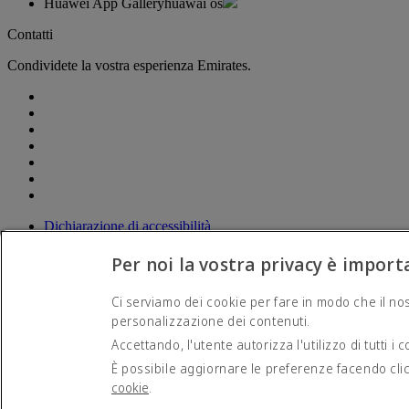
Huawei App Gallery
huawai os
Contatti
Condividete la vostra esperienza Emirates.
Dichiarazione di accessibilità
Contatti
Norme sulla privacy
Per noi la vostra privacy è import
Termini e condizioni
Politica sui cookie
Ci serviamo dei cookie per fare in modo che il nos
Sicurezza informatica
personalizzazione dei contenuti.
Dichiarazione di trasparenza relativa alla legge sulla schiavit
Mappa del sito
Accettando, l'utente autorizza l'utilizzo di tutti i c
È possibile aggiornare le preferenze facendo cli
© 2026 The Emirates Group. Tutti i diritti riservati.
cookie
.