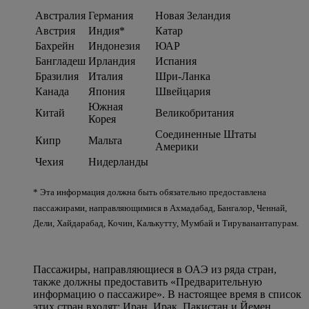
Австралия
Германия
Новая Зеландия
Австрия
Индия*
Катар
Бахрейн
Индонезия
ЮАР
Бангладеш
Ирландия
Испания
Бразилия
Италия
Шри-Ланка
Канада
Япония
Швейцария
Южная
Китай
Великобритания
Корея
Соединенные Штаты
Кипр
Мальта
Америки
Чехия
Нидерланды
* Эта информация должна быть обязательно предоставлена
пассажирами, направляющимися в Ахмадабад, Бангалор, Ченнай,
Дели, Хайдарабад, Кочин, Калькутту, Мумбай и Тируванантапурам.
Пассажиры, направляющиеся в ОАЭ из ряда стран,
также должны предоставить «Предварительную
информацию о пассажире». В настоящее время в список
этих стран входят: Иран, Ирак, Пакистан и Йемен.