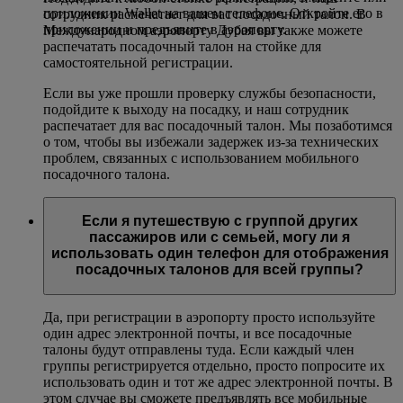
приложении Wallet на вашем телефоне. Откройте его в
сотрудник распечатает для вас посадочный талон. В
приложении и предъявите в аэропорту.
Международном аэропорту Дубая вы также можете
распечатать посадочный талон на стойке для
самостоятельной регистрации.
Если вы уже прошли проверку службы безопасности,
подойдите к выходу на посадку, и наш сотрудник
распечатает для вас посадочный талон. Мы позаботимся
о том, чтобы вы избежали задержек из-за технических
проблем, связанных с использованием мобильного
посадочного талона.
Если я путешествую с группой других
пассажиров или с семьей, могу ли я
использовать один телефон для отображения
посадочных талонов для всей группы?
Да, при регистрации в аэропорту просто используйте
один адрес электронной почты, и все посадочные
талоны будут отправлены туда. Если каждый член
группы регистрируется отдельно, просто попросите их
использовать один и тот же адрес электронной почты. В
этом случае вы сможете предъявлять все мобильные