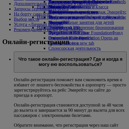
экономическом классе
Коллекция товаров duty free от
Питание для детей и младенцев
Экологическая устойчивость нашей
Наши партнеры
Доступные поездки с Эмирейтс
Программа Эмирейтс Business Rewards
Дополнительная информация о пассажире
Развлечения для детей
Меню Экономического класса
Эмирейтс
деятельности
Skywards Rail
Специальная помощь и
Услуги на борту
Запросы сертификата рейса
Напитки
Официальный центр продаж Эмирейтс
Детские каналы на борту
Экологическая политика
Калькулятор миль
дополнительные запросы
Инструменты и ресурсы
На борту самолета
Наш парк самолетов
Игрушки для детей
Отчеты о результатах экологической
Вход в программу Эмирейтс Skywards
Мобильная версия сайта и приложение
Выбор места
Boeing 777
Увлекательные занятия для детей
политики
Skywards+
Эмирейтс
Услуга «Личный шофер»
Наши сообщества
Эмирейтс A380
Отмена или изменение бронирования
Рекомендации о визах и паспортах
Эмирейтс A350
Фонд Emirates Airline Foundation
Прерванная поездка
Фонд
Эмирейтс Executive
Emirates Airline Foundation Opens an
О компании Эмирейтс
Онлайн-регистрация
Планы салонов
external link in a new tab
Спонсорская деятельность
Что такое онлайн-регистрация? Где и когда я
могу ею воспользоваться?
Онлайн-регистрация поможет вам сэкономить время и
избавит от лишнего беспокойства в аэропорту — просто
зарегистрируйтесь на рейс Эмирейтс на сайте до
приезда в аэропорт.
Онлайн-регистрация становится доступной за 48 часов
до вылета и завершается за 90 минут до вылета для всех
пассажиров с электронными билетами.
Обратите внимание, что регистрация через наш сайт