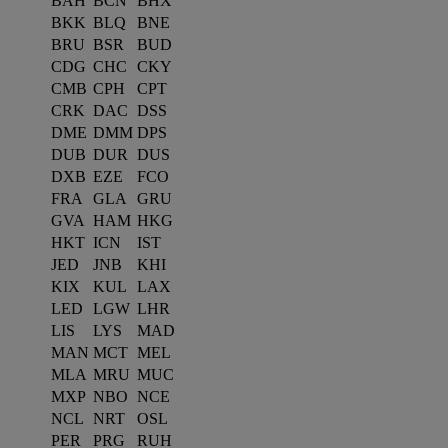
BAH
BCN
BHX
BKK
BLQ
BNE
BRU
BSR
BUD
CDG
CHC
CKY
CMB
CPH
CPT
CRK
DAC
DSS
DME
DMM
DPS
DUB
DUR
DUS
DXB
EZE
FCO
FRA
GLA
GRU
GVA
HAM
HKG
HKT
ICN
IST
JED
JNB
KHI
KIX
KUL
LAX
LED
LGW
LHR
LIS
LYS
MAD
MAN
MCT
MEL
MLA
MRU
MUC
MXP
NBO
NCE
NCL
NRT
OSL
PER
PRG
RUH