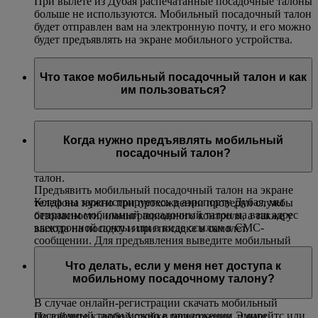
При вылете из Дубая распечатанные посадочные талоны
больше не используются. Мобильный посадочный талон
будет отправлен вам на электронную почту, и его можно
будет предъявлять на экране мобильного устройства.
Что такое мобильный посадочный талон и как
им пользоваться?
Мобильный посадочный талон — это электронная
версия бумажного посадочного талона. Вы можете
Когда нужно предъявлять мобильный
вывести его на экран телефона и предъявлять в
посадочный талон?
аэропорту точно так же, как распечатанный посадочный
талон.
Предъявить мобильный посадочный талон на экране
Когда вы зарегистрируетесь в аэропорту Дубая, мы
телефона нужно при прохождении проверки службы
отправим мобильный посадочный талон на ваш адрес
безопасности, иммиграционного контроля, а также у
электронной почты или в виде ссылки в СМС-
выхода на посадку и при посадке в самолет.
сообщении. Для предъявления выведите мобильный
посадочный талон на экран телефона. Вы также можете
Что делать, если у меня нет доступа к
скачать мобильный посадочный талон на стойке для
мобильному посадочному талону?
самостоятельной регистрации.
В случае онлайн-регистрации скачать мобильный
посадочный талон можно в приложении Эмирейтс или
Подойдите к любой стойке регистрации, и наш