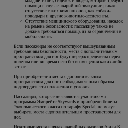
младше 16 лет, сиделок и людей, которые требуют
помощи в случае аварийной эвакуации; также
отсутствие таких компаньонов, как собаки-
поводыри и другие животные-ассистенты.
Отсутствие медицинского оборудования, насадок
на ремень безопасности; пассажиру также не
должна требоваться помощь из-за ограничений в
мобильности.
Если пассажиры не соответствуют вышеуказанным
требованиям безопасности, места с дополнительным
пространством для ног будут перераспределены перед
полетом или во время него без возмещения каких-либо
затрат.
При приобретении места с дополнительным
пространством для ног необходимо явным образом
подтвердить эти положения и условия.
Пассажиры, которые не являются участниками
программы Эмирейтс Skywards и приобрели билеты
Экономического класса по тарифу Special, не могут
выбирать места с дополнительным пространством для
ног.
Некоторые места в рядах аварийных выходов A или K