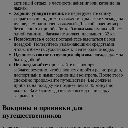
активный отдых, в частности дайвинг или катание на
лыжах.
Хорошо упакуйте вещи
: не перегружайте спину,
старайтесь не поднимать тяжести. Два легких чемодана
лучше, чем один очень тяжелый. Для соблюдения мер
безопасности при обработке багажа максимальный вес
одной единицы багажа не должен превышать 32 кг.
Позаботьтесь о себе
: постарайтесь выспаться перед
поездкой. Пользуйтесь увлажняющими средствами,
чтобы избежать сухости кожи. Пейте больше воды.
Оденьтесь соответствующим образом
: одежда должна
быть удобной.
Не опаздывайте
: приезжайте в аэропорт
заблаговременно, чтобы вовремя пройти регистрацию,
паспортный и иммиграционный контроль. После этого
спокойно продолжайте путешествие. Вы должны
прибыть на посадку не позднее чем за 45 минут до
вылета. За 20 минут до вылета выход на посадку
закрывается.
Вакцины и прививки для
путешественников
За четыре — шесть недель до поездки проконсультируйтесь у