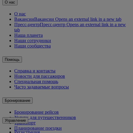
О нас
О нас
Вакансии
Вакансии Opens an external link in a new tab
Пресс-центр
Пресс-центр Opens an external link in a new
tab
Наша планета
Наши сотрудники
Наши сообщества
Помощь
Справка и контакты
Новости для пассажиров
Специальная помощь
Часто задаваемые вопросы
Бронирование
Бронирование рейсов
Услуги для путешественников
Управление
Транспорт
Планирование поездки
Регистрация