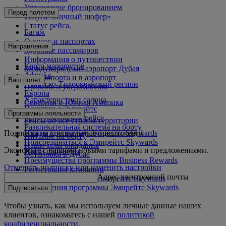
Управление бронированием
Перед полетом
Услуга «Личный шофер»
Статус рейса.
Багаж
О визах и паспортах
Направления
Здоровье пассажиров
Информация о путешествии
Карта маршрутов
Международный аэропорт Дубая
Африка
Из аэропорта и в аэропорт
Ваш полет
Азиатско-Тихоокеанский регион
Правила и уведомления
Европа
Характеристики салона
Северная и Южная Америка
Покупки с Эмирейтс
Ближний Восток
Программы лояльности
Услуги на вашем рейсе
Рейсы во все страны/территории
Развлекательная система на борту
Подписка на специальные предложения
Вход в программу Эмирейтс Skywards
Питание на борту
Присоединиться к Эмирейтс Skywards
Наши залы ожидания
Экономьте с нашими новыми тарифами и предложениями.
Наши партнеры
Остановка в Дубае
Преимущества программы Business Rewards
Отменить подписку или изменить настройки
Регистрация компании
Адрес электронной почты
Правила программы Эмирейтс Skywards
Обновления программы Эмирейтс Skywards
Подписаться
Чтобы узнать, как мы используем личные данные наших
клиентов, ознакомьтесь с нашей
политикой
конфиденциальности
.