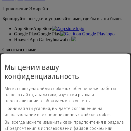
Приложение Эмирейтс
Бронируйте поездки и управляйте ими, где бы вы ни были.
App Store
App Store
Google Play
Google Play
Huawei App Gallery
huawai os
Связаться с нами
Поделитесь своим мнением о путешествиях с Эмирейтс.
Мы ценим вашу
конфиденциальность
Мы используем файлы cookie для обеспечения работы
нашего сайта, аналитики, изучения рынка и
персонализации отображаемого контента.
Принимая эти условия, вы даете соглашение на
Положение о доступности
использование всех перечисленных файлов cookie.
Контакты
Политика конфиденциальности
Вы всегда можете изменить свои предпочтения в разделе
Положения и условия
«Предпочтения в использовании файлов cookie» или