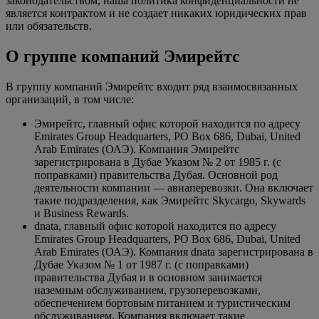
законодательством, наша политика конфиденциальности не
является контрактом и не создает никаких юридических прав
или обязательств.
О группе компаний Эмирейтс
В группу компаний Эмирейтс входит ряд взаимосвязанных
организаций, в том числе:
Эмирейтс, главный офис которой находится по адресу
Emirates Group Headquarters, PO Box 686, Dubai, United
Arab Emirates (ОАЭ). Компания Эмирейтс
зарегистрирована в Дубае Указом № 2 от 1985 г. (с
поправками) правительства Дубая. Основной род
деятельности компании — авиаперевозки. Она включает
такие подразделения, как Эмирейтс Skycargo, Skywards
и Business Rewards.
dnata, главный офис которой находится по адресу
Emirates Group Headquarters, PO Box 686, Dubai, United
Arab Emirates (ОАЭ). Компания dnata зарегистрирована в
Дубае Указом № 1 от 1987 г. (с поправками)
правительства Дубая и в основном занимается
наземным обслуживанием, грузоперевозками,
обеспечением бортовым питанием и туристическим
обслуживанием. Компания включает такие