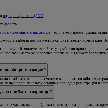
 и
код бронирования (PNR)
.
трировать.
ную информацию о пассажире»
, если этого требует страна назна
можность выбрать другое место в салоне и ввести номера карт Э
вязи с текущей эпидемической ситуацией и по производственны
ранное вами место было заранее оплачено, вы можете запросить
ри онлайн-регистрации?
вы по какой-то причине не сможете выполнить онлайн-регистра
емени на выполнение всех обычных процедур регистрации в аэро
нужно прибыть в аэропорт?
ь за 3 часа до вылета. Однако в некоторых аэропортах это врем