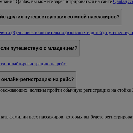
пания Qantas, вы можете зарегистрироваться на сайте
Qantas
(сс
ейс других путешествующих со мной пассажиров?
евяти (9) человек включительно (взрослых и детей), путешеств
 если путешествую с младенцем?
ти онлайн-регистрацию на рейс.
и онлайн-регистрацию на рейс?
провождающих, должны пройти обычную регистрацию на стойке Э
ать фамилии всех пассажиров, которых вы будете регистрирова