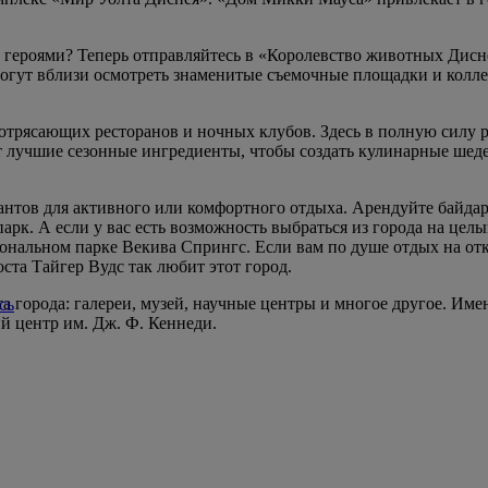
ероями? Теперь отправляйтесь в «Королевство животных Дисне
гут вблизи осмотреть знаменитые съемочные площадки и коллек
потрясающих ресторанов и ночных клубов. Здесь в полную силу
т лучшие сезонные ингредиенты, чтобы создать кулинарные шед
нтов для активного или комфортного отдыха. Арендуйте байдарк
арк. А если у вас есть возможность выбраться из города на це
ональном парке Векива Спрингс. Если вам по душе отдых на от
ста Тайгер Вудс так любит этот город.
та города: галереи, музей, научные центры и многое другое. Им
сь
й центр им. Дж. Ф. Кеннеди.