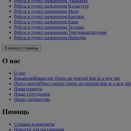
Рейсы в пункт назначения Джакарта
Рейсы в пункт назначения Калькутта
Рейсы в пункт назначения Мале
Рейсы в пункт назначения Бангкок
Рейсы в пункт назначения Каир
Рейсы в пункт назначения Тегеран
Рейсы в пункт назначения Тируванантапурам
Рейсы в пункт назначения Найроби
К началу страницы
О нас
О нас
Вакансии
Вакансии Opens an external link in a new tab
Пресс-центр
Пресс-центр Opens an external link in a new tab
Наша планета
Наши сотрудники
Наши сообщества
Помощь
Справка и контакты
Новости для пассажиров