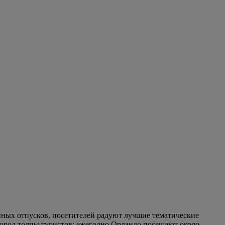
ейных отпусков, посетителей радуют лучшие тематические
ород толпы туристов: ежегодно Орландо посещают около