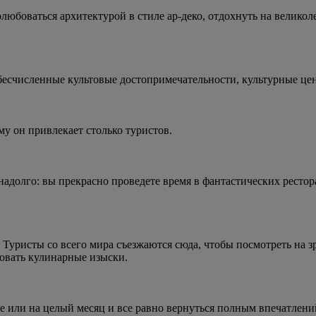
юбоваться архитектурой в стиле ар-деко, отдохнуть на великол
бесчисленные культовые достопримечательности, культурные це
у он привлекает столько туристов.
адолго: вы прекрасно проведете время в фантастических ресто
Туристы со всего мира съезжаются сюда, чтобы посмотреть на з
бовать кулинарные изыски.
е или на целый месяц и все равно вернуться полным впечатлени