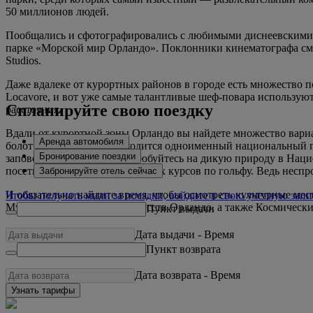
50 миллионов людей.
Пообщались и сфотографировались с любимыми диснеевскими г
парке «Морской мир Орландо». Поклонники кинематографа смо
Studios.
Даже вдалеке от курортных районов в городе есть множество 
Locavore, и вот уже самые талантливые шеф-повара использую
Спланируйте свою поездку
расстояния.
Вдали от курортной зоны Орландо вы найдете множество вариа
Аренда автомобиля
болот Эверглейдс, где находится одноименный национальный п
Бронирование поездки
заповедника Окала или полюбуйтесь на дикую природу в Наци
посетите один из прославленных курсов по гольфу. Ведь неспро
Забронируйте отель сейчас
И обязательно найдите время, чтобы осмотреть культурные мес
Чтобы получать мили за поездки, войдите в свою учетную запи
Музей изобразительных искусств Орландо, а также Космически
Пункт выдачи
Дата выдачи
-
Время
Пункт возврата
Дата возврата
-
Время
Узнать тарифы