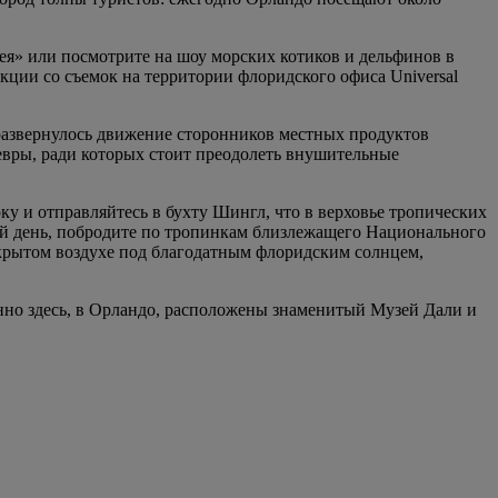
я» или посмотрите на шоу морских котиков и дельфинов в
ции со съемок на территории флоридского офиса Universal
 развернулось движение сторонников местных продуктов
евры, ради которых стоит преодолеть внушительные
у и отправляйтесь в бухту Шингл, что в верховье тропических
лый день, побродите по тропинкам близлежащего Национального
крытом воздухе под благодатным флоридским солнцем,
енно здесь, в Орландо, расположены знаменитый Музей Дали и