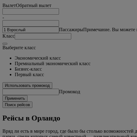
Вылет
Обратный вылет
-
Пассажиры
Примечание. Вы можете в
Класс
Выберите класс
Экономический класс
Премиальный экономический класс
Бизнес-класс
Первый класс
Использовать промокод
Промокод
Применить
Поиск рейсов
Рейсы в Орландо
Вряд ли есть в мире город, где было бы столько возможностей
парки, среди которых самый известный — развлекательный ко