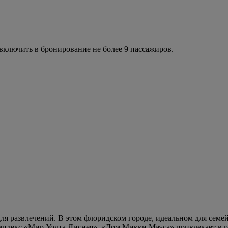
ключить в бронирование не более 9 пассажиров.
 для развлечений. В этом флоридском городе, идеальном для сем
мплекс «Мир Уолта Диснея». «Дом Микки Мауса» привлекает в г