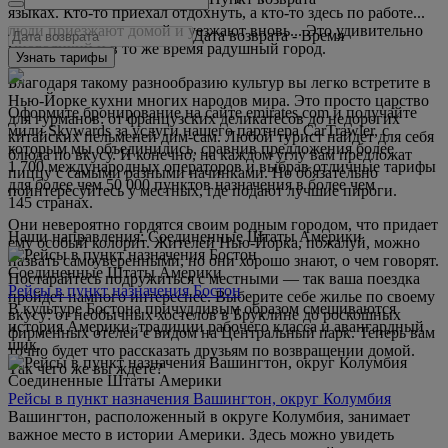
языках. Кто-то приехал отдохнуть, а кто-то здесь по работе...
люди приезжают домой и уезжают вновь... Это удивительно
Дата возврата
-
Время
многоликий и в то же время радушный город.
Узнать тарифы
Благодаря такому разнообразию культур вы легко встретите в
Нью-Йорке кухни многих народов мира. Это просто царство
Оформите бронирование на сайте emirates.com и получайте
для гурманов: от французских деликатесов до недорогих
мили Skywards за услуги нашего партнера CarTrawler, с
китайских пельменей дим-сам. Любой турист найдет для себя
которым мы объединились, сравнив предложения более
блюда по вкусу. И конечно, на каждом углу вам предложат
1 700 международных операторов и выбрав отличные тарифы
пиццу с самыми разными начинками. Но обязательно
для более чем 50 000 пунктов назначения в более чем
поинтересуйтесь у местных, где подают лучшие пироги.
145 странах.
Они невероятно гордятся своим родным городом, что придает
Наши направления: Соединенные Штаты Америки
ему особый колорит. Жителей Нью-Йорка, пожалуй, можно
назвать самоуверенными, но они хорошо знают, о чем говорят.
Соединенные Штаты Америки
Постарайтесь подружиться с местными — так ваша поездка
Рейсы в пункт назначения Бостон
пройдет намного интереснее. Выберите себе жилье по своему
В культуре Бостона причудливым образом смешиваются
вкусу: от необычных хостелов в Бруклине до роскошных
история Америки, традиции рабочего класса и авангардный
фирменных отелей с видом на Центральный парк. Теперь вам
шик.
точно будет что рассказать друзьям по возвращении домой.
Так чего же вы ждете?
Соединенные Штаты Америки
Рейсы в пункт назначения Вашингтон, округ Колумбия
Вашингтон, расположенный в округе Колумбия, занимает
важное место в истории Америки. Здесь можно увидеть