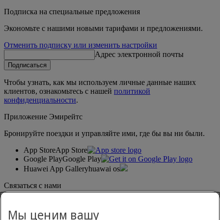
Подписка на специальные предложения
Экономьте с нашими новыми тарифами и предложениями.
Отменить подписку или изменить настройки
Адрес электронной почты
Подписаться
Чтобы узнать, как мы используем личные данные наших
клиентов, ознакомьтесь с нашей
политикой
конфиденциальности
.
Приложение Эмирейтс
Бронируйте поездки и управляйте ими, где бы вы ни были.
App Store
App Store
Google Play
Google Play
Huawei App Gallery
huawai os
Связаться с нами
Поделитесь своим мнением о путешествиях с Эмирейтс.
Мы ценим вашу