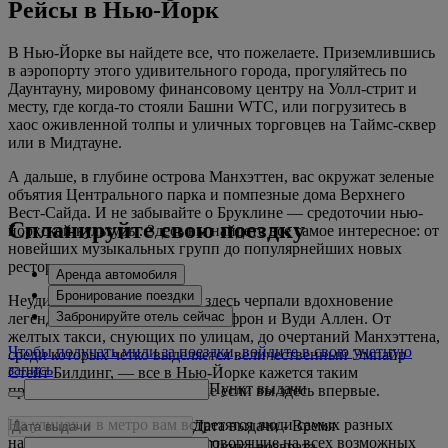
Рейсы в Нью-Йорк
В Нью-Йорке вы найдете все, что пожелаете. Приземлившись
в аэропорту этого удивительного города, прогуляйтесь по
Даунтауну, мировому финансовому центру на Уолл-стрит и
месту, где когда-то стояли Башни WTC, или погрузитесь в
хаос оживленной толпы и уличных торговцев на Таймс-cквер
или в Мидтауне.
А дальше, в глубине острова Манхэттен, вас окружат зеленые
объятия Центрального парка и помпезные дома Верхнего
Вест-Сайда. И не забывайте о Бруклине — средоточии нью-
Спланируйте свою поездку
йоркской культуры. Здесь вы найдете все самое интересное: от
новейших музыкальных групп до популярнейших новых
ресторанов.
Аренда автомобиля
Бронирование поездки
Неудивительно, что именно здесь черпали вдохновение
Забронируйте отель сейчас
легендарные режиссеры Нора Эфрон и Вуди Аллен. От
желтых такси, снующих по улицам, до очертаний Манхэттена,
Чтобы получать мили за поездки, войдите в свою учетную
среди которых четко выделяется величественный Эмпайр
запись
Стейт Билдинг, — все в Нью-Йорке кажется таким
Пункт выдачи
привычным и знакомым, даже если вы здесь впервые.
На улицах и в метро вам встретятся люди самых разных
Дата выдачи
-
Время
национальностей и культур, говорящие на всех возможных
Пункт возврата