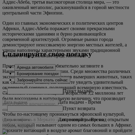
Аддис-Абеба, третья высокогорная столица мира, — это
оживленный мегаполис, раскинувшийся в горной местности
центральной части Эфиопии.
Один из главных экономических и политических центров
Африки, Аддис-Абеба поражает своими прекрасными
историческими зданиями и бурно развивающейся
современной архитектурой. Огромные рынки города
демонстрируют неиссякаемую энергию местных жителей, а
улицы наполнены характерными звуками традиционной
Спланируйте свою поездку
музыки и танцевальных представлений.
Приехав в Аддис-Абебу, обязательно загляните в
Аренда автомобиля
Национальный музей Эфиопии. Среди множества различных
Бронирование поездки
экспонатов, в том числе останков вымерших животных, таких
Забронируйте отель сейчас
как саблезубые кошки, вы сможете увидеть удивительный
окаменелый гоминид, получивший всемирную известность.
Пункт выдачи
Скелетные останки женщины возрастом 3,2 миллиона лет
были воссозданы в натуральную величину, что производит
Дата выдачи
-
Время
невероятное впечатление.
Пункт возврата
Чтобы по-настоящему проникнуться эфиопской культурой,
Дата возврата
-
Время
отправляйтесь в Меркато — огромный рынок под открытым
небом, который называют одним из самых больших в Африке.
Узнать тарифы
Вдохните витающий в воздухе аромат благовоний и пройдите