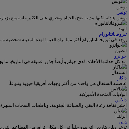
تونس
تونس
تونس هادئة لكنها مدينة تعج بالحياة وتحتوي على الكثير - استمتع بزيار
الهند
ثيروفانانثابورام
يوجد في ثيروفانانثابورام أكثر مما تراه العين؛ لهذه المدينة شخصية 
الصين
جوانزو
مع كل حداثتها الأخاذة، لدى جوانزو أيضاً جذور عميقة في التاريخ، ما ي
السنغال
داكار
عاصمة السنغال هي واحدة من أكثر وجهات أفريقيا حيوية وتنوعاً.
الولايات المتحدة الأميركية
دالاس
اختبر ثقافة رعاة البقر، والضيافة الجنوبية، وناطحات السحاب المبهر
أيرلندا
دبلن
تزخر دبلن بتاريخ رائع يبدو جلياً في كل مكان تراه، من المطاعم التي ي