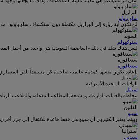
سان فرانسيسكو هي مدينة مليئة بالتناقضات، وذلك ما يجعلها وجهة سيا
البرازيل
ساو باولو
لن تكون أية زيارة إلى البرازيل مكتملة دون استكشاف ساو باولو - مد
السويد
ستوكهولم
ليس هناك شك في ذلك - العاصمة السويدية هي واحدة من أجمل المدن 
سنغافورة
سنغافورة
بإعادة تكوين نفسها كمدينة عالمية صاخبة، كن مستعداً للفن المعم
الولايات المتحدة الأميركية
سياتل
محاطة بالغابات الوارفة، ومشبعة بالمطاعم المذهلة، والملاعب الرياض
الفلبين
سيبو
وبينما يعتبر الكثيرون أن سيبو هي فقط قاعدة للانتقال إلى جزر أخرى
أستراليا
سيدني