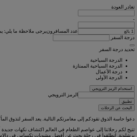
تغادر
العودة
-
عدد المسافرون
يرجى ملاحظة ما يلي: ي
درجة السفر
تحديد درجة السفر
الدرجة السياحية
الدرجة السياحية الممتازة
درجة الأعمال
الدرجة الأولى
استخدام الرمز الترويجي
الرمز الترويجي
تطبيق
البحث عن الرحلات
دعوا حاسة الذوق تقودكم إلى مغامرتكم التالية. يعد السفر لتذوق المأك
تتيح لكم رحلاتنا إلى عواصم الطعام في العالم اكتشاف نكهات جديدة أو
برشلونة. انطلقوا في رحلة بحث عن أفضل مشويات تكساس في دالاس. تذ