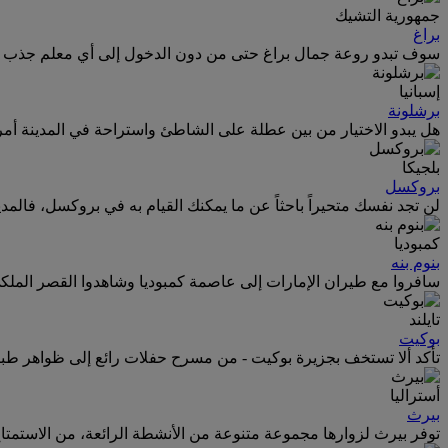
جمهورية التشيك
براغ
سوف تبدو روعة جمال براغ حتى من دون الدخول إلى أي معلم جذب - بك
إسبانيا
برشلونة
هل يبدو الاختيار من بين عطلة على الشاطئ واستراحة في المدينة أمر
بلجيكا
بروكسل
لن تجد نفسك متحيراً باحثاً عن ما يمكنك القيام به في بروكسل، فالمدي
كمبوديا
بنوم بنه
سافروا مع طيران الإمارات إلى عاصمة كمبوديا وشاهدوا القصر الملكي
تايلند
بوكيت
تأكد ألا تستخف بجزيرة بوكيت - من مسرح حفلات رائع إلى ظواهر طبي
أستراليا
بيرث
توفر بيرث لزوارها مجموعة متنوعة من الأنشطة الرائعة، من الاستمتاع بواحد من 19 شاطئا في المدينة إلى ارتشاف كوب 