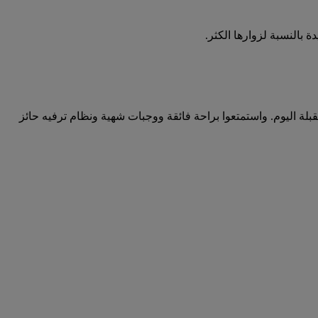
بالنسبة لزوارها الكثر.
حلتكم أو عطلتكم المقبلة اليوم. واستمتعوا براحة فائقة ووجبات شهية ونظام ترفيه حائز