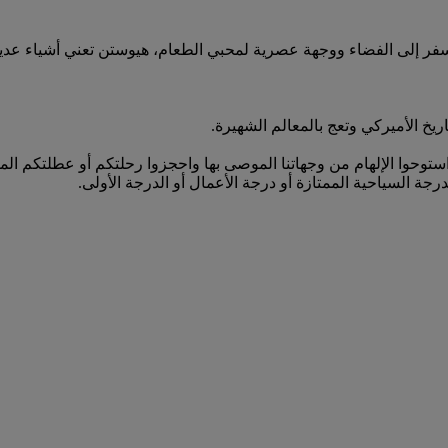
فر إلى الفضاء ووجهة عصرية لمحبي الطعام، هيوستن تعني أشياء عديدة 
خ الأميركي وتعج بالمعالم الشهيرة.
رات إلى لوس أنجلوس (LAX) وأبعد من ذلك. استوحوا الإلهام من وجهاتنا الموصى بها واحجزوا ر
رجة السياحية الممتازة أو درجة الأعمال أو الدرجة الأولى.