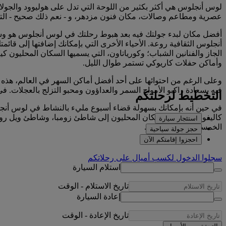
لوس أنجلوس هي أكثر بكثير من اللوحة التي تدل على هوليوود والجولات
عصرية ومطاعم وصالات، مكان فنون مزدهر، و - نعم ذلك صحيح - التشو
أفضل مكان لبدء جولتك فيه بعد هبوط رحلتك في لوس أنجلوس هو وسط
أنجلوس الثقافية روعة. الأحياء الأخرى التي بإمكانك إضافتها إلى قا
الجاز والفنانين الشباب؛ وكورياتاون، التي يسميها السكان المحليون
وأماكن حفلات كاريوكي تستمر طوال الليل.
وعلى الرغم من احتوائها على أحد أفضل أماكن السهر في العالم، هذه أ
فيه بسعادة راكبو الأمواج السمر والعداؤون ومحبو التزلج بالعجلات. 
التخطيط لرحلتكم
في حين أنه بإمكانك بسهولة قضاء أسبوع مليء بالنشاط في لوس أنج
كاليفورنيا. يذهب السكان المحليون إلى شاطئ زومبا، وشاطئ ويل روجرز 
استئجار سيارة
الخمسينيات الكلاسيكية.
حجز جولة سياحية
احجزوا إقامتكم الآن
سجلوا الدخول لكسب أميالٍ على رحلاتكم
استلام السيارة
تاريخ الاستلام
-
الوقت
إعادة السيارة
تاريخ الإعادة
-
الوقت