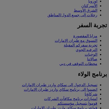
أوروبا
الأميركتان
الشرق الأوسط
رحلات إلى جميع الدول/المناطق
تجربة السفر
مزايا المقصورة
التسوق مع طيران الإمارات
تجربة سفركم المقبلة
الترفيه الجوي
الوجبات
صالاتنا
محطات التوقف في دبي
برنامج الولاء
تسجيل الدخول إلى سكاي واردز طيران الإمارات
انضموا إلى برنامج سكاي واردز طيران الإمارات
شركاؤنا
امتيازات برنامج مكافآت الشركات
قوموا بتسجيل مؤسستكم
قواعد برنامج سكاي واردز طيران الإمارات