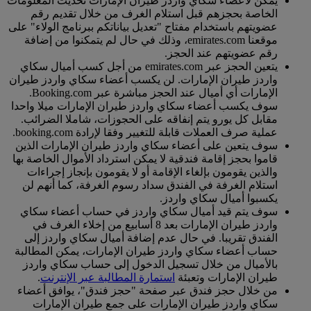
يمكن لأعضاء سكاي واردز طيران الإمارات تحديث المعلومات
الخاصة بحجزهم قبل استلام الغرف من خلال تقديم رقم
عضويتهم باستخدام مفتاح "تعديل بياناتكم ببرنامج الولاء" على
موقعنا emirates.com، وذلك في حال لم يتمكنوا من إضافة
رقم عضويتهم عند الحجز.
يتعين الحجز عبر emirates.com من أجل كسب أميال سكاي
واردز طيران الإمارات. لن يكسب أعضاء سكاي واردز طيران
الإمارات أي أميال عند الحجز مباشرة عبر Booking.com.
سوف يكسب أعضاء سكاي واردز طيران الإمارات ميلا واحدا
مقابل كل يورو يتم إنفاقه على الحجوزات، شاملا الضرائب.
عملية صرف العملات قابلة للتغيير وفقا لإرادة booking.com.
سوف يتعين على أعضاء سكاي واردز طيران الإمارات الذين
قاموا بحجز إقامة فندقية لا يمكن استرداد الأموال الخاصة بها
والذين يقومون بإلغاء الإقامة أو لا يقومون بإنجاز إجراءات
استلام الغرفة في الفندق سداد رسوم الغرفة، كما أنهم لن
يكسبوا أميال سكاي واردز.
سوف يتم قيد أميال سكاي واردز في حساب أعضاء سكاي
واردز طيران الإمارات بعد 8 أسابيع من إخلاء الغرف في
الفندق تقريبا. في حال عدم إضافة أميال سكاي واردز إلى
حساب أعضاء سكاي واردز طيران الإمارات، يمكن المطالبة
بالأميال من خلال تسجيل الدخول إلى حساب سكاي واردز
طيران الإمارات وتعبئة
استمارة المطالبة عبر الإنترنت
.
من خلال حجز فندق عبر صفحة "حجز فندق"، يوافق أعضاء
سكاي واردز طيران الإمارات على جمع طيران الإمارات