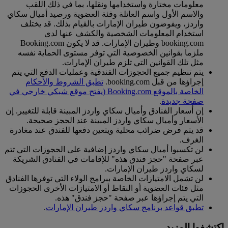
معلومات مختارة واستخدامها ونقلها، بما في ذلك اللقب
والاسم الأول واسم العائلة وفئة العضوية ورصيد أميال سكاي
واردز، ويفوضون طيران الإمارات بالقيام بذلك. قد يختلف
استخدام المعلومات الشخصية والكشف عنها لدى
booking.com وطيران الإمارات. قد لا يكون Booking.com
ملزما بقوانين الخصوصية التي توفر مستوى الحماية نفسه
مثل تلك القوانين التي تلزم طيران الإمارات.
يتم تنظيم جميع الحجوزات الفندقية وعمليات الدفع التي يتم
إجراؤها من قبل booking.com.
تطبق الشروط والأحكام
الخاصة بالموقع Booking.com
(يفتح موقع شبكي خارجي في
صفحة جديدة
.
إن أسعار الفنادق وأميال سكاي واردز المبينة قابلة للتغيير. إن
الأسعار وأميال سكاي واردز المبينة عند الحجز صحيحة.
قد يتم فرض ضرائب محلية ويتعين دفعها للفندق عند مغادرة
الغرف.
لن تكسبوا أميال سكاي واردز إضافية على الحجوزات التي تتم
عبر صفحة "حجز فندق هذه" للإقامات في الفنادق الشريكة
لسكاي واردز طيران الإمارات.
لن تشمل الامتيازات الخاصة ببرامج الولاء التي توفرها الفنادق
مثل فئات العضوية أو النقاط أو الامتيازات الأخرى الحجوزات
التي يتم إجراؤها عبر صفحة "حجز فندق" هذه.
تطبق قواعد برنامج سكاي واردز طيران الإمارات
.
اكتشفوا المزيد