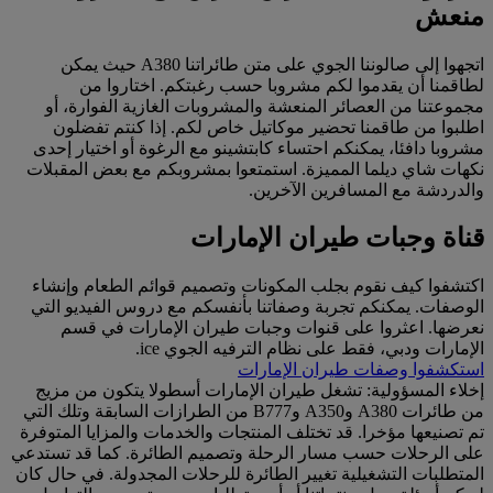
منعش
اتجهوا إلى صالوننا الجوي على متن طائراتنا A380 حيث يمكن
لطاقمنا أن يقدموا لكم مشروبا حسب رغبتكم. اختاروا من
مجموعتنا من العصائر المنعشة والمشروبات الغازية الفوارة، أو
اطلبوا من طاقمنا تحضير موكاتيل خاص لكم. إذا كنتم تفضلون
مشروبا دافئا، يمكنكم احتساء كابتشينو مع الرغوة أو اختيار إحدى
نكهات شاي ديلما المميزة. استمتعوا بمشروبكم مع بعض المقبلات
والدردشة مع المسافرين الآخرين.
قناة وجبات طيران الإمارات
اكتشفوا كيف نقوم بجلب المكونات وتصميم قوائم الطعام وإنشاء
الوصفات. يمكنكم تجربة وصفاتنا بأنفسكم مع دروس الفيديو التي
نعرضها. اعثروا على قنوات وجبات طيران الإمارات في قسم
الإمارات ودبي، فقط على نظام الترفيه الجوي ice.
استكشفوا وصفات طيران الإمارات
إخلاء المسؤولية: تشغل طيران الإمارات أسطولا يتكون من مزيج
من طائرات A380 وA350 وB777 من الطرازات السابقة وتلك التي
تم تصنيعها مؤخرا. قد تختلف المنتجات والخدمات والمزايا المتوفرة
على الرحلات حسب مسار الرحلة وتصميم الطائرة. كما قد تستدعي
المتطلبات التشغيلية تغيير الطائرة للرحلات المجدولة. في حال كان