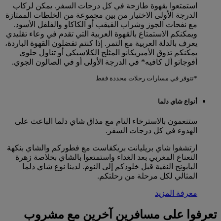
استمتعوا بقهوة طازجة في كل درجات السفر. يمكن لركاب
الدرجة الأولى الاختيار من بين مجموعة من الخلطات الممتازة
مع نفحات الجوز وشراب القيقب أو الكاكاو والفلفل الأسود.
ويمكنكم الاستمتاع بالقهوة العربية التي تقدم في وعاء تقليدي
يعرف بالدلة العربية مع التمر. إذا كنتم تفضلون القهوة الباردة،
يمكنكم تذوق الأميريكانو المثلج الكلاسيكي أو تناول حلوى
أفوجاتو أل كافيه* في الدرجة الأولى أو في الصالون الجوي.
*تتوفر في مسارات رحلات محددة فقط
أنواع شاي دلما
ستنعمون بالاسترخاء التام مع مذاق شاي دلما الباعث على
الهدوء في كل درجات السفر.
ارتشفوا شاي بريليانت بريكفاست مع فطوركم والشاي بنكهة
النعناع المغربي بعد الغداء واستمتعوا بالشاي بخلاصة زهرة
البابونج النقية قبل خلودكم إلى النوم. لدينا نوع شاي دلما
المثالي لكل مرحلة من رحلتكم.
معرفة المزيد
تعرفوا على مسافرين آخرين مع مشروب