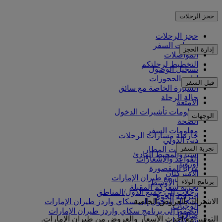
حجز الرحلات
حجز الرحلات
خدمات السفر
إدارة الحجز
المواصلات
التخطيط لرحلتكم
تسجيل الوصول
إدارة الحجوزات
قبل السفر
السيارة الخاصة مع سائق
حالة الرحلة
الأمتعة
معلومات تأشيرات الدخول
الوجهات
الصحة
معلومات السفر
خارطة مسارات الرحلات
دبي الدولي
أفريقيا
تجربة السفر
مواصلات المطار
آسيا والمحيط الهادئ
القواعد والإشعارات
أوروبا
مزايا المقصورة
الأميركتان
التسوق مع طيران الإمارات
برنامج الولاء
الشرق الأوسط
تجربة سفركم المقبلة
رحلات إلى جميع الدول/المناطق
الترفيه الجوي
الاشتراك بالعروض الخاصة
تسجيل الدخول إلى سكاي واردز طيران الإمارات
الوجبات
انضموا إلى برنامج سكاي واردز طيران الإمارات
صالاتنا
التوفير مع أحدث الأسعار والعروض من طيران الإمارات.
شركاؤنا