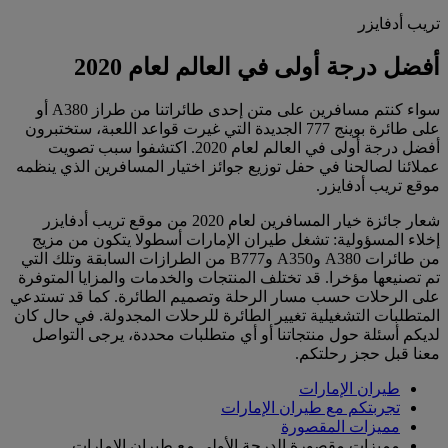
تريب أدفايزر
أفضل درجة أولى في العالم لعام 2020
سواء كنتم مسافرين على متن إحدى طائراتنا من طراز A380 أو
على طائرة بوينج 777 الجديدة التي غيرت قواعد اللعبة، ستختبرون
أفضل درجة أولى في العالم لعام 2020. اكتشفوا سبب تصويت
عملائنا لصالحنا في حفل توزيع جوائز اختيار المسافرين الذي ينظمه
موقع تريب أدفايزر.
شعار جائزة خيار المسافرين لعام 2020 من موقع تريب أدفايزر
إخلاء المسؤولية: تشغل طيران الإمارات أسطولا يتكون من مزيج
من طائرات A380 وA350 وB777 من الطرازات السابقة وتلك التي
تم تصنيعها مؤخرا. قد تختلف المنتجات والخدمات والمزايا المتوفرة
على الرحلات حسب مسار الرحلة وتصميم الطائرة. كما قد تستدعي
المتطلبات التشغيلية تغيير الطائرة للرحلات المجدولة. في حال كان
لديكم أسئلة حول منتجاتنا أو أي متطلبات محددة، يرجى التواصل
معنا قبل حجز رحلتكم.
طيران الإمارات
تجربتكم مع طيران الإمارات
مميزات المقصورة
مميزات مقصورة الدرجة الأولى مع طيران الإمارات