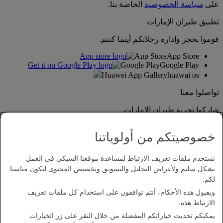
على
سياسة الخصوصية
الخاصة بنا.
تطبيق طيران الإمارات
قوموا بحجز وإدارة رحلاتكم أينما كنتم.
App Store
App Store
Google Play
Google Play
Huawei App Gallery
huawai os
تواصلوا معنا
شاركوا تجربة طيران الإمارات.
خصوصيتكم من أولوياتنا
نستخدم ملفات تعريف الارتباط لمساعدة موقعنا الشبكي في العمل
بشكل سليم ولأغراض التحليل والتسويق وتخصيص المحتوى ليكون مناسبا
لكم.
وبقبول هذه الأحكام، أنتم توافقون على استخدام كل ملفات تعريف
بيان إمكانية الدخول
الارتباط هذه.
اتصل بنا
يمكنكم تحديث خياراتكم المفضلة من خلال النقر على زر الخيارات
سياسة الخصوصية