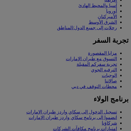
آسيا والمحيط الهادئ
أوروبا
الأميركتان
الشرق الأوسط
رحلات إلى جميع الدول/المناطق
تجربة السفر
مزايا المقصورة
التسوق مع طيران الإمارات
تجربة سفركم المقبلة
الترفيه الجوي
الوجبات
صالاتنا
محطات التوقف في دبي
برنامج الولاء
تسجيل الدخول إلى سكاي واردز طيران الإمارات
انضموا إلى برنامج سكاي واردز طيران الإمارات
شركاؤنا
امتيازات برنامج مكافآت الشركات