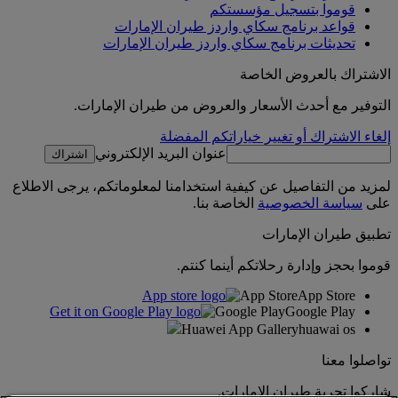
قوموا بتسجيل مؤسستكم
قواعد برنامج سكاي واردز طيران الإمارات
تحديثات برنامج سكاي واردز طيران الإمارات
الاشتراك بالعروض الخاصة
التوفير مع أحدث الأسعار والعروض من طيران الإمارات.
إلغاء الاشتراك أو تغيير خياراتكم المفضلة
عنوان البريد الإلكتروني
اشتراك
لمزيد من التفاصيل عن كيفية استخدامنا لمعلوماتكم، يرجى الاطلاع
على
سياسة الخصوصية
الخاصة بنا.
تطبيق طيران الإمارات
قوموا بحجز وإدارة رحلاتكم أينما كنتم.
App Store
App Store
Google Play
Google Play
Huawei App Gallery
huawai os
تواصلوا معنا
شاركوا تجربة طيران الإمارات.