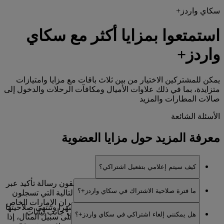
سكاي واردز+
استمتعوا بمزايا أكثر مع سكاي
واردز+
يمكن للمشتركين الاختيار من بين ثلاث باقات مع مزايا وامتيازات
متزايدة، بما في ذلك علاوات الأميال ومكافآت الرحلات والدخول إلى
صالات المطارات والمزيد
الأسئلة الشائعة
معرفة المزيد حول مزايا العضوية
كيف سيتم إعلامي بتفعيل اشتراكي؟
بمجرد دفع رسم الاشتراك السنوي، ستتلقون رسالة تأكيد عبر
ما فترة صلاحية الاشتراك في سكاي واردز+؟
البريد الإلكتروني مع إيصال. وفي المرة التالية التي تسجلون
فيها دخولكم إلى حساب سكاي واردز طيران الإمارات الخاص
تصلح اشتراكات سكاي واردز+ لمدة 12 شهرا وتنتهي صلاحيتها
بكم، سيتم عرض عبارة سكاي واردز+ إلى جانب بيانات
هل يمكنني إلغاء اشتراكي في سكاي واردز+؟
في اليوم الأخير من الشهر الثاني عشر. على سبيل المثال، إذا
عضويتكم الأخرى.