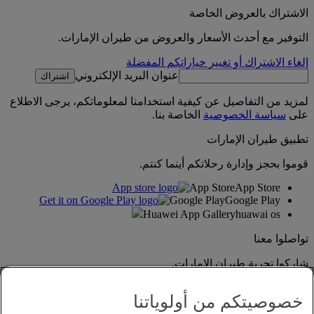
الاشتراك بالعروض الخاصة
التوفير مع أحدث الأسعار والعروض من طيران الإمارات.
إلغاء الاشتراك أو تغيير خياراتكم المفضلة
عنوان البريد الإلكتروني
اشتراك
لمزيد من التفاصيل عن كيفية استخدامنا لمعلوماتكم، يرجى الاطلاع
على
سياسة الخصوصية
الخاصة بنا.
تطبيق طيران الإمارات
قوموا بحجز وإدارة رحلاتكم أينما كنتم.
App Store
App Store
Google Play
Google Play
Huawei App Gallery
huawai os
تواصلوا معنا
شاركوا تجربة طيران الإمارات.
خصوصيتكم من أولوياتنا