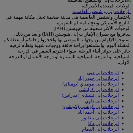
الولايات المتحدة الأميركية
الرحلات إلى واشنطن العاصمة
باختصار، واشنطن العاصمة هي مدينة ضخمة تحتل مكانة مهمة في
التاريخ الأميركي وتعج بالمعالم الشهيرة.
الوجهات الأكثر شعبية من هيوستن (IAH)
سافروا مع طيران الإمارات إلى هيوستن (IAH) وأبعد من ذلك.
استوحوا الإلهام من وجهاتنا الموصى بها واحجزوا رحلتكم أو عطلتكم
المقبلة اليوم. واستمتعوا براحة فائقة ووجبات شهية ونظام ترفيه
حائز على جوائز أثناء الرحلة، سواء اخترتم السفر في الدرجة
السياحية أو الدرجة السياحية الممتازة أو درجة الأعمال أو الدرجة
الأولى.
الرحلات إلى دبي
الرحلات إلى حيدر أباد
الرحلات إلى مومباي (بومباي)
الرحلات إلى كراتشي
الرحلات إلى تشيناي (مدراس)
الرحلات إلى دلهي
الرحلات إلى كوتشي (كوتشن)
الرحلات إلى أحمد أباد
الرحلات إلى بنغالور
الرحلات إلى دكا
الرحلات إلى الدمام