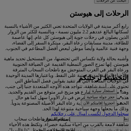
البحث عن الرحلات
الرحلات إلى هيوستن
رابع أكبر مدينة في الولايات المتحدة تعني الكثير من الأشياء بالنسبة
لسكانها البالغ عددهم 2.2 مليون نسمة - وبالنسبة للكثر من الزوار
الذين يصلون في رحلات جوية إلى هيوستن كل عام. إنها عاصمة
للطاقة، مدينة مسابقات رعاة البقر، مبتكرة السفر إلى الفضاء،
وجهة فنية عالمية وأيضاً موطن لبعض أفضل المطاعم في الجنوب.
وأشبه بحالة ولاية تكساس التي تحتضنها، من المستحيل تحديد ماهية
هيوستن. إنها تمزج الصور النمطية القديمة عن الضيافة الجنوبية
ورعاة البقر في الغرب المتوحش مع ناطحات السحاب المترفة
والأحياء المالية لمدينة مبنية على النفط. وباعتبارها المدينة الوحيدة
التخطيط لرحلتكم
في الولايات المتحدة التي لم تتقيد بقوانين فصل المناطق التي
تحتوي على أبنية شاهقة، تتواجد هذه الأوجه المتعددة جنباً إلى جنب،
استئجار سيارة
وهذا ما يعني أن كل شارع هو مزيج غير متوقع من القديم والجديد.
حجز جولة سياحية
هذه مدينة حيث حضور عرض في دار الأوبرا سهل كما هو حال
الحصول على زوج من أحذية رعاة البقر الأصيلة المصنوعة يدوياً.
احجزوا إقامتكم الآن
وذلك ما يجعلها وجهة سياحية متنوعة لهذا الحد.
سجلوا الدخول لكسب أميالٍ على رحلاتكم
تظهر في أفق هيوستن 3 مناطق منفصلة تعج بناطحات سحاب
استلام السيارة
شاهقة لامعة بالقرب من أحياء سكنية خضراء. وتكتظ هذه الأحياء
تاريخ الاستلام
-
الوقت
بمتاحف مشهورة عالمياً، ومناطق تسوق عصرية مثل "ذا غاليريا"،