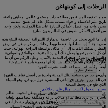
الرحلات إلى كوبنهاغن
مع ما تحتويه المدينة من مطاعم ذات مستوى عالمي، مقاهي رائعة،
تاريخ مثير للاهتمام وأجواء متمدنة بشكل عام، لم تصبح المدينة
مجرد واحد من أفضل الأماكن للزيارة على هذا الكوكب، ولكن واحد
من أفضل الأماكن للعيش في العالم بدون منازع.
إذن ما الذي يجعل من عاصمة الدنمارك الليبرالية الصديقة للبيئة هذه
مغرية جداً؟ إنها بساطتها. عندما تهبط رحلتك إلى كوبنهاغن في أرض
المطار، يمكنك الذهاب إلى أي مكان بواسطة الدراجة الهوائية، حيث
أن كل شخص تقريبا يفعل ذلك لزيارة المتنزهات والقلاع والموانىء
والشواطىء. سوف تشعرك المدينة بالأمان، وعلى الرغم من أن ما
التخطيط لرحلتكم
يقارب المليون شخص يعيش هنا، إلا أنها مفعمة بأجواء الاسترخاء
أيضاً، وكأنها في استراحة دائمة لشرب القهوة.
استئجار سيارة
وأي قهوة. في الواقع، تمتلك المدينة واحدة من أفضل ثقافات القهوة
حجز جولة سياحية
في العالم. قم بتجربة المقاهي المنتشرة حول نايهافن، وهو الميناء
احجزوا إقامتكم الآن
الذي يقع في وسط المدينة.
سجلوا الدخول لكسب أميالٍ على رحلاتكم
خرجت التصاميم الاسكندنافية الحديثة من كوبنهاغن لتجوب العالم
استلام السيارة
بأسره - لن ترى مطاعم أو صالات براقة ومتكلفة بتصاميمها للغاية
هنا. بدلاً من ذلك، يبدو الالتزام بالأشياء العضوية والطبيعية جلياً، في
تاريخ الاستلام
-
الوقت
المأكولات وفي الأثاث في آن واحد. يُحدث تعبير المطبخ الشمالي
إعادة السيارة