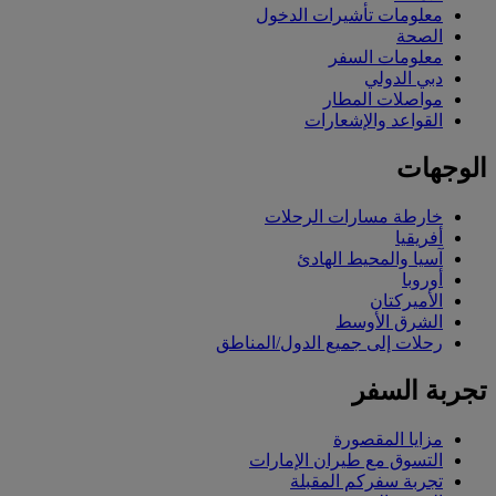
معلومات تأشيرات الدخول
الصحة
معلومات السفر
دبي الدولي
مواصلات المطار
القواعد والإشعارات
الوجهات
خارطة مسارات الرحلات
أفريقيا
آسيا والمحيط الهادئ
أوروبا
الأميركتان
الشرق الأوسط
رحلات إلى جميع الدول/المناطق
تجربة السفر
مزايا المقصورة
التسوق مع طيران الإمارات
تجربة سفركم المقبلة