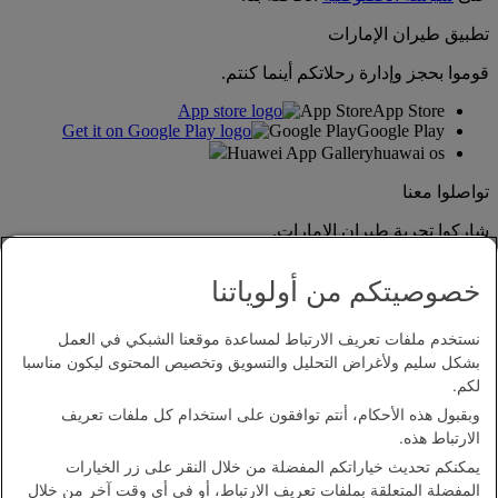
تطبيق طيران الإمارات
قوموا بحجز وإدارة رحلاتكم أينما كنتم.
App Store
App Store
Google Play
Google Play
Huawei App Gallery
huawai os
تواصلوا معنا
شاركوا تجربة طيران الإمارات.
خصوصيتكم من أولوياتنا
نستخدم ملفات تعريف الارتباط لمساعدة موقعنا الشبكي في العمل
بشكل سليم ولأغراض التحليل والتسويق وتخصيص المحتوى ليكون مناسبا
لكم.
وبقبول هذه الأحكام، أنتم توافقون على استخدام كل ملفات تعريف
بيان إمكانية الدخول
الارتباط هذه.
اتصل بنا
يمكنكم تحديث خياراتكم المفضلة من خلال النقر على زر الخيارات
سياسة الخصوصية
المفضلة المتعلقة بملفات تعريف الارتباط، أو في أي وقت آخر من خلال
الشروط والأحكام