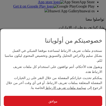
App Store
App Store
Google Play
Google Play
Huawei App Gallery
huawai os
تواصلوا معنا
شاركوا تجربة طيران الإمارات.
خصوصيتكم من أولوياتنا
نستخدم ملفات تعريف الارتباط لمساعدة موقعنا الشبكي في العمل
بشكل سليم ولأغراض التحليل والتسويق وتخصيص المحتوى ليكون مناسبا
لكم.
وبقبول هذه الأحكام، أنتم توافقون على استخدام كل ملفات تعريف
بيان إمكانية الدخول
الارتباط هذه.
اتصل بنا
يمكنكم تحديث خياراتكم المفضلة من خلال النقر على زر الخيارات
سياسة الخصوصية
المفضلة المتعلقة بملفات تعريف الارتباط، أو في أي وقت آخر من خلال
الشروط والأحكام
الرجوع إلى
سياسة ملفات تعريف الارتباط
الخاصة بنا.
سياسة ملفات تعريف الارتباط
الأمن الإلكتروني
بيان الشفافية بموجب قانون مكافحة العبودية الحديثة
موافق
خريطة الموقع