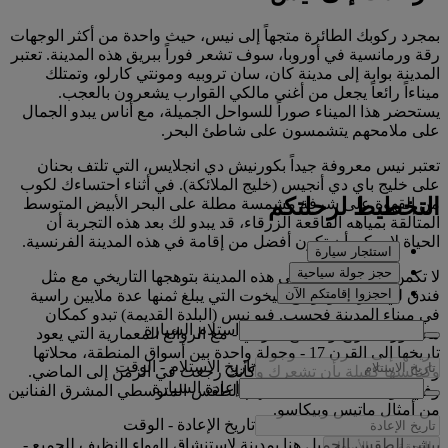
بمجرد ركوبك الطائرة متجهاً إلى نيس، حيث واحدة من أكثر الوجهات
رقة ورمانسية في أوروبا، سوف تشعر فوراً ببريق هذه المدينة. تعتبر
المدينة بوابة إلى مدينة كان، سان تروبيه ومونتي كارلو، وتمتلك
ميناءاً رائعاً يجعل من أغنى مالكي القوارب يشعرون بالعجب.
يستحضر هذا الميناء صوراً للسواحل الجميلة، مع أناس يبدو الجمال
على ملامحهم يتشمسون على شاطئ البحر.
تعتبر نيس معروفة جيداً بكورنيش دي انجلايس، التي تلتف بحنان
على خليج باي دي أنجيس (خليج الملائكة). في أثناء احتساءك لكوب
التخطيط لرحلتكم
من القهوة على شرفة مشمسة مطلة على البحر الأبيض المتوسط
المتألقة بمياهه الفاقعة الزرقاء، قد يبدو لك بعد هذه التجربة أن
الحياة لا يمكن أن تكون أفضل من إقامة في هذه المدينة الفرنسية.
استئجار سيارة
حجز جولة سياحية
لا تكمن روعة المشهد في هذه المدينة بتوهجها التاريخي مع مثل
احجزوا إقامتكم الآن
فندق لي نجرسكو أو مع اليخوت التي يبلغ ثمنها عدة ملايين راسية
في ميناء المدينة فحسب. فيو نيس (البلدة القديمة) تبدو كمكان
استلام السيارة
محشور بالتاريخ والطابع التراثي - مع الروائع المعمارية التي يعود
تاريخها إلى القرن 17 - وجولة واحدة بين أسواق المنطقة، محلاتها
تاريخ الاستلام
-
الوقت
وكنائسها كفيلة بأن تشعرك وكأنك رجعت في الزمن إلى الماضي.
إعادة السيارة
وفي الوقت نفسه، لطالما ألهم الطقس المتوسطي المشرق الفنانين
من أمثال ماتيس وبيكاسو.
تاريخ الإعادة
-
الوقت
يبشر الطقس الجميل هنا بمدينة لاستنشاق للهواء النظيف للجميع -
التحقق من الأسعار