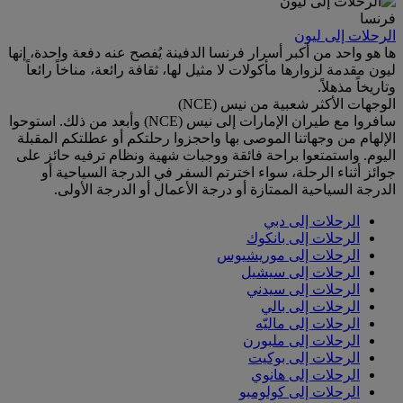
فرنسا
الرحلات إلى ليون
ها هو واحد من أكبر أسرار فرنسا الدفينة يُفصح عنه دفعة واحدة، إنها
ليون مقدمة لزوارها مأكولات لا مثيل لها، ثقافة رائعة، مناخاً رائعاً
وتاريخاً مذهلاً.
الوجهات الأكثر شعبية من نيس (NCE)
سافروا مع طيران الإمارات إلى نيس (NCE) وأبعد من ذلك. استوحوا
الإلهام من وجهاتنا الموصى بها واحجزوا رحلتكم أو عطلتكم المقبلة
اليوم. واستمتعوا براحة فائقة ووجبات شهية ونظام ترفيه حائز على
جوائز أثناء الرحلة، سواء اخترتم السفر في الدرجة السياحية أو
الدرجة السياحية الممتازة أو درجة الأعمال أو الدرجة الأولى.
الرحلات إلى دبي
الرحلات إلى بانكوك
الرحلات إلى موريشيوس
الرحلات إلى سيشيل
الرحلات إلى سيدني
الرحلات إلى بالي
الرحلات إلى ماليّه
الرحلات إلى ملبورن
الرحلات إلى بوكيت
الرحلات إلى هانوي
الرحلات إلى كولومبو