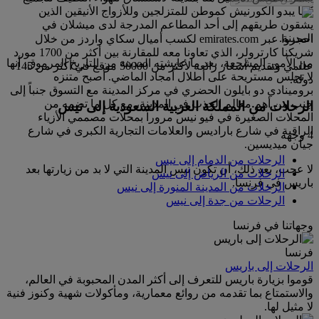
كما يبدو الكورنيش كموطن للمتزلجين وللأزواج الأنيقين الذين
يشقون طريقهم إلى أحد المطاعم المدرجة لدى ميشلان في
المدينة.
احجزوا عبر emirates.com لكسب أميال سكاي واردز من خلال
شريكنا كارترولر، الذي تعاونا معه للمقارنة بين أكثر من 1700 مورد
من الأمور المشجعة، بعد ما عايشته المدينة من التاريخ المرموق، أنها
عالمي وتقديم أسعار رائعة لأكثر من 50000 موقع في أكثر من 145
لا تجلس مستريحة على أطلال أمجاد الماضي. أصبح متنزه
دولة.
برومينادي دو بايلون الحضري في مركز المدينة مع التسوق جنباً إلى
جنب من أهم معالم الجذب في المدينة، مع كل ما تضمه من
الرحلات من المملكة العربية السعودية إلى نيس
المحلات الصغيرة في فيو نيس مروراً بمحلات مصممي الأزياء
الراقية في شارع باراديس والعلامات التجارية الكبرى في شارع
4 وجهة
جيان ميديسين.
الرحلات من الدمام إلى نيس
لا عجب، بعد ذلك، أن تكون نيس المدينة التي لا بد من زيارتها بعد
الرحلات من الرياض إلى نيس
باريس في فرنسا.
الرحلات من المدينة المنورة إلى نيس
الرحلات من جدة إلى نيس
وجهاتنا في فرنسا
فرنسا
الرحلات إلى باريس
قوموا بزيارة باريس للتعرف إلى أكثر المدن المحبوبة في العالم،
والاستمتاع بما تقدمه من روائع معمارية، ومأكولات شهية وكنوز فنية
لا مثيل لها.