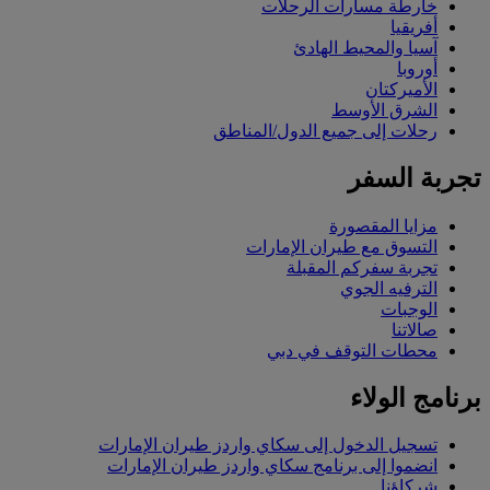
خارطة مسارات الرحلات
أفريقيا
آسيا والمحيط الهادئ
أوروبا
الأميركتان
الشرق الأوسط
رحلات إلى جميع الدول/المناطق
تجربة السفر
مزايا المقصورة
التسوق مع طيران الإمارات
تجربة سفركم المقبلة
الترفيه الجوي
الوجبات
صالاتنا
محطات التوقف في دبي
برنامج الولاء
تسجيل الدخول إلى سكاي واردز طيران الإمارات
انضموا إلى برنامج سكاي واردز طيران الإمارات
شركاؤنا