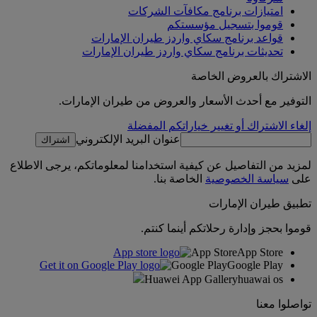
امتيازات برنامج مكافآت الشركات
قوموا بتسجيل مؤسستكم
قواعد برنامج سكاي واردز طيران الإمارات
تحديثات برنامج سكاي واردز طيران الإمارات
الاشتراك بالعروض الخاصة
التوفير مع أحدث الأسعار والعروض من طيران الإمارات.
إلغاء الاشتراك أو تغيير خياراتكم المفضلة
عنوان البريد الإلكتروني
اشتراك
لمزيد من التفاصيل عن كيفية استخدامنا لمعلوماتكم، يرجى الاطلاع
على
سياسة الخصوصية
الخاصة بنا.
تطبيق طيران الإمارات
قوموا بحجز وإدارة رحلاتكم أينما كنتم.
App Store
App Store
Google Play
Google Play
Huawei App Gallery
huawai os
تواصلوا معنا