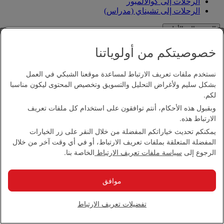
الرحلات إلى كوالالمبور
الرحلات إلى تشيناي (مدراس)
الرجوع إلى الأعلى
خصوصيتكم من أولوياتنا
معلومات عنا
معلومات عنا
نستخدم ملفات تعريف الارتباط لمساعدة موقعنا الشبكي في العمل
الوظائف
الوظائف Opens an external link in a new tab
بشكل سليم ولأغراض التحليل والتسويق وتخصيص المحتوى ليكون مناسبا
مركز الإعلام
مركز الإعلام Opens an external link in a new
لكم.
tab
وبقبول هذه الأحكام، أنتم توافقون على استخدام كل ملفات تعريف
كوكبنا
الارتباط هذه.
طاقم عملنا
مجتمعاتنا المحلية
يمكنكم تحديث خياراتكم المفضلة من خلال النقر على زر الخيارات
المفضلة المتعلقة بملفات تعريف الارتباط، أو في أي وقت آخر من خلال
الرجوع إلى
سياسة ملفات تعريف الارتباط
الخاصة بنا.
المساعدة
المساعدة والاتصال
موافق
تحديثات حول السفر
المساعدة الخاصة
الأسئلة الشائعة
تفضيلات تعريف الارتباط
حجز الرحلات