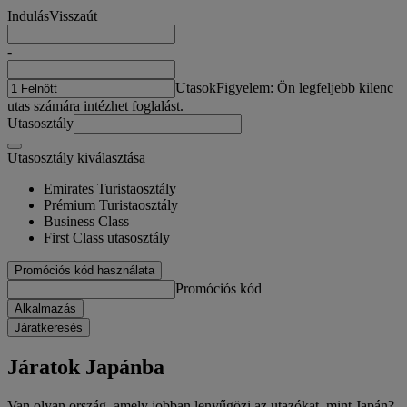
Indulás
Visszaút
-
Utasok
Figyelem: Ön legfeljebb kilenc
utas számára intézhet foglalást.
Utasosztály
Utasosztály kiválasztása
Emirates Turistaosztály
Prémium Turistaosztály
Business Class
First Class utasosztály
Promóciós kód használata
Promóciós kód
Alkalmazás
Járatkeresés
Járatok Japánba
Van olyan ország, amely jobban lenyűgözi az utazókat, mint Japán?