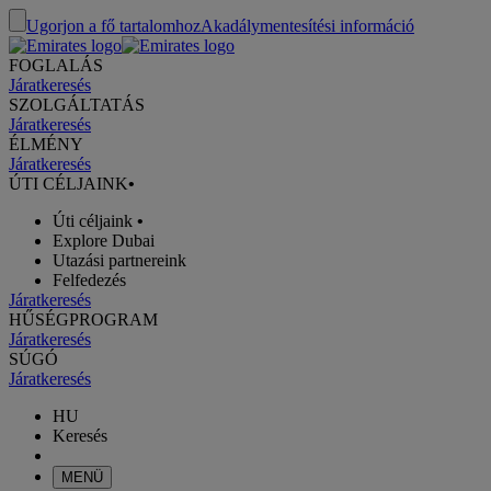
Ugorjon a fő tartalomhoz
Akadálymentesítési információ
FOGLALÁS
Járatkeresés
SZOLGÁLTATÁS
Járatkeresés
ÉLMÉNY
Járatkeresés
ÚTI CÉLJAINK
•
Úti céljaink
•
Explore Dubai
Utazási partnereink
Felfedezés
Járatkeresés
HŰSÉGPROGRAM
Járatkeresés
SÚGÓ
Járatkeresés
HU
Keresés
MENÜ