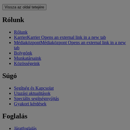
Vissza az oldal tetejére
Rólunk
Rólunk
Karrier
Karrier Opens an external link in a new tab
Médiaközpont
Médiaközpont Opens an external link in a new
tab
Bolygónk
Munkatársaink
Közösségeink
Súgó
Segítség és Kapcsolat
Utazási aktualitások
Speciális segítségnyújtás
Gyakori kérdések
Foglalás
Járatfoglalás