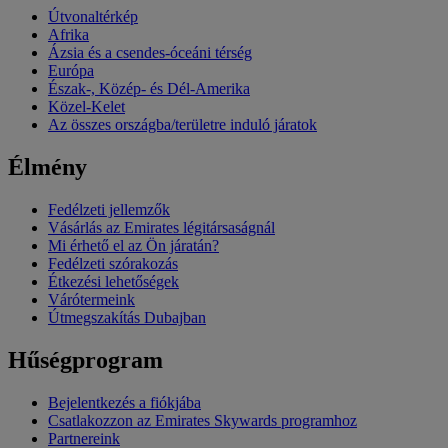
Útvonaltérkép
Afrika
Ázsia és a csendes-óceáni térség
Európa
Észak-, Közép- és Dél-Amerika
Közel-Kelet
Az összes országba/területre induló járatok
Élmény
Fedélzeti jellemzők
Vásárlás az Emirates légitársaságnál
Mi érhető el az Ön járatán?
Fedélzeti szórakozás
Étkezési lehetőségek
Várótermeink
Útmegszakítás Dubajban
Hűségprogram
Bejelentkezés a fiókjába
Csatlakozzon az Emirates Skywards programhoz
Partnereink