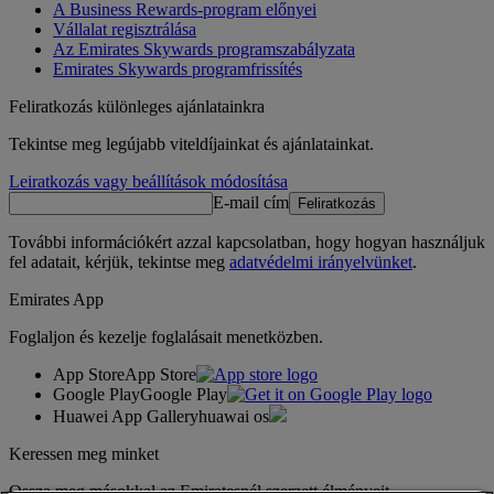
A Business Rewards-program előnyei
Vállalat regisztrálása
Az Emirates Skywards programszabályzata
Emirates Skywards programfrissítés
Feliratkozás különleges ajánlatainkra
Tekintse meg legújabb viteldíjainkat és ajánlatainkat.
Leiratkozás vagy beállítások módosítása
E-mail cím
Feliratkozás
További információkért azzal kapcsolatban, hogy hogyan használjuk
fel adatait, kérjük, tekintse meg
adatvédelmi irányelvünket
.
Emirates App
Foglaljon és kezelje foglalásait menetközben.
App Store
App Store
Google Play
Google Play
Huawei App Gallery
huawai os
Keressen meg minket
Ossza meg másokkal az Emiratesnél szerzett élményeit.