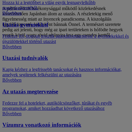
Hozza ki a legtöbbet a világ egyik legnagylelkűbb
poggyászkeretéből.
A példa nélküli hatékonysággal működő közlekedésnek
Bővebben
köszönhetően Japánban álom az utazás. A részletekig menő
figyelmesség miatt az ínyencek paradicsoma. A kiszolgálás
Utazás gyermekkel
ügyfélközpontú, királyként bánnak Önnel. A természet szeretete
pedig azt jelenti, hogy még az ipari területeken is hófödte hegyek
veszik körül, vagy rövid sétányira lesz egy csendes kerttől.
Fedezze fel, hogyan tesszük aggodalommentessé a gyermekekkel és
újszülöttekkel történő utazást
Bővebben
Utazási tudnivalók
Kapja kézhez a legfrissebb tanácsokat és hasznos információkat,
amelyek segítenek felkészülni az utazására
Bővebben
Az utazás megtervezése
Fedezze fel a hoteleket, autókölcsönzőket, túrákat és egyéb
programokat, amiket hozzáadhat következő utazásához
Bővebben
Vízumra vonatkozó információk