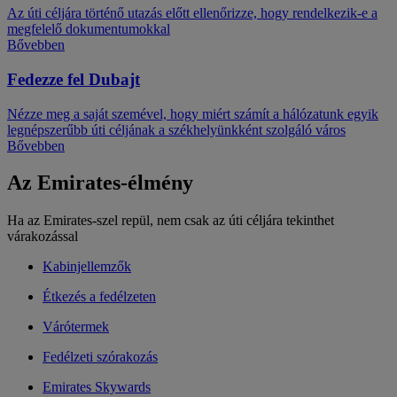
Az úti céljára történő utazás előtt ellenőrizze, hogy rendelkezik-e a
megfelelő dokumentumokkal
Bővebben
Fedezze fel Dubajt
Nézze meg a saját szemével, hogy miért számít a hálózatunk egyik
legnépszerűbb úti céljának a székhelyünkként szolgáló város
Bővebben
Az Emirates-élmény
Ha az Emirates-szel repül, nem csak az úti céljára tekinthet
várakozással
Kabinjellemzők
Étkezés a fedélzeten
Várótermek
Fedélzeti szórakozás
Emirates Skywards