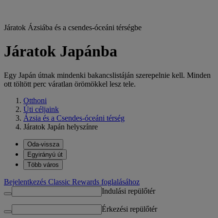
Járatok Ázsiába és a csendes-óceáni térségbe
Járatok Japánba
Egy Japán útnak mindenki bakancslistáján szerepelnie kell. Minden
ott töltött perc váratlan örömökkel lesz tele.
Otthoni
Úti céljaink
Ázsia és a Csendes-óceáni térség
Járatok Japán helyszínre
Oda-vissza
Egyirányú út
Több város
Bejelentkezés Classic Rewards foglalásához
Indulási repülőtér
Érkezési repülőtér