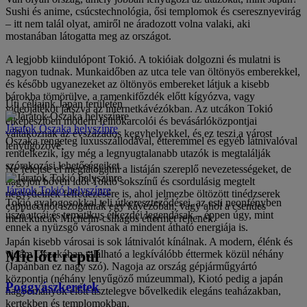
Sushi és anime, csúcstechnológia, ősi templomok és cseresznyevirág
– itt nem talál olyat, amiről ne áradozott volna valaki, aki
mostanában látogatta meg az országot.
A legjobb kiindulópont Tokió. A tokióiak dolgozni és mulatni is
nagyon tudnak. Munkaidőben az utca tele van öltönyös emberekkel,
és később ugyanezeket az öltönyös embereket látjuk a kisebb
bárokba tömörülve, a ramenkifőzdék előtt kígyózva, vagy
Úti céljaink Japán területén
videojátékot játszva az internetkávézókban. Az utcákon Tokió
elképesztően modern felhőkarcolói és bevásárlóközpontjai
Járatok Oszaka helyszínre
váltakoznak az évszázados kegyhelyekkel, és ez teszi a várost
Oszaka rengeteg luxusszállodával, étteremmel és egyéb látnivalóval
lenyűgözővé.
rendelkezik, így még a legnyugtalanabb utazók is megtalálják
szórakozási lehetőségeiket.
Ne felejtse el meglátogatni a listáján szereplő nevezetességeket, de
hagyjon bőven időt Tokió sokszínű és csordulásig megtelt
Járatok Tokió helyszínre
negyedeinek felfedezésére is, ahol jelmezbe öltözött tinédzserek
Tokió gyalogosokkal teli útkereszteződései, az esti neonfényben
cappuccinót iszogatnak egy kávézóban, vagy ahol a csendes
úszó utcái és tematikus étkezdéi legendásak – éppen úgy, mint
mellékutcák Michelin-csillagos éttermet rejtenek.
ennek a nyüzsgő városnak a mindent átható energiája is.
Japán kisebb városai is sok látnivalót kínálnak. A modern, élénk és
Mielőtt repül
vidám Oszakában található a legkíválóbb éttermek közül néhány
(Japánban ez nagy szó). Nagoja az ország gépjárműgyártó
központja (néhány lenyűgöző múzeummal), Kiotó pedig a japán
Poggyászkeretek
hagyományok előtt tisztelegve bővelkedik elegáns teaházakban,
kertekben és templomokban.