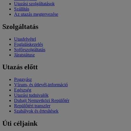
Utazási szolgáltatások
Szállítás
Az utazás megtervezése
Szolgáltatás
Utasfelvétel
Foglaláskezelés
Sofőrszolgáltatás
Járatstátusz
Utazás előtt
Poggyász
Vízum- és útlevél-információ
Egészség
Utazási tudnivalók
Dubaji Nemzetközi Repülőtér
Repülőtéri transzfer
Szabályok és értesítések
Úti céljaink