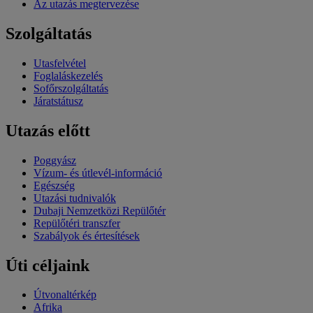
Az utazás megtervezése
Szolgáltatás
Utasfelvétel
Foglaláskezelés
Sofőrszolgáltatás
Járatstátusz
Utazás előtt
Poggyász
Vízum- és útlevél-információ
Egészség
Utazási tudnivalók
Dubaji Nemzetközi Repülőtér
Repülőtéri transzfer
Szabályok és értesítések
Úti céljaink
Útvonaltérkép
Afrika