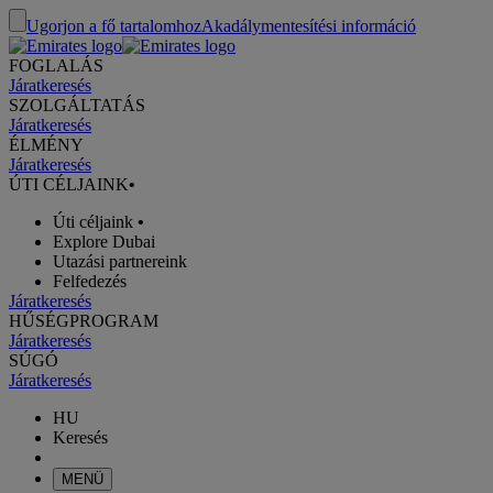
Ugorjon a fő tartalomhoz
Akadálymentesítési információ
FOGLALÁS
Járatkeresés
SZOLGÁLTATÁS
Járatkeresés
ÉLMÉNY
Járatkeresés
ÚTI CÉLJAINK
•
Úti céljaink
•
Explore Dubai
Utazási partnereink
Felfedezés
Járatkeresés
HŰSÉGPROGRAM
Járatkeresés
SÚGÓ
Járatkeresés
HU
Keresés
MENÜ