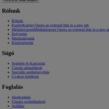
Vissza az oldal tetejére
Rólunk
Rólunk
Karrier
Karrier Opens an external link in a new tab
Médiaközpont
Médiaközpont Opens an external link in a new t
Bolygónk
Munkatársaink
Közösségeink
Súgó
Segítség és Kapcsolat
Utazási aktualitások
Speciális segítségnyújtás
Gyakori kérdések
Foglalás
Járatfoglalás
Utazási szolgáltatások
Szállítás