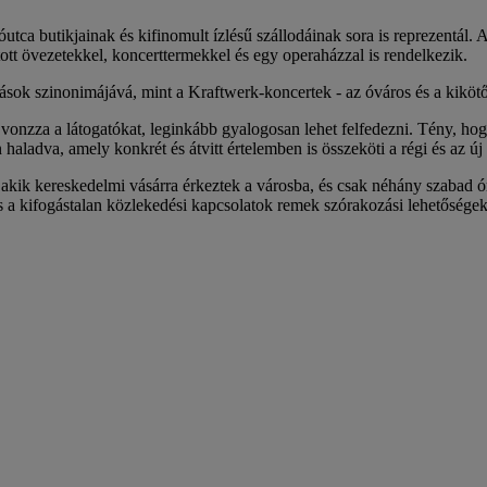
utca butikjainak és kifinomult ízlésű szállodáinak sora is reprezentál
tt övezetekkel, koncerttermekkel és egy operaházzal is rendelkezik.
dások szinonimájává, mint a Kraftwerk-koncertek - az óváros és a kikötő 
 vonzza a látogatókat, leginkább gyalogosan lehet felfedezni. Tény, ho
dva, amely konkrét és átvitt értelemben is összeköti a régi és az új 
 akik kereskedelmi vásárra érkeztek a városba, és csak néhány szabad 
 a kifogástalan közlekedési kapcsolatok remek szórakozási lehetőségekke