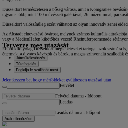
Düsseldorf természetesen a bőség városa, amit a Königsallee bevásárló
ugyanis több, mint 100 művészeti galériával, 26 múzeummal, parkosíto
Düsseldorf valószínűleg ezért válhatott az olyan innovatív zenei előa
Az Altstadt elnevezésű óvárost, melynek számos kulturális attrakciója
vagy a MedienHafen kikötőhöz vezető Rheinuferpromenade sétányon hala
Tervezze meg utazását
Ebből kifolyólag Düsseldorf meglepetéseket tartogat azok számára is,
éttermek, a divatos kávézók és bárok, a magas színvonalú szállodák és
Járműkölcsönzés
Túrafoglalás
Foglalja le szállását most
Jelentkezzen be, hogy mérföldeket gyűjthessen utazásai után
Felvétel
Felvétel dátuma
-
Időpont
Leadás
Leadás dátuma
-
Időpont
Árak ellenőrzése