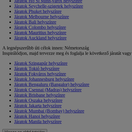
Járatok Ho Si Minh-város helyszínre
Járatok Seychelle-szigetek helyszínre
Járatok Phuket helyszínre
Járatok Melbourne helyszínre
Járatok Bali helyszínre
Járatok Colombo helyszínre
Járatok Mauritius helyszínre
Járatok Auckland helyszínre
A legnépszerűbb úti célok innen: Németország
Inspirálódjon, majd tervezze meg és foglalja le következő járatát vagy
Járatok Szingapúr helyszínre
Járatok Tokió helyszínre
Járatok Fokváros helyszínre
Járatok Johannesburg helyszínre
Járatok Bengaluru (Bangalor) helyszínre
Járatok Csennai (Madras) helyszínre
Járatok Brisbane helyszínre
Járatok Oszaka helyszínre
Járatok Jakarta helyszínre
Járatok Mumbai (Bombay) helyszínre
Járatok Hanoi helyszínre
Járatok Manila helyszínre