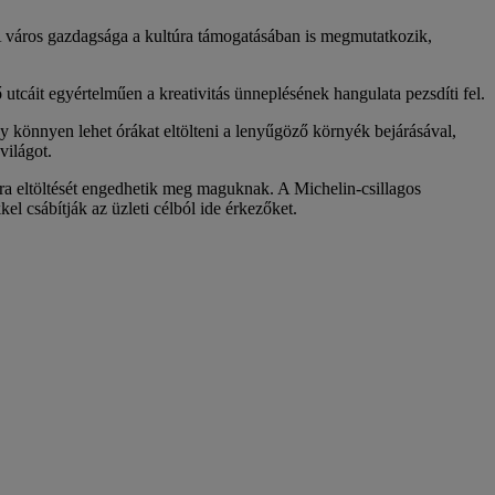
. A város gazdagsága a kultúra támogatásában is megmutatkozik,
utcáit egyértelműen a kreativitás ünneplésének hangulata pezsdíti fel.
gy könnyen lehet órákat eltölteni a lenyűgöző környék bejárásával,
világot.
óra eltöltését engedhetik meg maguknak. A Michelin-csillagos
l csábítják az üzleti célból ide érkezőket.