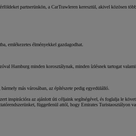
Mérföldeket partnerünkön, a CarTrawleren keresztül, akivel közösen tö
urtba, emlékezetes élményekkel gazdagodhat.
yszóval Hamburg minden korosztálynak, minden ízlésnek tartogat valami
bármely más városában, az építészete pedig egyedülálló.
t inspirációra az ajánlott úti céljaink segítségével, és foglalja le kö
tatórendszerünket, függetlenül attól, hogy Emirates Turistaosztályon v