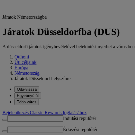
Járatok Németországba
Járatok Düsseldorfba (DUS)
A düsseldorfi járatok igénybevételével betekintést nyerhet a város be
Otthoni
Úti céljaink
Európa
Németország
Járatok Düsseldorf helyszínre
Oda-vissza
Egyirányú út
Több város
Bejelentkezés Classic Rewards foglalásához
Indulási repülőtér
Érkezési repülőtér