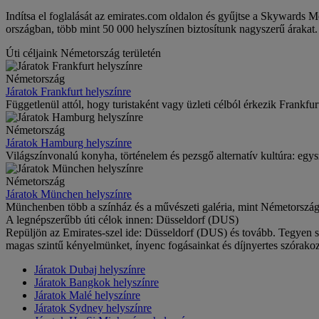
Indítsa el foglalását az emirates.com oldalon és gyűjtse a Skywards 
országban, több mint 50 000 helyszínen biztosítunk nagyszerű árakat.
Úti céljaink Németország területén
Németország
Járatok Frankfurt helyszínre
Függetlenül attól, hogy turistaként vagy üzleti célból érkezik Frankf
Németország
Járatok Hamburg helyszínre
Világszínvonalú konyha, történelem és pezsgő alternatív kultúra: eg
Németország
Járatok München helyszínre
Münchenben több a színház és a művészeti galéria, mint Németország 
A legnépszerűbb úti célok innen: Düsseldorf (DUS)
Repüljön az Emirates-szel ide: Düsseldorf (DUS) és tovább. Tegyen szer
magas szintű kényelmünket, ínyenc fogásainkat és díjnyertes szórakoz
Járatok Dubaj helyszínre
Járatok Bangkok helyszínre
Járatok Malé helyszínre
Járatok Sydney helyszínre