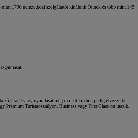
bb mint 1700 nemzetközi szolgáltatót kínálunk Önnek és több mint 145
 izgalmasat.
vetkező járatát vagy nyaralását még ma. Út közben pedig élvezze ki
agy Prémium Turistaosztályon, Business vagy First Class-on utazik.