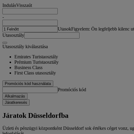
Indulás
Visszaút
-
Utasok
Figyelem: Ön legfeljebb kilenc ut
Utasosztály
Utasosztály kiválasztása
Emirates Turistaosztály
Prémium Turistaosztály
Business Class
First Class utasosztály
Promóciós kód használata
Promóciós kód
Alkalmazás
Járatkeresés
Járatok Düsseldorfba
Üzleti és pénzügyi központként Düsseldorf sok értékes céget vonz, ugy
lefoglalását.