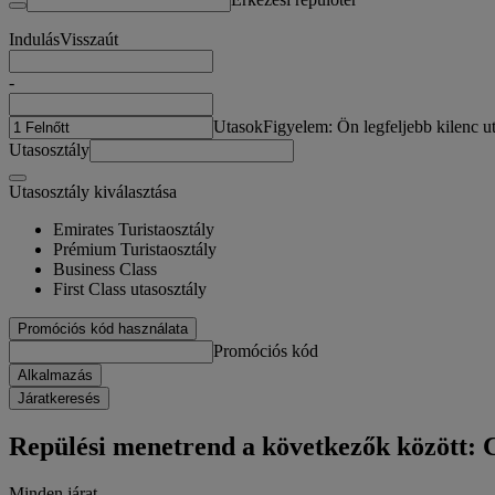
Indulás
Visszaút
-
Utasok
Figyelem: Ön legfeljebb kilenc ut
Utasosztály
Utasosztály kiválasztása
Emirates Turistaosztály
Prémium Turistaosztály
Business Class
First Class utasosztály
Promóciós kód használata
Promóciós kód
Alkalmazás
Járatkeresés
Repülési menetrend a következők között:
Minden járat