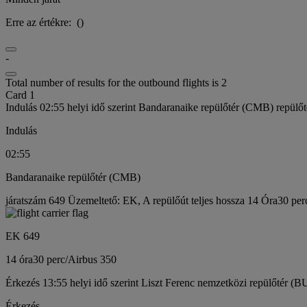
Erre az értékre:
(
)
-
Total number of results for the outbound flights is 2
Card 1
Indulás 02:55 helyi idő szerint Bandaranaike repülőtér (CMB) repülőt
Indulás
02:55
Bandaranaike repülőtér (CMB)
járatszám 649 Üzemeltető: EK, A repülőút teljes hossza 14 Óra30 per
EK 649
14 óra
30 perc
/
Airbus 350
Érkezés 13:55 helyi idő szerint Liszt Ferenc nemzetközi repülőtér (B
Érkezés