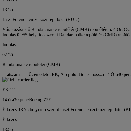
13:55
Liszt Ferenc nemzetközi repülőtér (BUD)
Várakozási idő Bandaranaike repülőtér (CMB) repülőtéren: 4 Óra
Csa
Indulás 02:55 helyi idő szerint Bandaranaike repülőtér (CMB) repülőt
Indulás
02:55
Bandaranaike repülőtér (CMB)
járatszám 111 Üzemeltető: EK, A repülőút teljes hossza 14 Óra30 per
EK 111
14 óra
30 perc
/
Boeing 777
Érkezés 13:55 helyi idő szerint Liszt Ferenc nemzetközi repülőtér (B
Érkezés
13:55