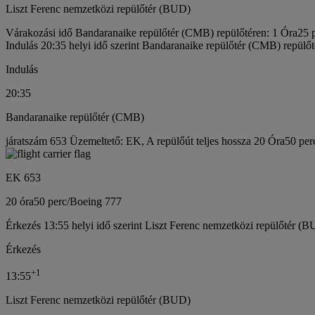
Liszt Ferenc nemzetközi repülőtér (BUD)
Várakozási idő Bandaranaike repülőtér (CMB) repülőtéren: 1 Óra25 
Indulás 20:35 helyi idő szerint Bandaranaike repülőtér (CMB) repülőt
Indulás
20:35
Bandaranaike repülőtér (CMB)
járatszám 653 Üzemeltető: EK, A repülőút teljes hossza 20 Óra50 per
EK 653
20 óra
50 perc
/
Boeing 777
Érkezés 13:55 helyi idő szerint Liszt Ferenc nemzetközi repülőtér (B
Érkezés
+
1
13:55
Liszt Ferenc nemzetközi repülőtér (BUD)