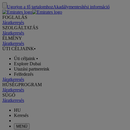
Ugorjon a fő tartalomhoz
Akadálymentesítési információ
FOGLALÁS
Járatkeresés
SZOLGÁLTATÁS
Járatkeresés
ÉLMÉNY
Járatkeresés
ÚTI CÉLJAINK
•
Úti céljaink
•
Explore Dubai
Utazási partnereink
Felfedezés
Járatkeresés
HŰSÉGPROGRAM
Járatkeresés
SÚGÓ
Járatkeresés
HU
Keresés
MENÜ