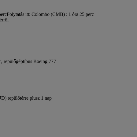
perc
Folytatás itt: Colombo (CMB) : 1 óra 25 perc
érről
c, repülőgéptípus Boeing 777
UD) repülőtérre plusz 1 nap