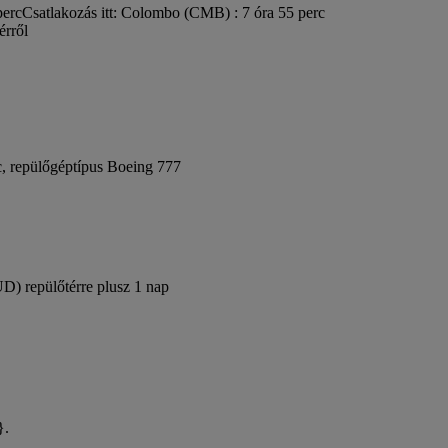
perc
Csatlakozás itt: Colombo (CMB) : 7 óra 55 perc
érről
c, repülőgéptípus Boeing 777
UD) repülőtérre plusz 1 nap
}.