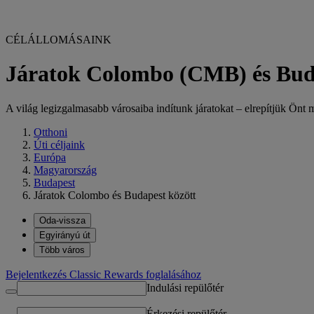
CÉLÁLLOMÁSAINK
Járatok Colombo (CMB) és Bud
A világ legizgalmasabb városaiba indítunk járatokat – elrepítjük Önt m
Otthoni
Úti céljaink
Európa
Magyarország
Budapest
Járatok Colombo és Budapest között
Oda-vissza
Egyirányú út
Több város
Bejelentkezés Classic Rewards foglalásához
Indulási repülőtér
Érkezési repülőtér