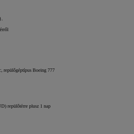
}.
érről
c, repülőgéptípus Boeing 777
UD) repülőtérre plusz 1 nap