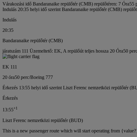
Várakozási idő Bandaranaike repülőtér (CMB) repülőtéren: 7 Óra55 
Indulás 20:35 helyi idő szerint Bandaranaike repülőtér (CMB) repülőt
Indulás
20:35
Bandaranaike repülőtér (CMB)
járatszám 111 Üzemeltető: EK, A repülőút teljes hossza 20 Óra50 per
EK 111
20 óra
50 perc
/
Boeing 777
Érkezés 13:55 helyi idő szerint Liszt Ferenc nemzetközi repülőtér (B
Érkezés
+
1
13:55
Liszt Ferenc nemzetközi repülőtér (BUD)
This is a new passenger route which will start operating from {value?