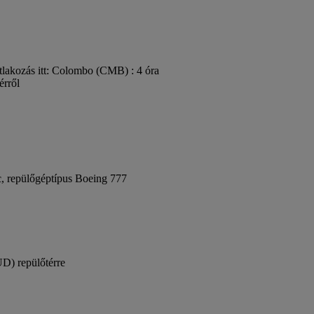
tlakozás itt: Colombo (CMB) : 4 óra
érről
c, repülőgéptípus Boeing 777
UD) repülőtérre