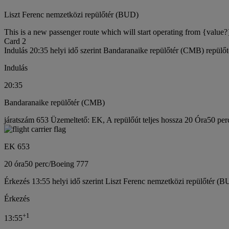
Liszt Ferenc nemzetközi repülőtér (BUD)
This is a new passenger route which will start operating from {value?
Card 2
Indulás 20:35 helyi idő szerint Bandaranaike repülőtér (CMB) repülőt
Indulás
20:35
Bandaranaike repülőtér (CMB)
járatszám 653 Üzemeltető: EK, A repülőút teljes hossza 20 Óra50 per
EK 653
20 óra
50 perc
/
Boeing 777
Érkezés 13:55 helyi idő szerint Liszt Ferenc nemzetközi repülőtér (B
Érkezés
+
1
13:55