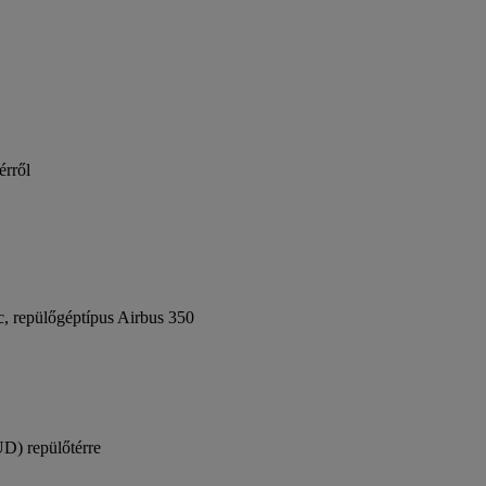
érről
c, repülőgéptípus Airbus 350
UD) repülőtérre