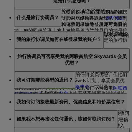
这是什么意思呢？
flydubai.com 进行查看。
赚取更多定级里程。你还可以订购
Skywards+
尊享套
了解更多关于
保留会籍状态
的信息。
餐，在订购期内可额外获得 20% 的定级里程。
阿联酋航空的奖励预订（使用 Skywards 里程购买的航
出发地是指开始您每段旅程的机场，目的地是指终结您
什么是旅行协调员？
班）也会显示在“我的行程”中，你只需进入“
管理预订
”
每段旅程的机场。所以，如果您搭乘往返航班从伦敦到
页面，并使用你的姓氏和订票记录编号登录即可查看。
奥克兰，您的境外旅程以伦敦为出发地，奥克兰为目的
地；您的回程航班上的出发地是奥克兰并且目的地是伦
旅行协调员是指年满 18 周岁、经阿联酋航空 Skywards
在以下情形中，阿联酋航空的航班可能不会显示在“我的
敦。中途停留不算作目的地。
我的旅行协调员如何在线登录我的账户？
会员指定代其管理账户相关事宜的人士。指定的旅行协
行程”中：
调员可以：
只有你向你的旅行协调员分享了账户凭证后，他们才能
预订时输入的名字或姓氏与您的阿联酋航空
旅行协调员可否享受我的阿联酋航空 Skywards 会员
访问会员账户并获取相关信息
在线登录你的账户。
Skywards 账户的姓名不符，如“Will”和“William”。
优惠？
为会员申领奖励
您的阿联酋航空 Skywards 会员编号未与预订相
修改与会员的阿联酋航空 Skywards 会员资格相关
连。如需更新，请在“管理预订”中添加你的阿联酋
旅行协调员不可享受您账户中的任何会员优惠。但他们
的任何账户信息
航空 Skywards 会员编号。
我可订阅哪些类型的通讯？
可以随时加入阿联酋航空 Skywards 计划，享受会员优
你可以通过联系
阿联酋航空联络中心
，或登录
惠。
如果以上规则均不适用于你的未来预订，请致电
阿联酋
emirates.com 并提交此
页面
上的表格来指定旅行协调员。
航空联络中心
以获得帮助。
你可以订阅：
我如何订阅接收最新资讯、优惠信息和特价票信息？
如需了解更多关于指定旅行协调员的条款与细则的信
阿联酋航空最新资讯和优惠信息
息，请访问我们的
计划规则
并参阅第 4 节：账户管理。
阿联酋航空 Skywards 最新资讯和优惠信息
你可以在注册阿联酋航空 Skywards 计划时，订阅接收阿
如果我不想再接收任何通讯，该如何取消订阅？
flydubai 最新资讯和优惠信息
联酋航空、Skywards 和/或 flydubai 的最新资讯和优惠信
息；也可以在之后随时登录你的 Skywards 账户，进入
你可以随时通过以下方式取消订阅：点击 flydubai 和/或
“
管理电子邮件订阅
”页面进行订阅。你还可以在 flydubai