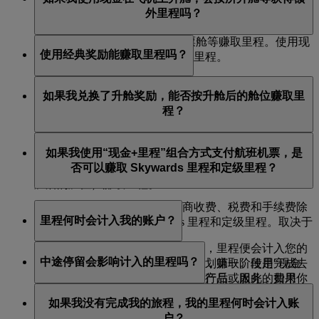
预订的每段旅程的相应票价类型来计算。
外里程吗？
不会，Skywards 会员根据原出票舱等赚取里程。使用现
使用经典奖励能赚取里程吗？
金在飞机上升舱，不会获得额外里程。
不能。经典奖励机票不符合累积 Skywards 里程和定级里
如果我兑换了升舱奖励，能否按升舱后的舱位赚取里
程的条件，因为此类机票属于兑换机票——此时你是在
程？
使用里程，而非赚取里程。
不能。如果你使用里程购买了升舱，则无法按升舱后的
如果我使用“现金+里程”组合方式支付航班机票，是
舱位赚取 Skywards 里程和定级里程。如果你最初的预订
否可以赚取 Skywards 里程和定级里程？
是用现金支付的，那么你将按最初预订的舱位（而非升
舱后的舱位）赚取里程。
用现金支付的票价部分（承运商收费、税费和手续费除
里程何时会计入我的账户？
外），依然可以赚取 Skywards 里程和定级里程。取决于
你所购买的机票类型。
当您从出发机场飞抵目的地机场后，里程便会计入您的
中途停留会影响计入的里程吗？
不能通过其他常旅客计划或忠诚计划赚取。使用“现金
账户。里程分为两个阶段计入账户，第一阶段是完成去
+里程”组合方式支付任何航班相关产品或服务的费用
程旅行后，第二阶段是完成返程旅行后。因此，如果你
中途停留不会影响里程的赚取，也不视作目的地。因
时，你也将无法赚取 Skywards 里程或定级里程。
从伦敦到悉尼往返飞行，到达悉尼后部分里程便即刻计
如果我没有完成我的旅程，我的里程何时会计入账
此，如果你在从伦敦飞往悉尼的途中在迪拜停留，里程
入你的账户，返回伦敦后，剩余部分即刻到账。
户？