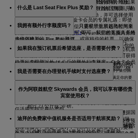
对于我们的白金卡会员，我们还会尽力预留商务舱座
作为 Skywards 会员，你不享有免费升舱的资格。但如果
什么是 Last Seat Flex Plus 奖励？
位。然而，在重要节庆及有特别活动举行的日期里，某
你是 Skywards 会员，你可兑换包括阿联酋航空航班升舱
些航班可能无法保证。
在内的奖励，以及经典奖励等其他奖励，并可选择使用
Last Seat Flex Plus 奖励是白金卡会员的专属礼遇：即使
“现金+里程”组合方式支付。
我拥有额外行李额度吗？
如需享受保留预订优先礼遇，只需早于航班起飞时间至
提供的奖励机票已无剩余，但只要航班上所选舱位尚未
少 48 小时致电我们的
联络中心
即可。我们的客服人员将
售罄，白金卡会员就仍可使用 Skywards 里程兑换商务舱
为你创建新的 Flex Plus 预订，或审核你的机票，以确保
或经济舱 Flex Plus 奖励机票。
当乘坐采用计重制的阿联酋航空和 flydubai 航班旅行
该机票是符合条件的 Flex Plus 商业票价机票。如果你的
如果我在预订机票后希望选座，是否需要付费？
时，阿联酋航空 Skywards 银卡会员可获得特定舱位机票
机票不符合条件，他们可以通过电话为你升级机票。
行李限额以外的 12 公斤额外行李额度，金卡会员可获得
机票行李限额以外 16 公斤的额外行李额度，白金卡会员
*某些商业票价机票可能不符合保留预订优先礼遇的资格条件，但可
如果你乘坐头等舱或商务舱，你可以在购票时根据你的
可获得机票行李限额以外 20 公斤的额外行李额度。但
以通过额外付费获得升级。请与我们的联络中心确认。由于某些国
我是否需要在办理登机手续时支付选座费？
会籍状态免费选择座位。
是，请注意以下情况：
家/地区的航班容量限制和政府规定，我们有时可能无法满足你的要
如果你是阿联酋航空 Skywards 白金卡或金卡会员，你和
不需要，如果你等到航班起飞前 48 小时再在线办理值机
求。
对于所有跨大西洋的航班，每件托运行李的重量不
作为阿联酋航空 Skywards 会员，我可以享有哪些贵
预订中的同行人员（在同一预订编号下）可享受免费提
手续，就可以免费选择座位。
能超过 32 公斤。
宾室使用权？
前选座服务。此项优惠也适用于经济舱 Special 或 Saver
对于飞往美国的航班，经济舱每件行李的重量不能
票价机票或经济舱经典 Saver 奖励机票。免费提前选座
超过 23 公斤或 50 磅。
仅适用于指定座位类型。
每件行李的最大重量限制可能会有所不同，根据国
阿联酋航空 Skywards 会员及其搭乘同一阿联酋航空、
迪拜的免费家中值机服务是否适用于航班奖励？
际机场规定。
flydubai、澳洲航空或加拿大航空航班的符合条件的同
如果你是阿联酋航空 Skywards 银卡会员，可享受免费预
超额行李的特权并不适用于随身行李或机票内所含
伴，可使用迪拜及我们全球航线网络内的一系列机场贵
选座位服务。但是，预订中与你同行的乘客需支付提前
以件数而非重量为计量单位的免费行李限额。
宾室。
预订座位费，除非他们购买了经济舱 Flex 机票（可免费
是的，在迪拜为头等舱乘客提供的免费家中值机服务适