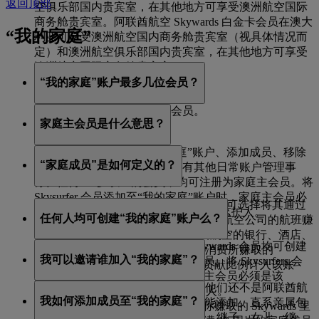
返回顶部
空俱乐部国内贵宾室，在其他地方可享受澳洲航空国际
商务舱贵宾室。阿联酋航空 Skywards 白金卡会员在澳大
“我的家庭”
利亚可享受澳洲航空国内商务舱贵宾室（视具体情况而
定）和澳洲航空俱乐部国内贵宾室，在其他地方可享受
澳洲航空国际商务舱贵宾室。
“我的家庭”账户最多几位会员？
包括家庭主会员，最多 8 位会员。
家庭主会员是什么意思？
家庭主会员负责创建“我的家庭”账户、添加成员、移除
“家庭成员”是如何定义的？
成员、进行旅行预订，以及所有其他日常账户管理事
务。任何 18 岁以上的会员，均可注册为家庭主会员。将
Skysurfer 会员添加至“我的家庭”账户时，家庭主会员必
家庭成员作为“我的家庭”账户的一员，可选择将其通过
须是该 Skysurfer 会员的已登记家长或监护人。
任何人均可创建“我的家庭”账户么？
搭乘阿联酋航空、flydubai 或合作伙伴航空公司的航班赚
取的 Skywards 里程，以及在阿联酋航空的银行、酒店、
任何年满 18 周岁的阿联酋航空 Skywards 会员均可创建
租车、零售和生活方式合作伙伴处消费所赚取的
我可以邀请谁加入“我的家庭”？
“我的家庭”账户，并担任家庭主会员。将 Skysurfers 会
Skywards 里程，按 0% 或 100% 的贡献比例计入该账
员添加至“我的家庭”账户时，家庭主会员必须是该
户。
你可邀请任何直系亲属加入。如果他们还不是阿联酋航
Skysurfer 会员的已登记家长或监护人。
我如何添加成员至“我的家庭”？
空Skywards会员，需要首先注册才能添加。直系亲属包
如果你选择 100% 贡献比例，那么你赚取的 Skywards 里
括：丈夫、妻子、同居伴侣、儿子、继子、女儿、继