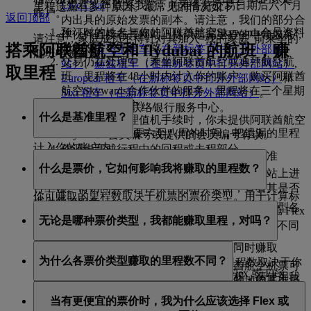
Live Chat
* 联系我们，并准备好交易日期后六个月
里程遗漏有多种原因。最常见的情况如下：
账户。
返回顶部
内出具的原始发票的副本。请注意，我们的部分合
预订时的姓名与你的阿联酋航空Skywards会员资料
作伙伴直接在其网站上提供遗漏里程的申领服务，
请注意，家庭成员不得针对其加入“我的家庭”前乘坐的
中的姓名不完全一致。
搭乘阿联酋航空和 flydubai 的航班，赚
包括：
安飞士租车
（在新标签页中打开外部网
航班申领里数。
交易仍在处理中（乘坐阿联酋航空或迪拜航空航
站）
、
赫兹租车
（在新标签页中打开外部网站）
,
取里程
班，里程将在48小时内计入你的账户；购买阿联酋
Europcar 租车
（在新标签页中打开外部网站）
和
航空Skywards合作伙伴的服务，里程将在三个星期
Sixt 租车
（在新标签页中打开外部网站）
。
内计入你的账户）。
银行：
请直接联络银行服务中心。
什么是基准里程？
预订机票或办理值机手续时，你未提供阿联酋航空
自申领之日起，将需要六至八周的时间，把遗漏的里程
Skywards 会员编号或提供的会员编号有误。
计入你的账户内。
你还未完成行程中的回程或去程部分
基准里程是指通过任何阿联酋航空机票赚取的标准
什么是票价，它如何影响我将赚取的里程数？
Skywards 里程，不包含任何类型的奖励里程*。
有的合作伙伴提供相关服务，你可以直接在其网站上进
行申领。请访问具体合作伙伴的相关页面，查看其是否
你可赚取的里程数取决于机票的票价类型。用于计算标
提供此项服务。
票价是你购买机票的价格。每种舱位对应的票价类型各
准 Skywards 里程的基准为：阿联酋航空航班经济舱 Flex
无论是哪种票价类型，我都能赚取里程，对吗？
不相同。
Plus 票价和 flydubai 航班经济舱 Flex 票价。这就是不同
*Live chat 目前仅支持英文。
票价类型所赚取里程数量存在差异的原因。
在阿联酋航空航班上：
是的。无论选择何种票价或舱位，你都将同时赚取
为什么各票价类型赚取的里程数不同？
Skywards 里程和定级里程。你可赚取的里程数取决于你
你可以使用我们的
里程计算器
，查看阿联酋航空机票可
经济舱及商务舱：Special、Saver、Flex 或 Flex
的票价类型。如需了解你可以赚取多少里程，请使用我
赚取的总里程数。总里程数由出发地和目的地的基准里
Plus
我们了解到不同的旅客可能支付不同的票价但乘坐同样
们的
里程计算器
。
程，加上不同舱位等级和提供的会员等级奖励里程组
豪华经济舱：Flex Plus
当有更便宜的票价时，我为什么应该选择 Flex 或
的舱位，因此当我们计算里程数时，会考虑票价类型及
成。