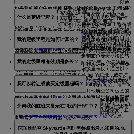
访问此
页面
，查看我们完整的合作伙伴名单，你可以通
如果你的账户中有任何 Skywards 里程将在未来 12 个月
过在我们的合作伙伴处消费，让你的 Skywards 里程充分
Skywards 里程的使用方式多种多样。你可以使用
内到期，你可以通过“我的账户”页面设置自动提醒消
发挥价值。
什么是定级里程？
Skywards 里程兑换阿联酋航空、flydubai 以及我们合作
息，以便在 Skywards 里程即将到期时收到通知。
伙伴航空公司的航班。你还可以使用 Skywards 里程在我
如果你有未来出行计划，也可以提前至多 11 个月预订阿
们的酒店、零售及生活方式合作伙伴处消费。如需了解
如果你的账户中有任何 Skywards 里程将在未来 3 个月内
联酋航空、flydubai 以及我们合作伙伴航空公司的航班。
Skywards 里程
可以用来购买各种奖励，而定级里程则累
更多信息，请访问我们的
使用里程
页面。
到期，你可以通过付费方式将其有效期从初始到期日向
我的定级里程是如何计算的？
积用于晋升会员等级，并且主要通过搭乘阿联酋航空和
你还可以选择延长未来 3 个月内将到期的 Skywards 里程
后再延长 12 个月。此外，如果你有在过去 6 个月内过期
flydubai 的航班或含有阿联酋航空航班代码 (EK) 的代码
使用我们的
里程计算器
，快速查询你的 Skywards 里程是
的有效期，或重新恢复过去 6 个月内已过期的 Skywards
的 Skywards 里程，你也可以通过付费方式来恢复其有效
共享航班赚取。
否足够兑换阿联酋航空的航班奖励——只需输入你选择
里程的有效期。点击
此处
了解更多信息。
定级里程是根据支付的票价、航线和舱位等级，按照与
期。请访问此
页面
了解完整信息。
的航线，即可查看所需的里程数。
我的定级里程有效期是多长？
Skywards 里程相同的比例计算的。请注意，你无法通过
在符合资格期间内所获取的定级里程决定你所属的会员
我们的合作伙伴赚取定级里程。定级里程仅可通过以下
等级：蓝卡、银卡、金卡或白金卡。
方式赚取：搭乘阿联酋航空或 flydubai 的航班，或者搭
定级里程自获取之日起 13 个月内有效，获取之日通常指
了解更多关于
阿联酋航空 Skywards 会员等级
的对应优
乘阿联酋航空营销但由其他航空公司运营的代码共享航
我可以转让或购买定级里程吗？
阿联酋航空 Skywards 会员首次搭乘阿联酋航空、迪拜航
惠。
班。
空航班，或者阿联酋航空营销并由其他航空公司运营的
代码共享航班的日期。如你申请补领定级里程，则该定
累积足够数量的定级里程后，你的会员等级就会自动晋
使用我们的
里程计算器
，查看下一次飞行可以赚取多少
不可以，定级里程不可转让或购买。唯有搭乘阿联酋航
级里程的有效期从搭乘该航班之日起计算。
升。登录账户后，你可以在阿联酋航空 APP 的 Skywards
里程。
为何我的航班未显示在“我的行程”中？
空和 flydubai 的航班，或者由阿联酋航空营销但由其他
页面以及官网的“我的概览”页面查看你的会籍状态，并
航空公司运营的代码共享航班，方可赚取定级里程。
了解
如何保持会籍状态
。
了解更多有关
阿联酋航空 Skywards 会员等级
的信息。
查询晋升下一等级所需的定级里程数。
“我的行程”工具仅显示你即将在行程中搭乘的阿联酋航
如果你希望保持当前会籍状态或升至下一会员等级，不
阿联酋航空 Skywards 有时需参照出发地和目的地。
了解更多关于
升级到更高等级
的信息。
空航班。如果你预订的是 flydubai 航班，请登录
妨在下次乘机时考虑购买更高类别的票价或升舱，从而