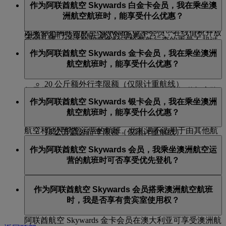
提前选择普通座位）或经济舱 Flex Plus 机票（可免费提
作为阿联酋航空 Skywards 白金卡会员，我在乘坐澳
用于经典奖励、升舱奖励*以及使用“现金+里程”组合方
搭乘采用计件制、由阿联酋航空营销并运营的航班旅行
贵宾室使用权礼遇因会员等级而异，请访问此
页面
了解
前选择普通座位及偏好座位）。
洲航空航班时，能享受什么优惠？
式支付的机票。
时，阿联酋航空 Skywards 白金卡会员及金卡会员均可在
更多信息。
享受机票上显示行李限额之余，再获享托运 1 件额外行
如果你是阿联酋航空 Skywards 蓝卡会员，在线值机开放
*此服务适用于在值机前已确认的升舱奖励。
李的礼遇（经济舱和豪华经济舱每件行李的重量不超过
之前预选座位需支付相应的费用。但如果你购买了经济
阿联酋航空 Skywards 白金卡会员乘坐澳洲航空运营的航
23 公斤，商务舱和头等舱每件行李的重量不超过 32 公
作为阿联酋航空 Skywards 金卡会员，我在乘坐澳洲
舱 Flex 或 Flex+ 机票，则可提前免费预选普通座位。
班可享受：
斤）。任何舱位等级的行李限额都不得超过 3 件托运行
航空航班时，能享受什么优惠？
李。
头等舱办理登机手续（视具体情况而定）
20 公斤额外行李限额（仅限计重航线）
如果你的旅程开始于美国或非洲，请确保你知道相应路
阿联酋航空 Skywards 金卡会员乘坐澳洲航空运营的航班
澳洲航空头等舱候机室（视具体情况而定）、澳洲
线的具体
行李限额
。
作为阿联酋航空 Skywards 银卡会员，我在乘坐澳洲
可享受：
航空国际和国内商务舱候机室以及澳洲航空俱乐部
航空航班时，能享受什么优惠？
国内候机室
阿联酋航空 Skywards 额外免费行李限额仅适用于阿联酋
商务舱办理值机手续
优先登机
航空和迪拜航空运营的航班。此礼遇不适用于由其他航
16 公斤额外行李限额（仅限计重航线）
行李优先交付
阿联酋航空 Skywards 银卡会员乘坐澳洲航空运营的航班
空公司运营的代码共享航班，也不适用于涉及其他航空
澳洲航空国际商务舱候机室和澳洲航空俱乐部国内
作为阿联酋航空 Skywards 会员，我乘坐澳洲航空运
可享受：
公司航班的行程。
候机室
营的航班时可否享受优先登机？
优先登机
豪华经济舱办理值机手续（视具体情况而定）
行李优先交付
12 公斤额外行李限额（仅限计重航线）
是的，阿联酋航空 Skywards 白金卡和金卡会员可享受优
作为阿联酋航空 Skywards 会员搭乘澳洲航空航班
先登机。
时，我是否享有贵宾室使用权？
阿联酋航空 Skywards 金卡会员在澳大利亚可享受澳洲航