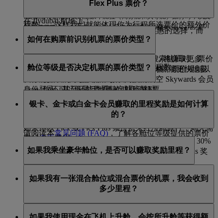
头等舱：Flex 或 Flex Plus
Flex Plus 票价？
飞行距离。乘客可根据自己的出行需求选择不同的票价
类型。除了飞行距离外，票价类型也决定你可赚取的里
*奖励里程是指会员乘坐豪华舱位（商务舱和头等舱）旅行时，以及/
在 flydubai 航班上：
程数——这样我们就能体现你为行程所选票价的额外价
或其凭借银卡、金卡或白金卡会员资格所赚取的额外 Skywards 里
我们的 Special 和 Saver 票价是最经济实惠的选择，而
值。
经济舱：Lite、Value、Flex
如何在购票前识别机票的票价类型？
程。
Flex 和 Flex Plus 票价则提供额外礼遇：
商务舱：Business
如果你选择 Flex 或 Flex Plus 票价，将赚取更多
当你在 emirates.com 或 flydubai.com 上搜索航班时，票价
你选择的票价类型将影响你能赚取的里程数。
舱位等级是否决定机票的票价类型？
Skywards 里程和定级里程，因此你就能更快地获
类型会清晰地显示出来。系统会显示价格、票价规则以
得下一个奖励或升到下一等级。
及你能赚取的里程。如果你以阿联酋航空 Skywards 会员
你还可以更灵活地更改或取消机票
身份登录，甚至还能查看特定航班奖励。
不，票价类型并不受你旅行所乘坐的舱位等级限制。当
你使用更少的 Skywards 里程就能升级至更高舱
银卡、金卡或白金卡会员赚取的里程奖励是如何计算
你搜索或预订一个航班时，你会清楚地看到可预订的票
位。
的？
价类型。
如果你以 Flex 或 Flex Plus 票价搭乘经济舱旅行，则无需
请阅读本
常见问题 (FAQ)
，了解各舱位等级提供的票价
支付
选座
费用。
乘坐阿联酋航空或迪拜航空航班，银卡会员可获得 30%
类型。
如果我乘坐豪华舱位，是否可以赚取奖励里程？
Skywards 奖励里程，金卡会员可获得 75% Skywards 奖
励里程，白金卡会员可获得 100% 奖励里程。
无论你是乘坐阿联酋航空商务舱、头等舱还是 flydubai
如果我有一张混合舱位或混合票价的机票，我会收到
乘坐阿联酋航空航班，奖励里程将根据该行程在经济舱
商务舱，均可额外赚取 Skywards 奖励里程和定级里程。
多少里程？
Flex Plus 票价级别所赚取的里程进行计算。
如需了解通过乘坐豪华舱位可以赚取的里程数，请使用
我们的
里程计算器
。
乘坐 flydubai 航班，奖励里程将根据为行程所购买的票
如果你的机票分为不同票价类型，那么里程数将会按你
如果我使用现金在飞机上升舱，会按所升舱等获得额
价类别进行计算。