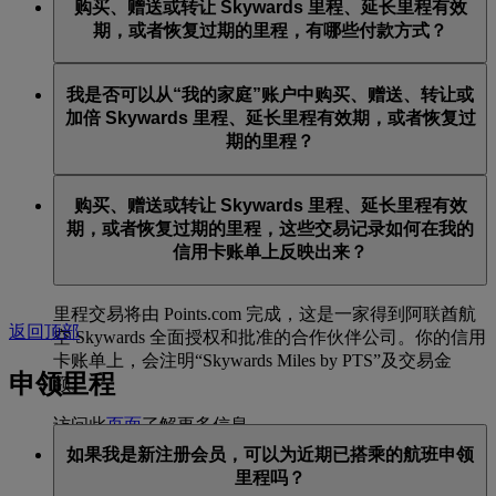
购买、赠送或转让 Skywards 里程、延长里程有效
在过期后 6 个月内提出申请。任何已恢复的 Skywards 里
期的费用更低。
期，或者恢复过期的里程，有哪些付款方式？
程，有效期自恢复之日起延长 12 个月。
在每个日历年内，你可以延长最少 1,000 Skywards 里
相比正常购买 Skywards 里程，恢复过期里程的费用较
购买、赠送或转让 Skywards 里程、延长里程有效期，或
程、最多 50,000 里程的有效期。
我是否可以从“我的家庭”账户中购买、赠送、转让或
低。
者恢复过期的里程，这些交易均可使用主流借记卡和信
加倍 Skywards 里程、延长里程有效期，或者恢复过
访问此
页面
了解更多信息。
用卡进行支付。不可使用现金付款。
在每个日历年内，你可以恢复最少 1,000 Skywards 里
期的里程？
程、最多 50,000 里程。
目前这些服务仅面向使用个人阿联酋航空 Skywards 账户
购买、赠送或转让 Skywards 里程、延长里程有效
的会员提供，不适用于“我的家庭”账户。这意味着“我的
期，或者恢复过期的里程，这些交易记录如何在我的
家庭”账户无法购买额外的 Skywards 里程，也无法赠
信用卡账单上反映出来？
送、转让或恢复里程。
里程交易将由 Points.com 完成，这是一家得到阿联酋航
返回顶部
空 Skywards 全面授权和批准的合作伙伴公司。你的信用
卡账单上，会注明“Skywards Miles by PTS”及交易金
申领里程
额。
访问此
页面
了解更多信息。
如果我是新注册会员，可以为近期已搭乘的航班申领
里程吗？