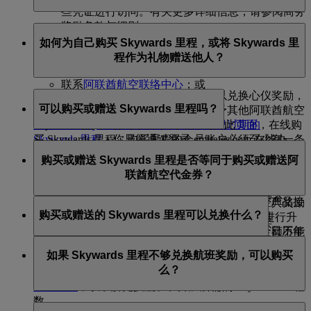
些凭证进行访问。有关更多详细信息，请参阅商务
奖励条款与细则。
如需购买、赠送或转让 Skywards 里程，你可以通过以下
如何为自己购买 Skywards 里程，或将 Skywards 里
方式操作：
程作为礼物赠送他人？
登录 emirates.com；或
联系
阿联酋航空联络中心
；或
如果你尚未赚取足够的 Skywards 里程以兑换心仪奖励，
前往阿联酋航空预订和票务处。
可以购买或赠送 Skywards 里程吗？
或者希望将 Skywards 里程作为礼物赠予其他阿联酋航空
如需延长 Skywards 里程有效期或恢复已过期的
Skywards 会员，你可以登录网站并访问此
页面
，在线购
Skywards 里程
，你只能通过登录 emirates.com 在线办
买 Skywards 里程。购买里程的会员账户必须至少有一条
可以为自己购买或赠送他人 Skywards 里程，以 1,000 里
理。
通过搭乘阿联酋航空航班或在合作伙伴处消费赚取里程
购买或赠送 Skywards 里程是否等同于购买或赠送阿
程为购买单位，最低购买量为 2,000 Skywards 里程。
的活动记录。
联酋航空代金券？
白金卡和金卡会员通过“购买里程”产品在一个日历
白金卡和金卡会员可在一个日历年内至多购买
年内可以购买的自用里程和通过“赠送里程”产品接
不是。购买或赠送的 Skywards 里程可用于兑换经典奖励
200,000 Skywards 里程
购买或赠送的 Skywards 里程可以兑换什么？
受的里程最大限额为 200,000 Skywards 里程
航班，或为现有的阿联酋航空或 flydubai 的机票进行升
银卡和蓝卡会员可在一个日历年内至多购买
银卡和蓝卡会员通过“购买里程”产品在一个日历年
舱兑换。为购买或赠送的 Skywards 里程支付的金额不能
100,000 Skywards 里程
购买或赠送的 Skywards 里程可以用于兑换经典奖励航班
内可以购买的自用里程和通过“赠送里程”产品接受
用作购买阿联酋航空产品或服务的现金券。
每次购买或赠送的里程必须至少为 2,000 Skywards
如果 Skywards 里程不够兑换航班奖励，可以购买
和升舱。我们不限制你使用 Skywards 里程购买阿联酋航
的里程最大限额为 100,000 Skywards 里程
里程，每购买 1,000 Skywards 里程需支付 30 美元
么？
空提供的任何产品或服务，但还是建议你查看我们的
里
访问此
页面
了解更多信息。
程计算器
，以了解兑换航班和升舱所需的 Skywards 里程
数。
可以，如果你持有的 Skywards 里程不足以兑换航班奖