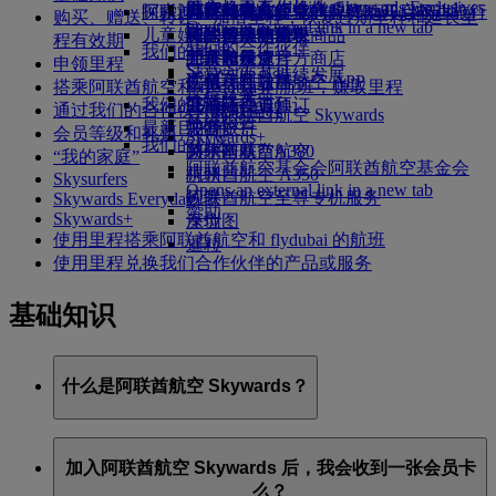
Skywards Exclusives
Skywards Exclusives
航空公司合作伙伴
工作机会
工作机会 Opens an external
阿联酋航空购物
探索迪拜
商务舱美食
儿童和婴儿餐食
搭乘阿联酋航空的航班，开启畅达旅行
阿联酋航空企业商务奖励
购买、赠送、转让、加倍里程，恢复过期里程和延长里
Opens an external link in a new tab
link in a new tab
儿童娱乐
豪华经济舱用餐
阿联酋航空免税商品
飞往迪拜的航班
特殊帮助和请求
你的机上体验
程有效期
我们的合作伙伴
我们的地球
经济舱美食
阿联酋航空官方商店
儿童娱乐
北京飞往迪拜
工具和资源
申领里程
Skywards Rail
运营方面可持续发展
饮料
儿童玩具
广州飞往迪拜
手机和阿联酋航空 APP
搭乘阿联酋航空和 flydubai 的航班，赚取里程
里程计算器
环保政策
我们的机队
儿童活动
上海飞往迪拜
取消或变更预订
通过我们的合作伙伴赚取里程
登录阿联酋航空 Skywards
环境报告
最新目的地
波音777
中断旅行
会员等级和礼遇
Skywards+
我们的社区
阿联酋航空A380
赫尔辛基
关于阿联酋航空
“我的家庭”
阿联酋航空基金会
阿联酋航空基金会
阿联酋航空 A350
杭州
Skysurfers
Opens an external link in a new tab
阿联酋航空至尊专机服务
岘港
Skywards Everyday
赞助
Skywards+
座位图
深圳
使用里程搭乘阿联酋航空和 flydubai 的航班
暹粒
使用里程兑换我们合作伙伴的产品或服务
基础知识
什么是阿联酋航空 Skywards？
阿联酋航空 Skywards 是阿联酋航空和 flydubai 于 2000
加入阿联酋航空 Skywards 后，我会收到一张会员卡
年 5 月联合推出的屡获殊荣的常旅客忠诚计划。
么？