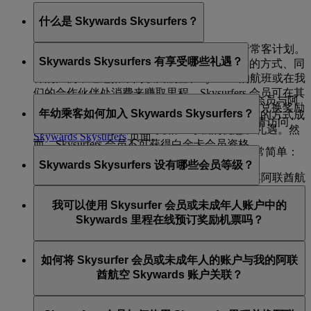
什么是 Skywards Skysurfers？
这是我们专为 2 至 17 岁的青少年提供的飞行常客计划。
Skywards Skysurfers 有享受哪些礼遇？
会员可按照与阿联酋航空 Skywards 计划同样的方式、同
样的比例，通过搭乘阿联酋航空、flydubai 的航班或在我
们的合作伙伴处消费来赚取里程。Skysurfers 会员可在其
与阿联酋航空 Skywards 计划类似。Skysurfers 会员与阿
登记家长或监护人的同意下，用 Skywards 里程兑换奖励
年幼乘客如何加入 Skywards Skysurfers？
联酋航空 Skywards 会员一样，能够以完全相同的方式成
航班或其他丰富的奖励。如需了解更多详情，请访问
为银卡或金卡会员，并享受相应等级的优惠和礼遇。然
Skywards Skysurfers
页面。
而，Skysurfers 会员不可获得白金卡会员资格。
年幼乘客注册成为 Skywards Skysurfers 会员非常简单：
Skywards Skysurfers 设有哪些会员等级？
Skywards Skysurfers 银卡会员：
家长或监护人在阿联酋航空网站上登录其阿联酋航
空 Skywards 账户。
Skysurfers 会员同样从蓝卡等级起步，其晋升至银卡和金
准入资格 – 阿联酋航空商务舱贵宾室仅限在迪拜机
我可以使用 Skysurfer 会员或未成年人账户中的
前往 Skysurfers 页面或“我的家庭”页面，
添加其子
卡等级的方式与阿联酋航空 Skywards 会员完全相同。但
场使用，本人若要进入，须由一位本身有资格使用
Skywards 里程在线预订奖励机票吗？
女的信息
，并将其注册为 Skywards Skysurfer 会
Skysurfers 无白金卡等级。
该贵宾室的成人（18 岁以上）陪伴。不得携带同
员。
伴使用。
可以，但此项在线功能只能由已登记的家长/监护人在符
如何将 Skysurfer 会员或未成年人的账户与我的阿联
一旦完成注册，子女的账户将与家长或监护人的个人账
合以下条件的情况下使用：家长/监护人为阿联酋航空
Skywards Skysurfers 金卡会员：
酋航空 Skywards 账户关联？
户保持关联，直至子女年满 18 周岁。在此期间，仅限一
Skywards 会员，并且其账户
与子女的账户关联
。当你在
准入资格 – 可在迪拜及整个航线网络内使用阿联酋
名已登记的家长或监护人管理该 Skysurfer 会员的账户。
emirates.com 上登录账户后，你将看到一个下拉列表，可
如果你已有“我的家庭”账户，则可将你的子女添加为家
航空商务舱贵宾室，本人可携带一位成人（18 岁
在预订奖励机票前从中选择不同的账户号。