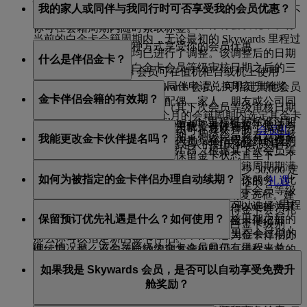
快递接收 Skywards 礼包获得你的行李标签。
我的家人或同伴与我同行时可否享受我的会员优惠？
Skywards 里程，在他/她保留其白金卡会员等级期间将不
会过期。如果你是一名白金卡会员，你将会发现，在你
你可在会籍周期内随时索取标签。
当前的白金卡会籍周期内，无论最初的 Skywards 里程过
你的同行伙伴可以多种方式享受你的会员优惠。
期日期为何时，日期均已进行了调整。该调整后的日期
什么是伴侣金卡？
将显示为你的下一次白金卡会员等级审核日期之后的三
阿联酋航空 Skywards 会员可在值机柜台或机上使用
(3) 个月。
Skywards 里程为同机旅行的同伴申请兑换即刻升舱奖
符合条件的阿联酋航空 Skywards 会员，可指定其他会员
金卡伴侣会籍的有效期？
励。
成为金卡会员。伴侣可以是配偶、家人、朋友或公司同
例如：如果一名白金卡会员（其下次会员等级审核日期
事。指定会员必须在其 12 个月的会籍周期内选定其金卡
为 2026 年 12 月 31 日）的 Skywards 里程根据标准过期
根据你的会籍状态，你可以使用免费携伴特权，邀请与
金卡伴侣会籍与其指定会员相关联，有效期等于指定会
伴侣。想要指定金卡伴侣的会员可在其账户的“
会员礼
日期将在 2026 年 7 月 31 日过期，则该会员将看到调整
我能更改金卡伙伴提名吗？
你搭乘同一航班的同行旅客进入贵宾室，或额外付费购
员保留其白金卡级别的时间。但是，在指定会员的级别
遇
”页面中填写表格，输入被指定人的姓氏和会员编号。
后的过期日期为 2027 年 3 月 31 日（根据其下次会员等
买贵宾室使用权。
降级后，其指定的金卡伴侣将保留金卡状态直至下一个
级审核日期后 3个月计算得出）。
在你恢复白金卡级别并且当前金卡伴侣的会籍周期期满
级别审核日期。到时，金卡伴侣必须累积至少 50,000 定
如何为被指定的金卡伴侣办理自动续期？
白金卡会员的旅行伴侣也可享受行李优先运送服务（此
后，你才能更改被指定的金卡伴侣。务必在你的“
礼遇
”
级里程才能保留金卡状态。
同样地，当白金卡会员在下一年保留其白金卡会员等级
服务视提供情况而定）。
页面中的“金卡伴侣”部分取消选中自动续期复选框。建
后，其上一个白金卡周期内未使用的任何 Skywards 里程
在金卡伴侣会籍周期内的任何时候，你都可以选择为其
议你指定一位在其自身旅行中可能无法获得金卡会员礼
保留预订优先礼遇是什么？如何使用？
都将再次延长至其下次白金卡会员等级审核日期之后的
办理自动续期，请访问你的
礼遇页面
中的金卡伴侣部
遇的人士。如果你的金卡伴侣自行取得了白金卡级别，
三 (3) 个月。白金卡会员账户中 Skywards 里程会过期的
分，并选中自动续期复选框。如果你不想为金卡伴侣办
那么你可以指定新的金卡伴侣。
唯一情况是，该会员降级为金卡会员且仍有里程未兑
理续期，那么不勾选自动续期复选框即可。待你当前的
如果你是金卡或白金卡会员，且希望搭乘阿联酋航空某
换。你可以参阅
阿联酋航空 Skywards 计划规则
以了解全
金卡伴侣的会籍周期期满后，你可指定新的金卡伴侣。
如果我是 Skywards 会员，是否可以自动享受免费升
趟机票已售罄的航班，我们将确保为你在所选航班上预
部信息。
舱奖励？
留一个经济舱座位*。