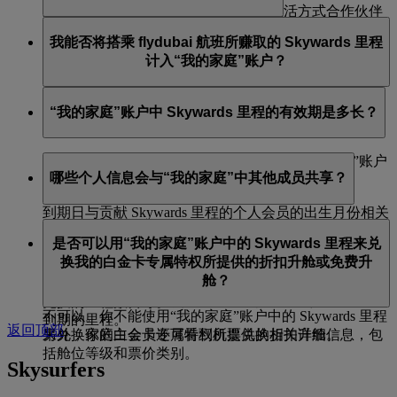
从我们的银行、酒店、租车、零售和生活方式合作伙伴
家庭主会员和家庭会员一次只能加入一个账户。如果家
处赚取的里程按比例（最高 100%）贡献给“我的家庭”账
我能否将搭乘 flydubai 航班所赚取的 Skywards 里程
庭主会员或家庭成员想要加入一个新账户，必须先从当
户。只有通过金融转换合作伙伴赚取的 Skywards 里程不
计入“我的家庭”账户？
前账户中被移除。但是，如果家庭主会员被移除，那么
能计入你的“我的家庭”账户中。
“我的家庭”账户将被关闭，账户中所有剩余的 Skywards
可以，通过搭乘 flydubai 航班赚取的 Skywards 里程可以
里程将作废。
“我的家庭”账户中 Skywards 里程的有效期是多长？
计入“我的家庭”账户。
和你个人账户中的 Skywards 里程一样，“我的家庭”账户
哪些个人信息会与“我的家庭”中其他成员共享？
中的 Skywards 里程自旅行日起三年内有效。
到期日与贡献 Skywards 里程的个人会员的出生月份相关
“我的家庭”账户中其他成员，可以看到你的名字、姓氏
联。例如，如果你贡献的 Skywards 里程是在 2023 年 5
是否可以用“我的家庭”账户中的 Skywards 里程来兑
和 Skywards 里程贡献率。此外，交易相关详细信息也会
月赚取的，而你的生日在 8 月，那么这些 Skywards 里程
换我的白金卡专属特权所提供的折扣升舱或免费升
共享，包括交易类型、乘客姓名（乘机家庭成员的称
将于 2026 年 8 月 31 日到期。
舱？
谓、名字和姓氏）、所贡献的 Skywards 里程数目、用于
你可以定期查看“我的家庭”概览面板，看看是否有即将
兑换的里程数目等。
不可以。你不能使用“我的家庭”账户中的 Skywards 里程
到期的里程。
返回顶部
另外，家庭主会员还可看到机票兑换相关详细信息，包
来兑换你的白金卡专属特权所提供的折扣升舱。
括舱位等级和票价类别。
Skysurfers