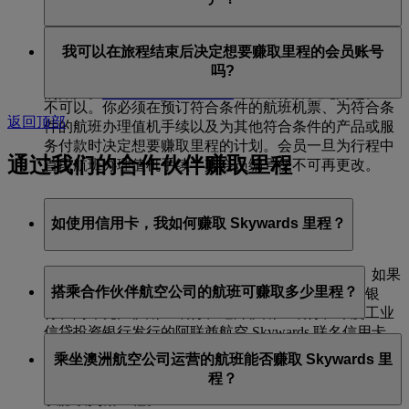
仅在你抵达悉尼后计入你的账户。
如果你未完成所购买机票的全部航程（例如机票的部分
我可以在旅程结束后决定想要赚取里程的会员账号
航程已退款或失效），在你提交剩余航程的取消或退款
吗?
申请后，我们会尽快将你已完成的航程的里程数计入你
的账户。
阿联酋航空联络中心
可协助你解决此问题。
不可以。你必须在预订符合条件的航班机票、为符合条
返回顶部
件的航班办理值机手续以及为其他符合条件的产品或服
务付款时决定想要赚取里程的计划。会员一旦为行程中
通过我们的合作伙伴赚取里程
首段航班办理值机手续，其会员编号便不可再更改。
如使用信用卡，我如何赚取 Skywards 里程？
你仅需使用信用卡购物，即可获得 Skywards 里程。如果
搭乘合作伙伴航空公司的航班可赚取多少里程？
你持有汇丰银行、阿联酋伊斯兰银行、阿联酋国民银
行、阿布扎比伊斯兰银行、迪拜伊斯兰银行、印度工业
信贷投资银行发行的阿联酋航空 Skywards 联名信用卡，
当你搭乘 flydubai 航班时，你将同时赚取 Skywards 里程
或巴克莱银行发行的阿联酋航空 Skywards Mastercard®
乘坐澳洲航空公司运营的航班能否赚取 Skywards 里
和定级里程。你可赚取的里程数取决于飞行距离、票价
信用卡，我们会每月自动将你赚取的 Skywards 里程计入
程？
类别以及舱位等级。此外，根据你的会籍状态，你还可
你的阿联酋航空 Skywards 账户。
以赚取奖励里程。