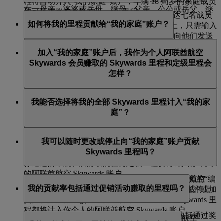
程将自动并入“我的家庭”账户，年满 18 周岁的家庭成员
女、母亲、婆婆或岳母、继母、父亲、公公或岳父、继
均可从该账户兑换 Skywards 里程。
创建“我的家庭”账户后，你即可看到邀请多达七名成员
父、兄弟、姐妹、孙女、孙子和家庭佣工。
如何将我的里程贡献给“我的家庭”账户？
的选项。若你添加的成员年龄在 18 岁或以上，只需输入
他们的详细信息，然后我们将通过电子邮件向他们发送
你被添加至“我的家庭”账户后，需要选择一个 Skywards
邀请。
加入“我的家庭”账户后，我作为个人阿联酋航空
里程贡献百分比：0% 或 100%。你可以随时调整该贡献
Skywards 会员赚取的 Skywards 里程和定级里程会
如果你添加的是儿童成员，只要该儿童已是 Skysurfers
率。
怎样？
会员，且家庭主会员为其已登记的家长或监护人，则无
需邀请即可直接添加。
你目前的 Skywards 里程和定级里程余额保持不变。对于
我能否选择将我的全部 Skywards 里程计入“我的家
也可添加婴儿以便更轻松地进行兑换，但他们无法赚取
未来通过搭乘阿联酋航空航班赚取的任何 Skywards 里
庭”？
Skywards 里程或将之计入“我的家庭”账户。
程，你可选择将其中一部分或全部贡献给“我的家庭”账
户。你可随时调整该贡献率。
家庭主会员发送的电子邮件邀请函将在 14 天后过期（在
能，你可以将 Skywards 里程计入比例设置为 100%，这
我可以随时更改或停止向“我的家庭”账户贡献
向会员发送的电子邮件中会提及有效期）。
样你在未来搭乘阿联酋航空航班或通过我们合作伙伴赚
Skywards 里程吗？
取的全部 Skywards 里程都将计入你的“我的家庭”账户。
家庭主会员可在邀请被接受前撤回邀请。
你通过搭乘航班所赚取的任何定级里程仍将计入你个人
的阿联酋航空 Skywards 账户。
电子邮件邀请函发出后，会引导个人进入阿联酋航空
可以，你可以选择“我的家庭”概览面板上你姓名旁的“编
我的贡献率包括通过促销活动赚取的里程吗？
Skywards 登录/立即加入页面。个人需要登录其账户或加
辑”按钮，随时将贡献比例更改为 0% 或 100%，或停止
入阿联酋航空 Skywards 计划。
贡献。如果你将贡献比例设为零，未来所有 Skywards 里
程都将计入你个人的阿联酋航空 Skywards 账户。
包括，贡献包含所有赚取的 Skywards 里程，包括通过奖
会员需要使用唯一的电子邮件地址加入阿联酋航空