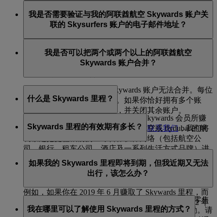
不可以，阿联酋航空 Skywards 会员账户必须拥有唯一的
点。
我是否需要验证与我的阿联酋航空 Skywards 账户关
电子邮件地址。如果你的电子邮件地址与其他阿联酋航
点击“编辑个人资料”，然后更新或编辑你的个人信
联的 Skysurfers 账户的电子邮件地址？
空 Skywards 会员共用，你必须先将你的电子邮件地址更
息。
新为唯一地址，然后再进行验证。请
联系我们
以获得进
不需要，由于 Skysurfers 已经与你的阿联酋航空
一步帮助。
我是否可以把两个或两个以上的阿联酋航空
Skywards 账户关联，现阶段不需要进行单独的电子邮件
Skywards 账户合并？
地址验证。然而，请确保你的阿联酋航空 Skywards 账户
中注册的主要电子邮件地址已经过验证。
很抱歉，多个阿联酋航空 Skywards 账户无法合并。每位
什么是 Skywards 里程？
会员仅限拥有一个有效账户。如果你恰好拥有多个账
户，我们将为你保留主账户，并关闭其余账户。
Skywards 里程是你作为阿联酋航空 Skywards 会员所赚
Skywards 里程的有效期有多长？
如需协助确认需保留的账户，请随时
联系我们
，我们将
取的奖励货币。无论是搭乘阿联酋航空或 flydubai 的航
竭诚为你提供帮助。
班，还是通过我们的全球合作伙伴网络（包括航空公
司、银行、租车公司、酒店及一系列生活方式品牌）进
自赚取之日起，Skywards 里程的有效期为三年。在
行消费，均可赚取 Skywards 里程。
如果我的 Skywards 里程即将到期，但我近期又无法
Skywards 里程即将到期的日历年，该部分里程将在会员
出行，该怎么办？
生日当月月底从会员账户中移除。
例如，如果你在 2019 年 6 月赚取了 Skywards 里程，而
如果你近期没有出行计划，你可以在我们的酒店、零售
你的生日是在 8 月，则这些 Skywards 里程将于 2022 年
我在哪里可以了解使用 Skywards 里程的方式？
和生活方式合作伙伴处使用 Skywards 里程兑换奖励。请
8 月 31 日到期。