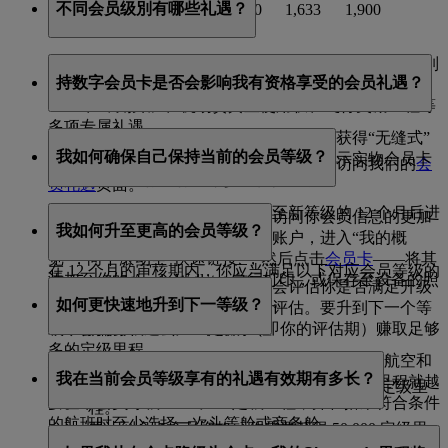
不同会员级別有哪些礼遇？
商务舱
250
1,050
1,633
1,900
阿联酋航空 Skywards 计划的每个会员等级都提供一系列
持数字会员卡是否会影响我有资格享受的会员礼遇？
会员期待的专属礼遇。作为会员，你可以尊享机上
Wi‑Fi、即刻升舱、机场贵宾室使用权、飞行奖励里程等
多项专属礼遇。
没有影响。我们一直努力，尽可能让会员获得“无缝式”
我如何确保自己保持当前的会员等级？
旅行体验。因此，我们消除了你携带或出示实物会员卡
如需查看各会员等级的完整礼遇清单，请访问我们的
会
的需要——让你旅行中减少一件操心事。
员礼遇
页面。
你的首次会员等级审核将在你升至新等级的 12 个月后进
数字形式的会员卡，提供了一种访问你会员信息的更加
我如何升至更高的会员等级？
行。
便利而顺畅的方式。你可以登录账户，进入“我的概
览”，向下滚动至“快速链接”，然后点击
会员卡
——将其
在 12 个月的审核期内，你应当满足以下对应会员等级的
添加至你的 Apple Wallet，自行打印，或保存至设备的照
每次你赚取定级里程时，我们都会评估你是否满足升级
定级要求。
片库或图片库内，以便快速取用。
如何更快速地升到下一等级？
条件，因此一年中可能进行多次评估。要升到下一个等
银卡会员等级：25,000 定级里程
级，你需要在过去 12 个月内（即你的评估期）赚取足够
多的定级里程。
想要更快速地升到下一等级，请多多搭乘阿联酋航空和
金卡会员等级：50,000 定级里程
我在当前会员等级享有的礼遇有效期有多长？
flydubai 的航班——搭乘次数越多，赚取的定级里程就越
要达到银卡会员资格，你需要获得 25,000 定级里
白金卡会员等级：150,000 定级里程，并在搭乘符合条件
多。
程。
的航班时至少选择一次头等舱或商务舱
要达到金卡会员资格，你需要获得 50,000 定级里
你可享受为期 12 个月的会员特权。
你可以赚取的定级里程数取决于所选舱位等级内的票价