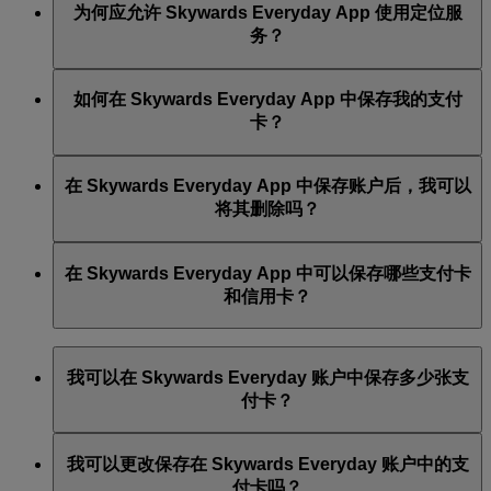
为何应允许 Skywards Everyday App 使用定位服
通过优惠通知，你可以随时了解何时可以从我们的合作
务？
伙伴处获得 Skywards 奖励里程和特别优惠。
启用定位服务后，你能轻松找到 Skywards Everyday 合作
同时，里程赚取通知会告诉你每次在 Skywards Everyday
如何在 Skywards Everyday App 中保存我的支付
伙伴的位置和可享的特别优惠。
合作伙伴处消费时赚取了多少 Skywards 里程。
卡？
你可随时在该 App 的“通知”板块中选择开启或关闭此类
要在该 App 中保存你的支付卡，请选择“我的卡片”，再
通知。
在 Skywards Everyday App 中保存账户后，我可以
选择“保存一张卡”，接着输入 16 位卡号，点击接受
将其删除吗？
Skywards Everyday 的条款与细则，然后选择“保存”。你
的支付卡将被保存，此后你与我们合作伙伴进行的所有
可以，你可以随时删除并重新添加你的账户。但是，你
交易均将开始赚取 Skywards 里程。
在 Skywards Everyday App 中可以保存哪些支付卡
在 12 个月内只能更改一次关联的账户。
和信用卡？
你可以使用已注册并带有 Visa 或 Mastercard 标识的 Visa
我可以在 Skywards Everyday 账户中保存多少张支
或 Mastercard 信用卡和借记卡（包括向 Apple Pay、
付卡？
Samsung Pay、Android Pay 和其他支付钱包注册过的
卡）赚取 Skywards 里程。
最多可保存五 (5) 张符合条件的支付卡。
我可以更改保存在 Skywards Everyday 账户中的支
符合条件的 Visa 支付卡包括在 Visa 支持卡片保存的市场
付卡吗？
中面向全球发行的带有 Visa 标识的一切支付卡。