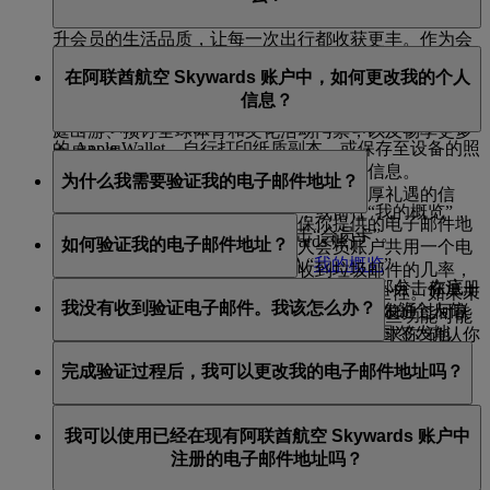
该计划为会员提供一系列专属礼遇与精彩体验，旨在提
升会员的生活品质，让每一次出行都收获更丰。作为会
阿联酋航空 Skywards 会员在尊享各项礼遇时，无需出示
员，你不仅可以通过搭乘阿联酋航空、flydubai 以及我们
在阿联酋航空 Skywards 账户中，如何更改我的个人
实物会员卡。每次在阿联酋航空、flydubai 或阿联酋航空
合作伙伴航空公司的航班赚取里程，还能使用里程兑换
信息？
Skywards 合作伙伴处消费时，只需提供你的会员编号，
机票，并且可以尊享奢华酒店住宿、定制回味无穷的家
即可继续赚取和兑换里程。你可将电子会员卡添加至你
庭出游、预订全球体育和文化活动门票，以及畅享更多
的 Apple Wallet，自行打印纸质副本，或保存至设备的照
专属礼遇。
你可以随时更新你的个人信息：
片库或图片库内，以便轻松获取你的会员信息。
为什么我需要验证我的电子邮件地址？
访问此
页面
，了解更多关于该计划及其丰厚礼遇的信
通过阿联酋航空
网站
：
立即
打印或保存你的电子会员卡
，或前往“我的概览”，
息。
验证你的电子邮件地址有助于确保你提供的电子邮件地
向下滚动至“快速链接”，然后点击“会员卡”。
登录你的阿联酋航空 Skywards 账户
如何验证我的电子邮件地址？
址有效且唯一，而不会与其他个人会员账户共用一个电
点击右上角你的姓名，进入“
我的概览
”
子邮件地址。这还有助于减少你收到垃圾邮件的几率，
在屏幕右侧，你会看到会员信息概览部分。在底
登录你的阿联酋航空 Skywards 个人资料后，点击你注册
并提高你的阿联酋航空 Skywards 账户的安全性。如果未
我没有收到验证电子邮件。我该怎么办？
部，点击“
管理我的个人资料
”— 更新你的个人信
的电子邮件地址旁边的“验证”选项。这将触发通过阿联
进行验证，你的账户可能会被停用，或者某些功能可能
息，包括国籍、护照号码或护照签发国/签发地
酋航空域名电子邮箱发送一封电子邮件，要求你“确认你
会受到限制，直到你完成验证。
请检查你的垃圾邮件文件夹，因为有时电子邮件会被错
区。
的电子邮件地址”。点击此链接后，你会在“我的概览”
完成验证过程后，我可以更改我的电子邮件地址吗？
误地过滤掉。如果仍然找不到，请尝试在 emirates.com
>“管理我的个人资料”>“个人详情”部分下的注册电子邮
通过阿联酋航空 APP：
或阿联酋航空 APP 上登录你的阿联酋航空 Skywards 账
件地址旁边找到一个“已验证”标记。请注意，通过电子
可以，即使你已经验证当前的电子邮件地址，你仍可以
户，重新发送验证电子邮件。你可以在“我的概览”>“管
邮件发送的验证链接将在 48 小时后失效。
我可以使用已经在现有阿联酋航空 Skywards 账户中
下载该 APP，并登录你的阿联酋航空 Skywards 账
将其更改为新的唯一电子邮件地址。进行此更改后，你
理我的个人资料”>“个人详情”下找到“验证”选项，或者
注册的电子邮件地址吗？
户。
将需要验证新的电子邮件地址。
你可以
联系我们
以获得进一步帮助。
进入 Skywards 页面，然后点击屏幕右上角的三个