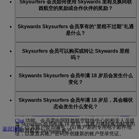
Skysurfers 会员如何使用 Skywards 里程兑换阿联
庭成员。你必须是“我的家庭”账户中的家庭主会员，你
以上）同伴进入，或者同伴本身有资格使用该贵宾
酋航空的奖励或合作伙伴的奖励？
的孩子必须已经是 Skywards Skysurfers 会员，并且你是
室。
管理其账户的登记父母/监护人，你才能添加他们。
Skywards Skysurfers 会员可以使用其 Skywards 里程兑换
Skywards Skysurfers 会员享有的“里程不过期”礼遇
阿联酋航空航班及指定合作伙伴航空公司的产品和服
是什么？
务。如果你已将 Skysurfers 会员的账户与你的账户关
联，并且你是管理该账户的登记家长/监护人，那么你可
自 2024 年 4 月 1 日起，只要 Skysurfers 会员的会籍保持
以选择从哪个账户中使用 Skywards 里程。如果你在预订
Skysurfers 会员可以购买或转让 Skywards 里程
不变，其账户中持有的任何 Skywards 里程就不会过期。
航班时需要帮助，你也可以通过
Live Chat
与我们交流，
吗？
Skysurfers 会员年满 18 岁并成为 Skywards 会员后，其
或致电你当地的
阿联酋航空联络中心
。头等舱经典奖励
Skysurfers 账户中的 Skywards 里程将在其年满 21 岁当月
以及从商务舱到头等舱的升舱奖励仅面向 9 岁及以上的
Skysurfers 会员不可以自行购买、赠送、转让 Skywards
的最后一天过期。有关详细信息，请查看
阿联酋航空
乘客提供。
Skywards Skysurfers 会员年满 18 岁后会发生什么
里程、恢复已过期的 Skywards 里程或延长 Skywards 里
Skywards 计划规则
中的“Skywards Skysurfers”部分第 3.5
变化？
程有效期。此外，他们也不符合通过“赠送或转让
条。
Skywards 里程”选项获得里程的条件。
Skysurfers 会员年满 18 岁后，将有机会将其账户转为由
Skywards Skysurfers 会员年满 18 岁后，其会籍状
会员独立管理的个人账户，在这种情况下，登记的家长/
态会发生什么变化？
监护人将不再有权访问该会员的账户。要完成转换，会
员需致电
阿联酋航空联络中心
，或使用网站上的
Live
Chat
功能。会员需向阿联酋航空联络中心的相关人员提
当 Skysurfers 会员年满 18 岁后，其账户将转换为标准的
供：(i) 其账户会员编号；(ii) 账户新的专用电子邮件地
返回顶部
阿联酋航空 Skywards 账户。
址，以重置其账户密码并创建新的账户登录凭证。