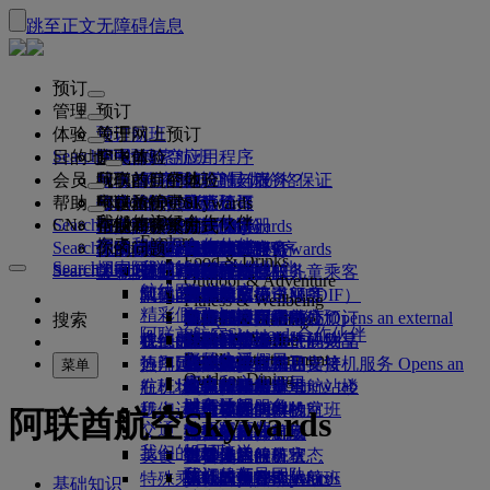
跳至正文
无障碍信息
预订
管理
预订
体验
预订航班
关于网上预订
管理
Search flight
目的地
阿联酋航空应用程序
管理预订
起飞前
空中体验
搜索航班
会员
起飞前
行李
航班都有哪些设施与服务？
阿联酋航空体验
我们的目的地
阿联酋航空最优价格保证
检索预订
航班时刻表
Explore Dubai
帮助
行李信息
签证和护照
你的旅程由此开始
家庭旅行
目的地
阿联酋航空Skywards
旅行信息
舱等特色
特惠机票
座位选择
取消预订
Explore Dubai
我们的旅行合作伙伴
Search flight
CN
查找签证要求
和家人一同出行
飞悦卓越
加入阿联酋航空 Skywards
企业商务奖励
帮助和联系方式
行李信息
阿联酋航空体验
我们的目的地
特别优惠
票价保留
更改预订
危险品手册
头等舱
Explore
空中和地面合作伙伴
探索
Search flight
飞悦卓越
关于我们
注册你的公司
帮助和联系方式
你的问题
阿联酋航空应用程序
签证和护照信息
规划你的家庭旅行
关于阿联酋航空Skywards
最佳票价搜索
选择你的座位
规则与公告
托运行李
商务舱
专车接送服务
亚太地区
Food & Drinks
Search flight
探索阿联酋航空目的地
我们的旅行合作伙伴
Search flight
Search flight
关于我们
常见问题
计划行程
健康
飞悦卓越的理由
企业商务奖励
帮助和联系方式
升级航班
随身行李
美国旅行授权
豪华经济舱
阿联酋航空服务
无成人陪伴的儿童乘客
美洲
会员级别
Outdoor & Adventure
航线图
澳洲航空
阿联酋签证
我们的故事
常见问题
预订酒店
管理专车接送服务
医疗信息表（MEDIF）
购买更多行李额度
经济舱
季节和节日
怀孕
非洲
迪拜航空
注册你的公司
更改或取消
Fitness & Wellbeing
flydubai
精彩假日
旅游项目和活动
预订无障碍旅行
餐食信息
额外托运行李额度
机上舒适用品
无接触旅程
行李额度
媒体中心
欧洲
现金+里程
登录“企业商务奖励”
签证和护照帮助
阿联酋航空办事处预订
媒体中心 Opens an external
搜索
Culture & Heritage
阿联酋航空Skywards合作伙伴
海滩目的地
link in a new tab
Beach & Marine
旅行服务
在线办理登机手续
机上娱乐
我们的候机室
阿联酋禁止携带的物品
迪拜行李服务
儿童和婴儿票价规则
中东
数字会员卡
礼遇
反馈和投诉
我们的网络和代码共享
Family entertainment
集团公司
野外生活假日
迪拜国际机场
行李延误或损坏
热门目的地
迎宾接机服务
值机选项
ice系统中的节目
头等舱贵宾室
儿童安全座椅和摇篮
我的家庭
计划运作方式
行李延误或损坏支持
我们的其他产品
迎宾接机服务 Opens an
菜单
Outdoor Dining
安全
历史和文化假日
external link in a new tab
航班状态
在机场
阿联酋航空 3 号航站楼
ice直播电视
商务舱候机室
飞往伦敦的航班
使用里程
常见问题
迪拜转机服务
特殊帮助和请求
迪拜转机服务
财务透明
城市休闲
机上
我们运营方面的变化
航站楼之间中转
机上Wi-Fi
全球各地的候机室
飞往曼彻斯特的航班
申领里程
行李和丢失财物
阿联酋航空Skywards
交通
负责任企业
美食家度假
抵达及离开机场
儿童娱乐
合作伙伴候机室
携孩子旅行
飞往巴黎的航班
购买里程
近期的旅行更新
准备旅行
我们的员工
机场接送
美食
班车接送服务
付费使用候机室
携婴儿旅行
飞往米兰的航班
赚取里程
查看你的航班状态
在机场
预订租车
我们的领导团队
Skywards Skysurfers
特殊乘客出行服务
头等舱美食
马哈巴贵宾室
婴儿随身行李限额
飞往巴塞罗那的航班
阿联酋航空Skywards
基础知识