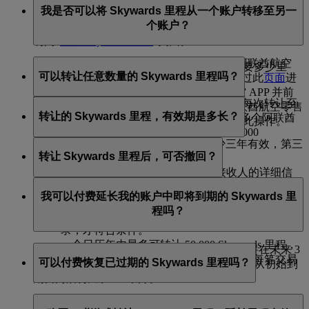
我是否可以将 Skywards 里程从一个账户转移至另一
励，你可以购买更多里程。请阅读“
如何购买 Skywards
个账户？
里程
”常见问题 (FAQ) 以了解更多信息，或登录网站并
访问“
购买 Skywards 里程
”页面。
是的，你可以将 Skywards 里程转入另一个阿联酋航空
如需了解兑换飞往心仪目的地的航班奖励需要多少里
可以转让任意数量的 Skywards 里程吗？
Skywards 账户。只需登录
emirates.com
并通过此
页面
进
程，可以使用我们
里程计算器
进行查询。
入“转让 Skywards 里程”，或使用阿联酋航空 APP 并前
Skywards 里程转让须以 1,000 里程为单位，每次转让至
往 Skywards 板块进行操作即可。指定的阿联酋航空零售
转让的 Skywards 里程，有效期是多长？
少为 2,000 里程。在一个日历年内向一个或多个阿联酋
店铺及
阿联酋航空联络中心
也可协助你完成此操作。
航空 Skywards 会员转让的里程不得超过 50,000
转让的 Skywards 里程自转让之日起至少三年有效，第三
以下是需要记住的关键信息：
Skywards 里程。
转让 Skywards 里程后，可否撤回？
年于接受者生日当月末失效。
在转让里程时，请确保你已掌握接收人的详细信
很抱歉，一旦你决定将 Skywards 里程转让给其他会员，
息。
我可以付费延长我的账户中即将到期的 Skywards 里
我们就无法再将其转回你的账户。
接收里程的会员账户必须至少有一条通过搭乘阿联
程吗？
酋航空航班或在合作伙伴处消费赚取里程的活动记
录，才符合条件。
一个日历年内最多可转让 50,000 Skywards 里程，
可以。如果你的账户中有任何 Skywards 里程将在未来 3
费用为每 1,000 Skywards 里程 15 美元。每笔交易
可以付费恢复已过期的 Skywards 里程吗？
个月内到期，你可以通过付费方式将其有效期从初始到
需至少转让 2,000 Skywards 里程。
期日向后再延长 12 个月。
可以，你可以申请恢复已过期的 Skywards 里程，前提是
相比正常购买 Skywards 里程，延长 Skywards 里程有效