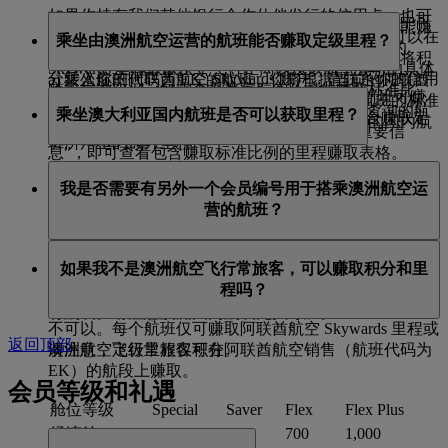
如果你持有我们其他银行合作伙伴发行的信用卡，也可
如果你乘坐澳洲航空公司运营的航班，在以下情况中可
当你搭乘我们其他合作伙伴航空公司的航班时，仅能赚
以将你的信用卡积分兑换为 Skywards 里程——你可以在
乘坐由澳洲航空运营的航班能否赚取定级里程？
赚取 Skywards 里程：
取 Skywards 里程，无法赚取定级里程。你可赚取的
此处
查看合作伙伴名单。如需了解更多信息或申请将积
Skywards 里程数取决于飞行距离以及该航空公司的具体
分转入你的阿联酋航空 Skywards 账户，请联系你的信用
a) 乘坐航班代码为 EK 的航班，你将根据当前的阿联酋
赚取标准比例。如需查看某家航空公司的赚取标准比
乘坐航班代码为 EK、由澳洲航空公司运营的航班可赚
卡发卡机构。
航空 Skywards 计划等级，按搭乘阿联酋航空航班的标准
例，请前往我们的“
合作伙伴
”页面，选择你想查询的航
乘坐澳大利亚国内航班是否可以获取里程？
取定级里程。但航班代码为 QF 的航班则不符合赚取定
赚取里程。这将包括作为国际连续行程一部分的国内航
空公司，点击“了解更多”，然后向下滚动至“重要信
级里程的条件。
班所产生的额外里程。
息”，即可查看包含赚取标准比例的里程赚取表格。
如澳洲航空国内航班是你乘坐的阿联酋航空或澳洲航空
请注意，乘坐澳洲航空运营的航班以及澳洲航空支线定
b) 乘坐航班代码为 QF 的航班，你将根据飞行距离按不
我是否需要有另外一个会员编号用于搭乘澳洲航空运
国际航班一部分，即可获取里程。仅在国内航段无法获
期航班将获得 Skywards 里程，而乘坐其他航空公司的代
同的赚取标准比例赚取里程。如需了解更多详情，请查
营的航班？
取里程，例如墨尔本至悉尼。
码共享航班将无法赚取 Skywards 里程。
看
澳洲航空合作伙伴页面
。
如果购买的澳洲航空国际航班机票包含澳大利亚国内航
不需要，预订澳洲航空运营的航班时，输入你当前的阿
c) 请注意，乘坐澳洲航空运营的航班以及澳洲航空支线
如果我不是澳洲航空飞行常旅客，可以赚取积分和里
程，你不但能获取国际航段的里程，还能获取以下
联酋航空 Skywards 会员编号，任何符合条件的里程将会
定期航班将获得 Skywards 里程，而乘坐其他航空公司的
程吗？
Skywards 里程和定级里程。适用于澳洲航空国内网络所
自动计入你的账户。
代码共享航班将无法赚取 Skywards 里程。
有航线。请注意澳洲国内航线无头等舱。
不可以。每个航班仅可赚取阿联酋航空 Skywards 里程或
返回顶部
请注意，定级里程仅可在阿联酋航空销售（航班代码为
澳洲航空飞行常旅客积分。
EK）的航段上赚取。
会员等级和礼遇
舱位等级
Special
Saver
Flex
Flex Plus
经济舱
250
350
700
1,000