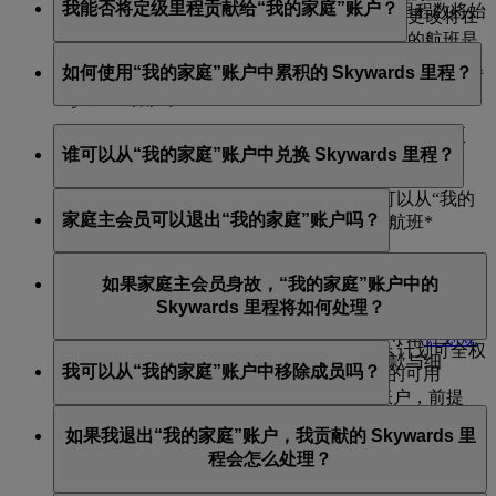
我能否将定级里程贡献给“我的家庭”账户？
励或促销活动赚取的里程。贡献的 Skywards 里程数将始
Skywards。
请注意，如果你在飞行中途更改贡献比例，该更改将在
终向上取整。
你当前航段全部完成后才生效。例如，你当前的航班是
不可以，你不能将定级里程贡献给“我的家庭”账户。定
曼谷 – 迪拜 – 伦敦，只有当你抵达最终目的地伦敦后，
如何使用“我的家庭”账户中累积的 Skywards 里程？
一旦 Skywards 里程贡献给“我的家庭”账户，便无法再转
级里程仍将仅计入你个人的阿联酋航空 Skywards 或
新的贡献率才会生效。
回个人会员账户。
Skysurfers 账户。
“我的家庭”账户中的 Skywards 里程可用于兑换以下项
谁可以从“我的家庭”账户中兑换 Skywards 里程？
目：
经典奖励航班
家庭主会员和年满 18 岁的“我的家庭”成员可以从“我的
家庭主会员可以退出“我的家庭”账户吗？
支持使用“现金+里程”组合支付方式的航班*
家庭”账户中兑换 Skywards 里程。
值机时即刻升舱
不可以，不能移除家庭主会员。可选择关闭“我的家庭”
指定的零售及生活方式合作伙伴*（由阿联酋航空
如果家庭主会员身故，“我的家庭”账户中的
账户，但将损失剩余的所有 Skywards 里程。
及我们的合作伙伴提供）
Skywards 里程将如何处理？
为支持阿联酋航空基金会项目的捐款
指定的 Skywards 专属优惠活动（须遵守本
计划规
如果家庭主会员身故，阿联酋航空 Skywards 计划可全权
则
中关于 Skywards 专属优惠活动的条款与细
我可以从“我的家庭”账户中移除成员吗？
酌情决定，将已故会员在“我的家庭”账户中的可用
则）。
Skywards 里程激活后转至其法定受益人的账户，前提
只有家庭主会员才能从“我的家庭”账户中移除成员。如
是：在阿联酋航空 Skywards 计划收到此类里程申请之
请注意，阿联酋航空可能随时修改合作伙伴名单。
如果我退出“我的家庭”账户，我贡献的 Skywards 里
果你是家庭主会员，可以登录账户并选择移除某位成
时，“我的家庭”账户持有的里程余额不少于 2,000
程会怎么处理？
员。如果该成员年满 18 岁，我们将向其发送电子邮件，
*例外条件可能适用。请参阅各合作伙伴的条款与细则，了解更多详
Skywards 里程。
告知相关变更。若你移除儿童，我们将向其登记家长或
情。