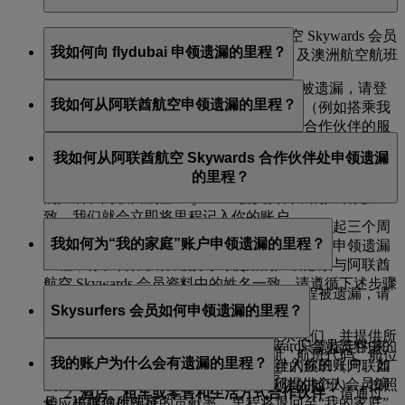
可以，新注册会员可申领注册阿联酋航空 Skywards 会员
我如何向 flydubai 申领遗漏的里程？
前两个月内乘坐的阿联酋航空、flydubai 及澳洲航空航班
所产生的里程。
如果你所搭乘的 flydubai 航班的相应里程被遗漏，请登
我如何从阿联酋航空申领遗漏的里程？
但是，你在注册之前进行的任何其他交易（例如搭乘我
录 flydubai.com 并提交在线申领表格。
们其他合作伙伴航空公司的航班，或购买合作伙伴的服
如果你所搭乘的阿联酋航空航班的相应里程被遗漏，请
务和产品）均不符合赚取或累积里程的条件。
我如何从阿联酋航空 Skywards 合作伙伴处申领遗漏
登录账户并提交
在线申领
表格。只有在旅行日期之后六
的里程？
个月内的符合条件的航班才支持申领里程。只要机票上
的姓名和阿联酋航空 Skywards 会员资料中的姓名完全一
致，我们就会立即将里程记入你的账户。
如果里程自你与我们的合作伙伴进行交易之日起三个周
我如何为“我的家庭”账户申领遗漏的里程？
内仍未计入账户，你可以提交申领请求。如需申领遗漏
里程，你在合作伙伴处预订时使用的姓名必须与阿联酋
航空 Skywards 会员资料中的姓名一致。请遵循下述步骤
如果你所搭乘的阿联酋航空航班的相应里程被遗漏，请
申领里程（具体步骤因合作伙伴而异）：
Skysurfers 会员如何申领遗漏的里程？
登录并提交
在线申领
表格。
航空公司：
请通过
Live Chat
* 联系我们，并提供所
只要机票上的姓名和阿联酋航空 Skywards 会员资料中的
若要为 Skysurfers 账户申领遗漏的里程，只需指定的家
需信息，如预订姓名、航班日期、航班代码、舱位
我的账户为什么会有遗漏的里程？
姓名完全一致，我们就会立即将里程计入你的账户。如
长或监护人访问此
页面
，并根据所乘坐的航班（阿联酋
等级、出发地、目的地和机票号。
需将里程计入“我的家庭”账户，你必须提供个人会员编
航空航班、flydubai 航班或其他合作伙伴的航班），按照
酒店、租车或零售和生活方式合作伙伴：
请通过
号。根据你所选择的贡献率，里程将退回至“我的家庭”
相应步骤操作即可。