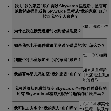
如果你是家庭成员，那么所贡献的 Skywards 里程将保留
监护人发送电子邮件。移除后，他们便不再能贡献
我向“我的家庭”账户贡献 Skywards 里程后，是否可
在“我的家庭”账户中，供家庭主会员及其他家庭成员使
Skywards 里程，也不能被纳入任何兑换中。
以撤销该操作或将 Skywards 里程从“我的家庭”账户
用。但是，如果你是家庭主会员，那么“我的家庭”账户
转回我的个人账户？
将被关闭，账户中所有剩余里程将作废。
你贡献给“我的家庭”账户的 Skywards 里程将无法转回你
为什么我在接受邀请时收到错误消息？
的个人账户。
若你在接受邀请加入“我的家庭”账户时收到错误消息，
如果我把电子邮件邀请函发送至错误的地址怎么办？
请确保你登录的是你本人的阿联酋航空 Skywards 账户，
或者邀请链接尚未失效。
如果你把电子邮件邀请函发送至错误的地址，你可撤回
我能否将儿童添加至“我的家庭”账户？
邀请。此外，邀请将在 14 天后过期。
能，只要其父母或监护人是家庭主会员。如果儿童年龄
我能否将婴儿添加至“我的家庭”账户？
介于 2 至 17 岁之间，且尚未成为会员，则其还需注册加
入我们的 Skywards Skysurfers 计划，以便能够赚取
能，也可添加婴儿来实现更轻松的兑换，但他们无法赚
Skywards 里程并贡献给“我的家庭”账户。
我可以将从阿联酋航空 Skywards 合作伙伴处赚取的
取 Skywards 里程或将之计入“我的家庭”。可以添加的婴
所有 Skywards 里程都贡献给“我的家庭”账户吗？
儿数量没有限制，因为婴儿不计入家庭成员总数。
可以，你可以将你通过搭乘阿联酋航空、flydubai 和其他
我可以加入多个“我的家人”账户吗？
合作伙伴航空公司的航班赚取的 Skywards 里程，以及你