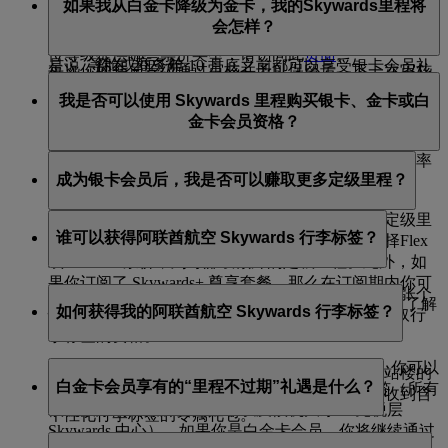
程。
如果我从白金卡降级为金卡，我的Skywards里程将
如果你达到了当前会员等级所需的定级里程，即可保留
类型。Flex 和 Flex Plus 等更高价位的票价类型通常可赚
要达到白金卡会员资格，你需要获得 150,000 定级
例如，如果你在 2026 年 10 月 15 日获得银卡会员资格，
会怎样？
现有会籍状态。如果你未达标，则将面临降级。
取更多里程，有助你更快升至下一等级。如需了解各舱
里程，并在搭乘符合条件的航班时至少选择一次头
则你的下次等级审查日期将为 2027 年 10 月 31 日。也就
位等级提供哪些票价类型，请访问此
页面
。
等舱或商务舱。
是说，你在 2027 年 10 月底之前都可以享受银卡会员礼
每次你的会员等级通过审核并予以保留后，下一次审核
如果当你从白金卡降为金卡时，在你仍然作为白金卡会
遇。
将自动安排在你符合当前等级资格之日起的 12 个月后。
此外，如果你订阅了 Skywards+ 尊享套餐，那么在订阅
我是否可以使用 Skywards 里程购买银卡、金卡或白
请查看“
我的概览
”页面，了解有关你的会员等级和关键
员时获得延期的未兑换Skywards里程将会自动过期。
期内你可额外赚取 20% 的定级里程。请访问
Skywards+
金卡会员资格？
审核日期的信息。你无需申请升高等级，当你赚取足够
等级审查始终在月末进行。
页面了解更多信息。
无论你何时兑换奖励里程，从你账户中扣除的里程数将
数量的定级里程后，我们会为你自动升级。
始终从接近过期的开始。这有助于你将损失里程的几率
不可以。会籍状态只能通过累积
定级里程
获得。
成为银卡会员后，我是否可以赚取更多定级里程？
降至最低。
成为银卡、金卡或白金卡会员，不会赚取额外的定级里
谁可以获得阿联酋航空 Skywards 行李标签？
程。但是，如果你乘坐商务舱或头等舱，或者选择Flex
或Flex Plus票价，则可赚取额外的定级里程。此外，如
果你订阅了 Skywards+ 尊享套餐，那么在订阅期内你可
银卡、金卡和白金卡会员在会籍周期内均可获得 2 张个
额外赚取 20% 的定级里程。请访问
Skywards+
页面了解
如何获得我的阿联酋航空 Skywards 行李标签？
性化行李标签。Skywards Skysurfers 会员不符合领取行
更多信息。
李标签的资格。
如果你是阿联酋航空 Skywards 银卡或金卡会员，你可以
银卡、金卡和白金卡会员可以在迪拜机场 3 号航站楼的
白金卡会员享有的“里程不过期”礼遇是什么？
在迪拜机场联系 Skywards 团队领取你的行李标签（所有
商务舱贵宾室打印行李标签。白金卡会员将继续收到含
候机大厅的商务舱贵宾室，以及候机大厅 B 免税层
个性化行李标签的专属礼包。
Skywards 中心）。如果你是白金卡会员，你将继续通过
从 2018 年 11 月 30 日起生效，任何属于白金卡会员的