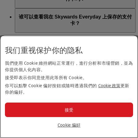
符合条件的 Mastercard 支付卡包括在 Mastercard 支持卡
可以，自保存第一张符合条件的支付卡之日算起，12 个
谁可以查看我在 Skywards Everyday 上保存的支付
片绑定的市场中发行的带有 Mastercard 标识的卡片，这
月内最多可以更改 5 次。
卡？
些市场包括阿根廷、澳大利亚、巴西、加拿大、丹麦、
德国、卡塔尔、阿联酋、英国和美国。
Loyal Solutions 是阿联酋航空 Skywards Everyday 移动应
对于使用以下任何支付卡结账的交易，将无法赚取
我可以在 Skywards Everyday App 中保存家庭成员
用程序的支付卡保存服务提供商。保存符合条件的支付
我们重视保护你的隐私
Skywards 里程：运通卡、大来卡、零售门店卡和礼品
的支付卡吗？
卡即表示你知晓并同意 Loyal Solutions 有权收集、使用
卡。
Visa 或 MasterCard 借记卡或信用卡的号码，并有权将其
我們使用 Cookie 維持網站正常運行，進行分析和市場營銷，並為
可以，但你必须是注册持卡人或已征得注册持卡人的许
传输至 Visa 和 MasterCard 支付网络。
你提供個人化內容。
多个 Skywards Everyday 用户可以保存同一张支付
可，才能在 Skywards Everyday App 中保存符合条件的支
卡吗？
接受即表示你同意使用此等所有 Cookie。
请访问
Skywards Everyday
页面了解更多信息。
付卡。
你可以點擊 Cookie 偏好按鈕或隨時透過我們的
Cookie 政策
更新
不可以，你不能将同一张符合条件的支付卡保存至多个
你的偏好。
如果我的支付卡过期或被注销，我的 Skywards
Skywards Everyday App 用户。一张符合条件的支付卡只
Everyday 账户会怎样？
能绑定至一个账户。
接受
你可以在 Skywards Everyday App 的“我的卡片”部分中更
在 Skywards Everyday App 中保存我的支付卡会被
新卡片详细信息，以及删除已过期、注销或停用的支付
Cookie 偏好
收费吗？
卡。要继续赚取 Skywards 里程，你需要更新卡片详细信
息。如果使用未保存至账户的卡片进行支付，你将无法