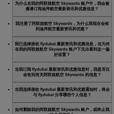
为什么在我的阿联酋航空 Skywards 账户中，我会被
阿联酋航空电子邮件底部的“取消订阅”链接；更新你的
网站上更新你的 flydubai 通讯订阅。
邀请订阅迪拜航空最新资讯和优惠信息？
阿联酋航空 Skywards 账户偏好设置；或通过 Live Chat
或联络中心联系阿联酋航空或 flydubai。
阿联酋航空 Skywards 是阿联酋航空和迪拜航空两家公司
我注册了阿联酋航空 Skywards，为什么我现在会收
的忠诚度计划；因此，你可选择接收来自阿联酋航空和
到迪拜航空最新资讯和优惠？
迪拜航空的航空最新资讯和优惠信息。
注册阿联酋航空 Skywards 时，你可选择订阅阿联酋航
我已选择接收 flydubai 最新资讯和优惠信息，但为何
空、阿联酋航空 Skywards 和/或迪拜航空最新资讯和优
在我的阿联酋航空 Skywards 账户下无法看到这一偏
惠信息。你的通讯偏好也随之更新。
好设置？
这意味着你使用的电子邮件地址关联了多个阿联酋航空
当我订阅 flydubai 最新资讯和优惠信息时，我是否仅
Skywards 会员编号，或者你提供的姓名与你阿联酋航空
会收到有关阿联酋航空 Skywards 的信息？
Skywards 账户上的姓名不相符。请登录你的阿联酋航空
Skywards 账户，在
个人偏好
下更新你的电子邮件订阅。
你将收到 flydubai 的所有最新资讯和优惠信息，包括来
当我选择接收 flydubai 最新资讯和优惠通知时，将会
自 flydubai 和 flydubai Holidays 的促销活动信息。
与 flydubai 分享哪些个人信息？
你将会与 flydubai 分享你的姓名和电子邮件地址，以便
如何删除我的阿联酋航空 Skywards 账户，或终止我
你接收此类通讯。flydubai 将负责按照
flydubai 隐私政