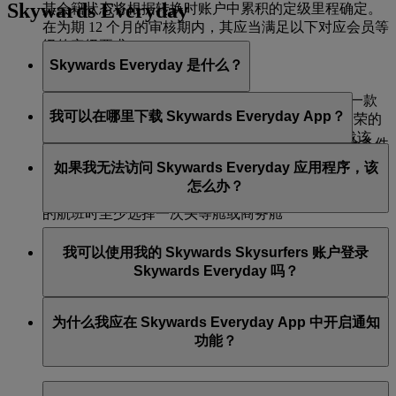
Skywards Everyday
其会籍状态将根据转换时账户中累积的定级里程确定。
在为期 12 个月的审核期内，其应当满足以下对应会员等
级的定级要求：
Skywards Everyday 是什么？
银卡会员等级：25,000 定级里程
Skywards Everyday
是由阿联酋航空 Skywards 运营一款
金卡会员等级：50,000 定级里程
我可以在哪里下载 Skywards Everyday App？
移动应用程序，其是阿联酋航空和迪拜航空屡获殊荣的
常客忠诚计划通过 Skywards Everyday，你只需下载该
金卡会员等级：150,000 定级里程，无需在搭乘符合条件
你可以在 iOS
App Store
和 Google
Play Store
下载
App 并绑定你的支付卡，即可在阿联酋的日常消费中轻
的航班时选择头等舱或商务舱
如果我无法访问 Skywards Everyday 应用程序，该
Skywards Everyday App。
松、即时地赚取和使用 Skywards 里程。
怎么办？
白金卡会员等级：150,000 定级里程，并在搭乘符合条件
的航班时至少选择一次头等舱或商务舱
Skywards Everyday 应用程序要求安装的软件为 iOS 12
我可以使用我的 Skywards Skysurfers 账户登录
或 Android 7 或更高版本。请务必使用最新版本的操作
Skywards Everyday 吗？
系统。
如果你在访问 Skywards Everyday App 时仍然遇到问题，
不可以，Skywards Skysurfers 账户不符合通过 Skywards
为什么我应在 Skywards Everyday App 中开启通知
请通过
Live Chat
* 联系我们。
Everyday 赚取 Skywards 里程的条件。
功能？
*Live Chat 目前仅支持英文。
开启 Skywards Everyday 通知功能有诸多好处。