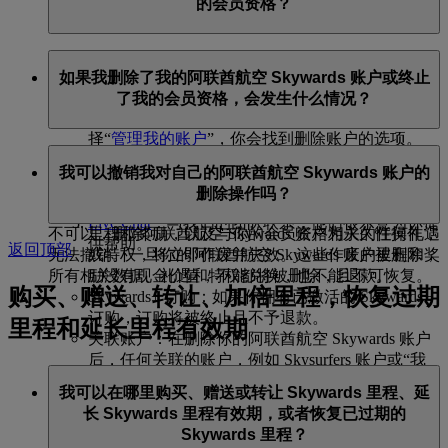
的会员资格？
策
处理你的个人信息。
你可随时通过以下方式删除你的阿联酋航空 Skywards 账
如果我删除了我的阿联酋航空 Skywards 账户或终止
户或终止会员资格：
了我的会员资格，会发生什么情况？
阿联酋航空网站：登录后，进入个人资料页面，选
择“
管理我的账户
”，你会找到删除账户的选项。
如果你选择删除你的阿联酋航空 Skywards 账户或终止你
阿联酋航空 APP：进入 Skywards 页面后，点击右
我可以撤销我对自己的阿联酋航空 Skywards 账户的
的会员资格，请注意以下事项：
上角的三个点，选择“编辑个人资料”，你会看到删
删除操作吗？
除账户的选项。
未使用的 Skywards 里程和奖励：你所有未使用的
Live Chat
：与我们的团队联系，他们很乐意为你提
里程和奖励，以及与你的会员资格相关的任何礼遇
不可以，删除阿联酋航空 Skywards 账户为永久性操作，
供帮助。
返回顶部
或特权，将立即作废并失效。这些作废的里程和奖
无法撤销。一旦你的阿联酋航空 Skywards 账户被删除，
励没有现金价值，不能兑换，也不能退款。
所有相关数据、礼遇和特权都将被删除，且不可恢复。
购买、赠送、转让、加倍里程，恢复过期
Skywards+ 订购：如果你拥有已激活的 Skywards+
订购，订购将被终止且不予退款。
里程和延长里程有效期
关联账户：在删除你的阿联酋航空 Skywards 账户
后，任何关联的账户，例如 Skysurfers 账户或“我
的家庭”账户（如果你是家庭主会员），都将自动
我可以在哪里购买、赠送或转让 Skywards 里程、延
终止或取消关联。
长 Skywards 里程有效期，或者恢复已过期的
商务奖励账户：对于使用阿联酋航空 Skywards 账
Skywards 里程？
户凭证注册的任何商务奖励账户，将无法再使用这