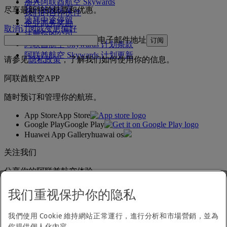
加入阿联酋航空 Skywards
我们的候机室
尽享最新特价机票和优惠。
我们的合作伙伴
迪拜中途停留
企业商务奖励
取消订阅或变更偏好
注册你的公司
电子邮件地址
订阅
阿联酋航空 Skywards 计划条款
阿联酋航空 Skywards 计划更新
请参见
隐私政策
，了解我们如何使用你的信息。
阿联酋航空APP
随时预订和管理你的航班。
App Store
App Store
Google Play
Google Play
Huawei App Gallery
huawai os
关注我们
分享你的阿联酋航空体验。
我们重视保护你的隐私
无障碍浏览声明
我們使用 Cookie 維持網站正常運行，進行分析和市場營銷，並為
联系我们
你提供個人化內容。