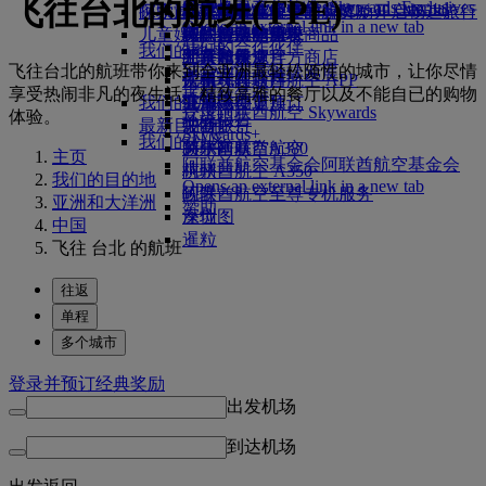
飞往台北的航班(TPE)
Skywards Exclusives
Skywards Exclusives
航空公司合作伙伴
工作机会
工作机会 Opens an external
阿联酋航空购物
探索迪拜
商务舱美食
儿童和婴儿餐食
搭乘阿联酋航空的航班，开启畅达旅行
阿联酋航空企业商务奖励
Opens an external link in a new tab
link in a new tab
儿童娱乐
豪华经济舱用餐
阿联酋航空免税商品
飞往迪拜的航班
特殊帮助和请求
你的机上体验
我们的合作伙伴
我们的地球
经济舱美食
阿联酋航空官方商店
儿童娱乐
北京飞往迪拜
工具和资源
Skywards Rail
飞往台北的航班带你来到全亚洲最轻松随性的城市，让你尽情
运营方面可持续发展
饮料
儿童玩具
广州飞往迪拜
手机和阿联酋航空 APP
里程计算器
享受热闹非凡的夜生活、精致高雅的餐厅以及不能自已的购物
环保政策
我们的机队
儿童活动
上海飞往迪拜
取消或变更预订
登录阿联酋航空 Skywards
体验。
环境报告
最新目的地
波音777
中断旅行
Skywards+
我们的社区
阿联酋航空A380
赫尔辛基
关于阿联酋航空
主页
阿联酋航空基金会
阿联酋航空基金会
阿联酋航空 A350
杭州
我们的目的地
Opens an external link in a new tab
阿联酋航空至尊专机服务
岘港
亚洲和大洋洲
赞助
座位图
深圳
中国
暹粒
飞往 台北 的航班
往返
单程
多个城市
登录并预订经典奖励
出发机场
到达机场