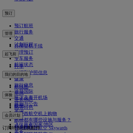
预订
预订航班
旅行服务
管理
交通
计划行程
办理登机手续
管理预订
起飞前
专车服务
航班状态
行李
签证和护照信息
我们的目的地
健康
旅行信息
航线图
迪拜国际
非洲
体验
抵达及离开机场
亚太地区
规则与公告
欧洲
舱等特色
美洲
阿联酋航空机上购物
会员计划
中东
航班都有哪些设施与服务？
飞往所有国家/地区
机上娱乐
订阅特别优惠邮件
登录阿联酋航空 Skywards
美食