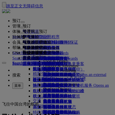
跳至正文
无障碍信息
预订
管理
预订
体验
预订航班
关于网上预订
管理
Search flight
目的地
阿联酋航空应用程序
管理预订
起飞前
空中体验
搜索航班
会员
起飞前
行李
航班都有哪些设施与服务？
阿联酋航空体验
我们的目的地
阿联酋航空最优价格保证
检索预订
航班时刻表
Explore Dubai
帮助
行李信息
签证和护照
你的旅程由此开始
家庭旅行
目的地
阿联酋航空Skywards
旅行信息
舱等特色
特惠机票
座位选择
取消预订
Explore Dubai
我们的旅行合作伙伴
Search flight
CN
查找签证要求
和家人一同出行
飞悦卓越
加入阿联酋航空 Skywards
企业商务奖励
帮助和联系方式
行李信息
阿联酋航空体验
我们的目的地
特别优惠
票价保留
更改预订
危险品手册
头等舱
Explore
空中和地面合作伙伴
探索
Search flight
飞悦卓越
关于我们
注册你的公司
帮助和联系方式
你的问题
阿联酋航空应用程序
签证和护照信息
规划你的家庭旅行
关于阿联酋航空Skywards
最佳票价搜索
选择你的座位
规则与公告
托运行李
商务舱
专车接送服务
亚太地区
Food & Drinks
Search flight
探索阿联酋航空目的地
我们的旅行合作伙伴
Search flight
Search flight
关于我们
常见问题
计划行程
健康
飞悦卓越的理由
企业商务奖励
帮助和联系方式
升级航班
随身行李
美国旅行授权
豪华经济舱
阿联酋航空服务
无成人陪伴的儿童乘客
美洲
会员级别
Outdoor & Adventure
航线图
澳洲航空
阿联酋签证
我们的故事
常见问题
预订酒店
管理专车接送服务
医疗信息表（MEDIF）
购买更多行李额度
经济舱
季节和节日
怀孕
非洲
迪拜航空
注册你的公司
更改或取消
Fitness & Wellbeing
flydubai
精彩假日
旅游项目和活动
预订无障碍旅行
餐食信息
额外托运行李额度
机上舒适用品
无接触旅程
行李额度
媒体中心
欧洲
现金+里程
登录“企业商务奖励”
签证和护照帮助
阿联酋航空办事处预订
媒体中心 Opens an external
搜索
Culture & Heritage
阿联酋航空Skywards合作伙伴
海滩目的地
link in a new tab
Beach & Marine
旅行服务
在线办理登机手续
机上娱乐
我们的候机室
阿联酋禁止携带的物品
迪拜行李服务
儿童和婴儿票价规则
中东
数字会员卡
礼遇
反馈和投诉
我们的网络和代码共享
Family entertainment
集团公司
野外生活假日
迪拜国际机场
行李延误或损坏
热门目的地
迎宾接机服务
值机选项
ice系统中的节目
头等舱贵宾室
儿童安全座椅和摇篮
我的家庭
计划运作方式
行李延误或损坏支持
我们的其他产品
迎宾接机服务 Opens an
菜单
Outdoor Dining
安全
历史和文化假日
external link in a new tab
航班状态
在机场
阿联酋航空 3 号航站楼
ice直播电视
商务舱候机室
飞往伦敦的航班
使用里程
常见问题
迪拜转机服务
特殊帮助和请求
迪拜转机服务
财务透明
城市休闲
机上
我们运营方面的变化
航站楼之间中转
机上Wi-Fi
全球各地的候机室
飞往曼彻斯特的航班
申领里程
行李和丢失财物
交通
负责任企业
美食家度假
抵达及离开机场
儿童娱乐
合作伙伴候机室
携孩子旅行
飞往巴黎的航班
购买里程
近期的旅行更新
准备旅行
飞往中国台湾的航班
我们的员工
机场接送
美食
班车接送服务
付费使用候机室
携婴儿旅行
飞往米兰的航班
赚取里程
查看你的航班状态
在机场
预订租车
我们的领导团队
Skywards Skysurfers
特殊乘客出行服务
头等舱美食
马哈巴贵宾室
婴儿随身行李限额
飞往巴塞罗那的航班
阿联酋航空Skywards