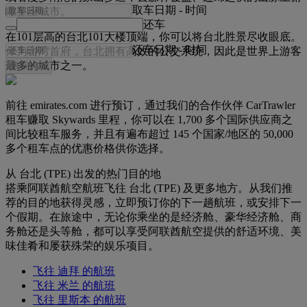
取车日期
-
时间
瞰整座城市。
还车
在101层高的台北101大楼顶端，你可以将台北胜景尽收眼底。
还车日期
-
时间
作为台湾首府，台北拥有高效的公交系统，因此是世界上游客
最多的城市之一。
查看价格
前往 emirates.com 进行预订，通过我们的合作伙伴 CarTrawler
租车赚取 Skywards 里程，你可以在 1,700 多个国际供应商之
间比较租车服务，并且有遍布超过 145 个国家/地区的 50,000
多个租车点的优惠价格供你选择。
从 台北 (TPE) 出发的热门目的地
搭乘阿联酋航空航班飞往 台北 (TPE) 及更多地方。从我们推
荐的目的地获得灵感，立即预订你的下一趟航班，或安排下一
个假期。在旅途中，无论你乘坐的是经济舱、豪华经济舱、商
务舱还是头等舱，都可以享受阿联酋航空提供的舒适环境、美
味佳肴和屡获殊荣的娱乐项目。
飞往 迪拜 的航班
飞往 米兰 的航班
飞往 里斯本 的航班