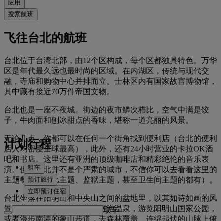
应用
搜索航班
飞往台北的航班
台北位于台湾北部，由12个区构成，每个区都独具特色。万华
区是年代最久远也最时尚的区域。在内湖区，传统与现代交
融，寺庙和购物中心并排而立。士林区内有国家故宫博物馆，
其中藏有接近70万件帝国文物。
台北也是一座不夜城。街边的夜市鳞次栉比，空气中满是饺
子，牛肉面和刨冰甜点的香味，堪称一道亮丽的风景。
无论几点，你都可以在任何一个街角找到便利店（台北的便利
计划行程
店人均密度全球最高），此外，还有24小时营业的卡拉OK酒
吧和书店。这里还有亚洲的顶级咖啡店和精彩绝伦的音乐表
租车
演。但是台北并不是个严肃的城市，不信你可以去看看这里的
预订旅行
主题餐厅（芭比主题、监狱主题，甚至卫生间主题的都有）。
立即预订住宿
台北坐落在阳明山和中央山之间的盆地里，以其如诗如画的风
景而著称。你可以前往北投区泡温泉，游览阳明山国家公园，
取车
或者漫步南港的象山步道，去森林覆盖、连绵起伏的山脉上俯