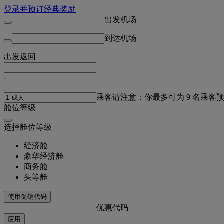
登录并预订经典奖励
出发机场
到达机场
出发
返回
-
乘客
请注意：你最多可为 9 名乘客
舱位等级
选择舱位等级
经济舱
豪华经济舱
商务舱
头等舱
使用促销代码
优惠代码
应用