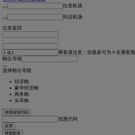
出发机场
到达机场
出发
返回
-
乘客
请注意：你最多可为 9 名乘客
舱位等级
选择舱位等级
经济舱
豪华经济舱
商务舱
头等舱
使用促销代码
优惠代码
应用
搜索航班