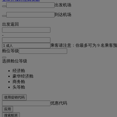
出发机场
到达机场
出发
返回
-
乘客
请注意：你最多可为 9 名乘客
舱位等级
选择舱位等级
经济舱
豪华经济舱
商务舱
头等舱
使用促销代码
优惠代码
应用
搜索航班