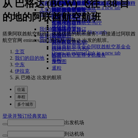
从 巴格达 (BGW) 飞往 138 目
Skywards Exclusives
Skywards Exclusives
航空公司合作伙伴
工作机会
工作机会 Opens an external
阿联酋航空购物
探索迪拜
商务舱美食
儿童和婴儿餐食
搭乘阿联酋航空的航班，开启畅达旅行
阿联酋航空企业商务奖励
Opens an external link in a new tab
link in a new tab
儿童娱乐
豪华经济舱用餐
阿联酋航空免税商品
飞往迪拜的航班
特殊帮助和请求
你的机上体验
我们的合作伙伴
的地的阿联酋航空航班
我们的地球
经济舱美食
阿联酋航空官方商店
儿童娱乐
北京飞往迪拜
工具和资源
Skywards Rail
运营方面可持续发展
饮料
儿童玩具
广州飞往迪拜
手机和阿联酋航空 APP
里程计算器
环保政策
我们的机队
儿童活动
上海飞往迪拜
取消或变更预订
登录阿联酋航空 Skywards
搭乘阿联酋航空航班，体验优质的航班服务。直接通过阿联酋
环境报告
最新目的地
波音777
中断旅行
Skywards+
航空官网 emirates.com 查找从 巴格达 出发的航班。
我们的社区
阿联酋航空A380
赫尔辛基
关于阿联酋航空
阿联酋航空基金会
阿联酋航空基金会
阿联酋航空 A350
杭州
主页
Opens an external link in a new tab
阿联酋航空至尊专机服务
岘港
我们的目的地
赞助
座位图
深圳
中东
暹粒
伊拉克
从 巴格达 出发的航班
往返
单程
多个城市
登录并预订经典奖励
出发机场
到达机场