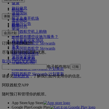
健康
旅行信息
航线图
迪拜国际
非洲
体验
抵达及离开机场
亚太地区
规则与公告
欧洲
舱等特色
美洲
阿联酋航空机上购物
会员计划
中东
航班都有哪些设施与服务？
飞往所有国家/地区
机上娱乐
订阅特别优惠邮件
登录阿联酋航空 Skywards
美食
加入阿联酋航空 Skywards
我们的候机室
尽享最新特价机票和优惠。
我们的合作伙伴
迪拜中途停留
企业商务奖励
取消订阅或变更偏好
注册你的公司
电子邮件地址
订阅
阿联酋航空 Skywards 计划条款
阿联酋航空 Skywards 计划更新
请参见
隐私政策
，了解我们如何使用你的信息。
阿联酋航空APP
随时预订和管理你的航班。
App Store
App Store
Google Play
Google Play