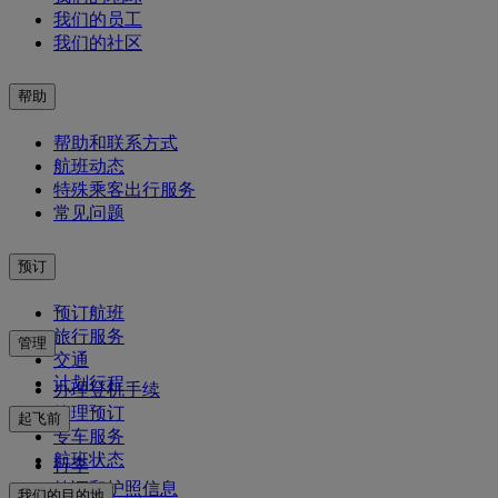
我们的员工
我们的社区
帮助
帮助和联系方式
航班动态
特殊乘客出行服务
常见问题
预订
预订航班
旅行服务
管理
交通
计划行程
办理登机手续
管理预订
起飞前
专车服务
航班状态
行李
签证和护照信息
我们的目的地