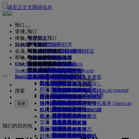
跳至正文
无障碍信息
预订
管理
预订
体验
预订航班
关于网上预订
管理
Search flight
目的地
阿联酋航空应用程序
管理预订
起飞前
空中体验
搜索航班
会员
起飞前
行李
航班都有哪些设施与服务？
阿联酋航空体验
我们的目的地
阿联酋航空最优价格保证
检索预订
航班时刻表
Explore Dubai
帮助
行李信息
签证和护照
你的旅程由此开始
家庭旅行
目的地
阿联酋航空Skywards
旅行信息
舱等特色
特惠机票
座位选择
取消预订
Explore Dubai
我们的旅行合作伙伴
Search flight
CN
查找签证要求
和家人一同出行
飞悦卓越
加入阿联酋航空 Skywards
企业商务奖励
帮助和联系方式
行李信息
阿联酋航空体验
我们的目的地
特别优惠
票价保留
更改预订
危险品手册
头等舱
Explore
空中和地面合作伙伴
探索
Search flight
飞悦卓越
关于我们
注册你的公司
帮助和联系方式
你的问题
阿联酋航空应用程序
签证和护照信息
规划你的家庭旅行
关于阿联酋航空Skywards
最佳票价搜索
选择你的座位
规则与公告
托运行李
商务舱
专车接送服务
亚太地区
Food & Drinks
Search flight
探索阿联酋航空目的地
我们的旅行合作伙伴
Search flight
Search flight
关于我们
常见问题
计划行程
健康
飞悦卓越的理由
企业商务奖励
帮助和联系方式
升级航班
随身行李
美国旅行授权
豪华经济舱
阿联酋航空服务
无成人陪伴的儿童乘客
美洲
会员级别
Outdoor & Adventure
航线图
澳洲航空
阿联酋签证
我们的故事
常见问题
预订酒店
管理专车接送服务
医疗信息表（MEDIF）
购买更多行李额度
经济舱
季节和节日
怀孕
非洲
迪拜航空
注册你的公司
更改或取消
Fitness & Wellbeing
flydubai
精彩假日
旅游项目和活动
预订无障碍旅行
餐食信息
额外托运行李额度
机上舒适用品
无接触旅程
行李额度
媒体中心
欧洲
现金+里程
登录“企业商务奖励”
签证和护照帮助
阿联酋航空办事处预订
媒体中心 Opens an external
搜索
Culture & Heritage
阿联酋航空Skywards合作伙伴
海滩目的地
link in a new tab
Beach & Marine
旅行服务
在线办理登机手续
机上娱乐
我们的候机室
阿联酋禁止携带的物品
迪拜行李服务
儿童和婴儿票价规则
中东
数字会员卡
礼遇
反馈和投诉
我们的网络和代码共享
Family entertainment
集团公司
野外生活假日
迪拜国际机场
行李延误或损坏
热门目的地
迎宾接机服务
值机选项
ice系统中的节目
头等舱贵宾室
儿童安全座椅和摇篮
我的家庭
计划运作方式
行李延误或损坏支持
我们的其他产品
迎宾接机服务 Opens an
菜单
Outdoor Dining
安全
历史和文化假日
external link in a new tab
航班状态
在机场
阿联酋航空 3 号航站楼
ice直播电视
商务舱候机室
飞往伦敦的航班
使用里程
常见问题
迪拜转机服务
特殊帮助和请求
迪拜转机服务
财务透明
城市休闲
机上
我们运营方面的变化
航站楼之间中转
机上Wi-Fi
全球各地的候机室
飞往曼彻斯特的航班
申领里程
行李和丢失财物
交通
负责任企业
美食家度假
抵达及离开机场
儿童娱乐
合作伙伴候机室
携孩子旅行
飞往巴黎的航班
购买里程
近期的旅行更新
准备旅行
我们的目的地
我们的员工
机场接送
美食
班车接送服务
付费使用候机室
携婴儿旅行
飞往米兰的航班
赚取里程
查看你的航班状态
在机场
预订租车
我们的领导团队
Skywards Skysurfers
特殊乘客出行服务
头等舱美食
马哈巴贵宾室
婴儿随身行李限额
飞往巴塞罗那的航班
阿联酋航空Skywards