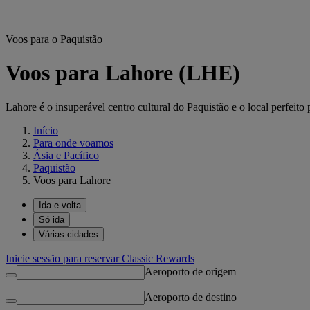
Voos para o Paquistão
Voos para Lahore (LHE)
Lahore é o insuperável centro cultural do Paquistão e o local perfeito
Início
Para onde voamos
Ásia e Pacífico
Paquistão
Voos para Lahore
Ida e volta
Só ida
Várias cidades
Inicie sessão para reservar Classic Rewards
Aeroporto de origem
Aeroporto de destino