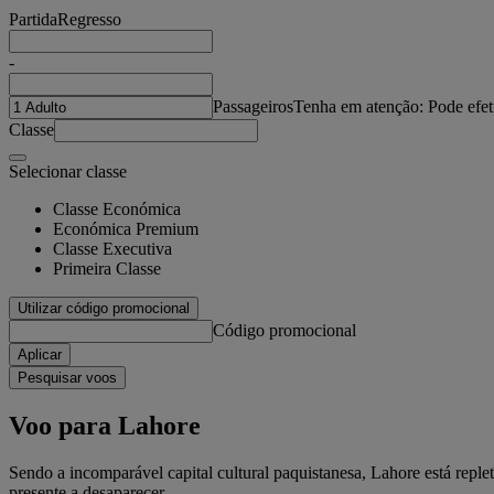
Partida
Regresso
-
Passageiros
Tenha em atenção: Pode efet
Classe
Selecionar classe
Classe Económica
Económica Premium
Classe Executiva
Primeira Classe
Utilizar código promocional
Código promocional
Aplicar
Pesquisar voos
Voo para Lahore
Sendo a incomparável capital cultural paquistanesa, Lahore está reple
presente a desaparecer.