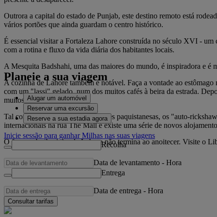
Outrora a capital do estado de Punjab, este destino remoto está rode
vários portões que ainda guardam o centro histórico.
É essencial visitar a Fortaleza Lahore construída no século XVI - um 
com a rotina e fluxo da vida diária dos habitantes locais.
A Mesquita Badshahi, uma das maiores do mundo, é inspiradora e é m
Planeie a sua viagem
A cozinha de Lahore também é notável. Faça a vontade ao estômago na
com um "lassi" gelado, num dos muitos cafés à beira da estrada. De
Alugar um automóvel
muitos alfaiates da cidade.
Reservar uma excursão
Tal como na maior parte das cidades paquistanesas, os "auto-rickshaws
Reserve a sua estadia agora
internacionais na rua The Mall e existe uma série de novos alojamen
Inicie sessão para ganhar Milhas nas suas viagens
O famoso burburinho de Lahore não termina ao anoitecer. Visite o Lib
Recolha
Data de levantamento
-
Hora
Entrega
Data de entrega
-
Hora
Consultar tarifas