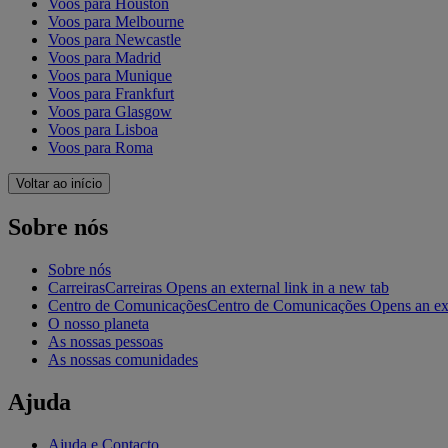
Voos para Houston
Voos para Melbourne
Voos para Newcastle
Voos para Madrid
Voos para Munique
Voos para Frankfurt
Voos para Glasgow
Voos para Lisboa
Voos para Roma
Voltar ao início
Sobre nós
Sobre nós
Carreiras
Carreiras Opens an external link in a new tab
Centro de Comunicações
Centro de Comunicações Opens an exte
O nosso planeta
As nossas pessoas
As nossas comunidades
Ajuda
Ajuda e Contacto