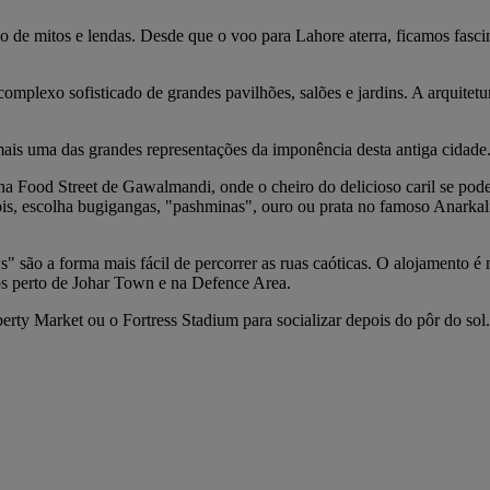
ado de mitos e lendas. Desde que o voo para Lahore aterra, ficamos fas
complexo sofisticado de grandes pavilhões, salões e jardins. A arquitet
ais uma das grandes representações da imponência desta antiga cidade
 Food Street de Gawalmandi, onde o cheiro do delicioso caril se pode 
pois, escolha bugigangas, "pashminas", ouro ou prata no famoso Anark
" são a forma mais fácil de percorrer as ruas caóticas. O alojamento é
tos perto de Johar Town e na Defence Area.
erty Market ou o Fortress Stadium para socializar depois do pôr do sol.