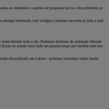
cinados ao entrarmos e sairmos de pequenos becos e descobrirmos os
ura mongol misturada com vestígios coloniais encontra-se lado a lado
.
sentir durante todo o dia. Podemos desfrutar do ambiente vibrante
ali Bazar ou mande fazer todo um guarda-roupa por medida num dos
 muito diversificado em Lahore - podemos encontrar vários hotéis