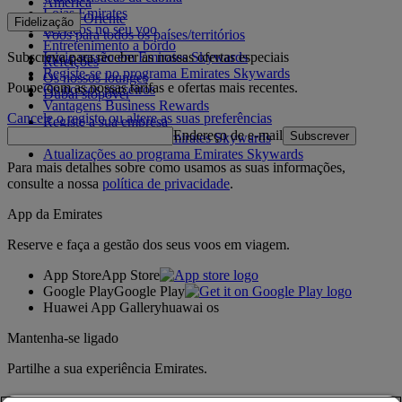
América
Lojas Emirates
Médio Oriente
Fidelização
Serviços no seu voo
Voos para todos os países/territórios
Entretenimento a bordo
Subscreva para receber as nossas ofertas especiais
Inicie sessão em Emirates Skywards
Refeições
Registe-se no programa Emirates Skywards
Os nossos lounges
Poupe com as nossas tarifas e ofertas mais recentes.
Os nossos parceiros
Dubai stopover
Vantagens Business Rewards
Cancele o registo ou altere as suas preferências
Registe a sua empresa
Endereço de e-mail
Subscrever
Regras do programa Emirates Skywards
Atualizações ao programa Emirates Skywards
Para mais detalhes sobre como usamos as suas informações,
consulte a nossa
política de privacidade
.
App da Emirates
Reserve e faça a gestão dos seus voos em viagem.
App Store
App Store
Google Play
Google Play
Huawei App Gallery
huawai os
Mantenha-se ligado
Partilhe a sua experiência Emirates.