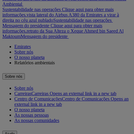
Ambiental
Sustentabilidade nas operações Clique aqui para obter mais
informações.
vista lateral do Airbus A380 da Emirates a virar à
direita no céu azul nublado
Sustentabilidade nas operações
Mensagem do presidente Clique aqui para obter mais
informações.
retrato da Sua Alteza o Xeque Ahmed bin Saeed Al
Maktoum
Mensagem do presidente
Emirates
Sobre nós
O nosso planeta
Relatórios ambientais
Sobre nós
Sobre nós
Carreiras
Carreiras Opens an external link in a new tab
Centro de Comunicações
Centro de Comunicações Opens an
external link in a new tab
O nosso planeta
As nossas pessoas
As nossas comunidades
Ajuda