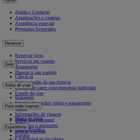
Ajuda e Contacto
Atualizações e viagens
Assistência especial
Perguntas frequentes
Reservar
Reservar voos
Serviços em viagem
Gerir
Transportes
Planear a sua viagem
Check-in
Faça a gestão da sua reserva
Antes de voar
Serviço de carro com motorista particular
Estado do voo
Bagagem
Informações sobre vistos e passaportes
Para onde voamos
Saúde
Informações de viagem
Mapa de rotas
Dubai Internacional
África
De e para o aeroporto
Experiência
Ásia e Pacífico
Regras e avisos
Europa
Características da cabina