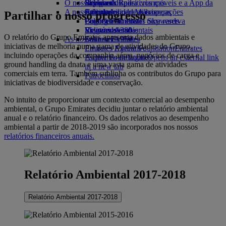
O nosso planeta
Bebidas
Brinquedos para crianças
Skywards Rail
Site para dispositivos móveis e a App da
A nossa frota
Atividades para as crianças
Sustentabilidade nas operações
Calculadora de Milhas
Emirates
Partilhar o nosso progresso
Boeing 777
Política ambiental
Login em Emirates Skywards
Cancelar ou alterar uma reserva
Emirates A380
Relatórios ambientais
Skywards+
Viagens afetadas
O relatório do Grupo Emirates apresenta dados ambientais e
As nossas comunidades
Emirates A350
Sobre a Emirates
iniciativas de melhoria numa gama de atividades do Grupo,
Emirates Executive
Emirates Airline Foundation
Emirates
incluindo operações da companhia aérea, negócios de carga e
Esquemas de lugares
Airline Foundation Opens an external link
ground handling da dnata e uma vasta gama de atividades
in a new tab
comerciais em terra. Também sublinha os contributos do Grupo para
Patrocínios
iniciativas de biodiversidade e conservação.
No intuito de proporcionar um contexto comercial ao desempenho
ambiental, o Grupo Emirates decidiu juntar o relatório ambiental
anual e o relatório financeiro. Os dados relativos ao desempenho
ambiental a partir de 2018-2019 são incorporados nos nossos
relatórios financeiros anuais.
Relatório Ambiental 2017-2018
Relatório Ambiental 2017-2018