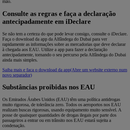
mão.
Consulte as regras e faça a declaração
antecipadamente em iDeclare
Se não tem a certeza do que pode levar consigo, consulte o iDeclare.
Faça o download da app da Alfândega do Dubai para ver
rapidamente as informações sobre as mercadorias que deve declarar
à chegada aos EAU. Utilize a app para fazer a declaração
antecipadamente, tornando o seu percurso pela Alfândega do Dubai
ainda mais simples.
Saiba mais e faça o download da app
(Abre um website externo num
novo separador)
Substâncias proibidas nos EAU
Os Emirados Árabes Unidos (EAU) têm uma política antidrogas
muito rigorosa, de tolerância zero. Todos os aeroportos nos EAU
realizam buscas rigorosas, usando equipamento muito sensível. A
posse de quaisquer quantidades de drogas ilegais por parte dos
passageiros a entrar ou em trânsito nos EAU estará sujeita a
condenação.