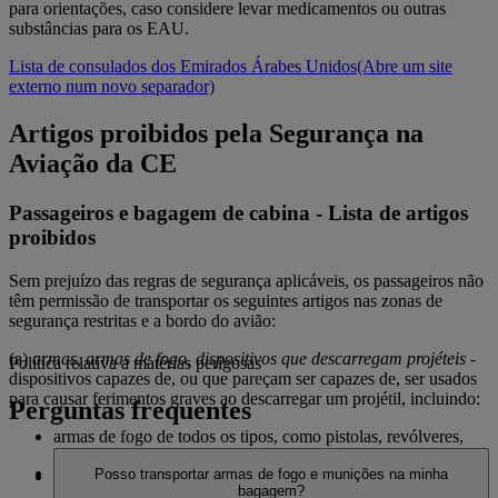
para orientações, caso considere levar medicamentos ou outras
substâncias para os EAU.
Lista de consulados dos Emirados Árabes Unidos
(Abre um site
externo num novo separador)
Artigos proibidos pela Segurança na
Aviação da CE
Passageiros e bagagem de cabina - Lista de artigos
proibidos
Sem prejuízo das regras de segurança aplicáveis, os passageiros não
têm permissão de transportar os seguintes artigos nas zonas de
segurança restritas e a bordo do avião:
(a)
armas, armas de fogo, dispositivos que descarregam projéteis -
Política relativa a matérias perigosas
dispositivos capazes de, ou que pareçam ser capazes de, ser usados
para causar ferimentos graves ao descarregar um projétil, incluindo:
Perguntas frequentes
armas de fogo de todos os tipos, como pistolas, revólveres,
espingardas, caçadeiras,
Posso transportar armas de fogo e munições na minha
armas de brinquedo, réplicas e imitações de armas de fogo
bagagem?
capazes de serem confundidas por armas reais, componentes