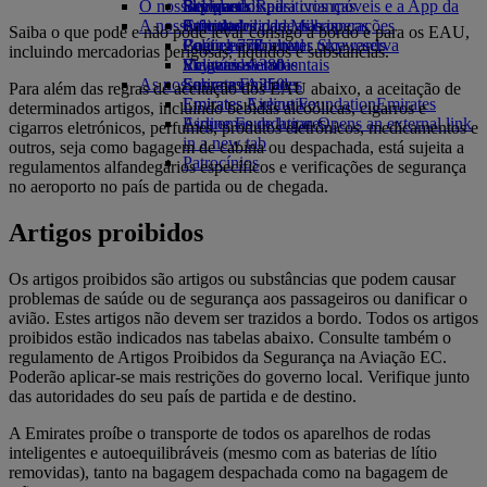
O nosso planeta
Bebidas
Brinquedos para crianças
Skywards Rail
Site para dispositivos móveis e a App da
A nossa frota
Atividades para as crianças
Sustentabilidade nas operações
Calculadora de Milhas
Emirates
Saiba o que pode e não pode levar consigo a bordo e para os EAU,
Boeing 777
Política ambiental
Login em Emirates Skywards
Cancelar ou alterar uma reserva
incluindo mercadorias perigosas, líquidos e substâncias.
Emirates A380
Relatórios ambientais
Skywards+
Viagens afetadas
As nossas comunidades
Emirates A350
Sobre a Emirates
Para além das regras de aceitação dos EAU abaixo, a aceitação de
Emirates Executive
Emirates Airline Foundation
Emirates
determinados artigos, incluindo bebidas alcoólicas, cigarros e
Esquemas de lugares
Airline Foundation Opens an external link
cigarros eletrónicos, perfumes, produtos eletrónicos, medicamentos e
in a new tab
outros, seja como bagagem de cabina ou despachada, está sujeita a
Patrocínios
regulamentos alfandegários específicos e verificações de segurança
no aeroporto no país de partida ou de chegada.
Artigos proibidos
Os artigos proibidos são artigos ou substâncias que podem causar
problemas de saúde ou de segurança aos passageiros ou danificar o
avião. Estes artigos não devem ser trazidos a bordo. Todos os artigos
proibidos estão indicados nas tabelas abaixo. Consulte também o
regulamento de Artigos Proibidos da Segurança na Aviação EC.
Poderão aplicar-se mais restrições do governo local. Verifique junto
das autoridades do seu país de partida e de destino.
A Emirates proíbe o transporte de todos os aparelhos de rodas
inteligentes e autoequilibráveis (mesmo com as baterias de lítio
removidas), tanto na bagagem despachada como na bagagem de