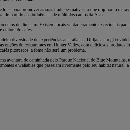
 e lojas para promover as suas tradições nativas, o que originou o mar
ando partido das influências de múltiplos cantos da Ásia.
imentos de dim sum. Existem locais verdadeiramente excecionais para c
 cultura de cafés.
deira diversidade de experiências australianas. Dirija-se à região viní
ersas opções de restaurantes em Hunter Valley, com deliciosos produtos 
 cafés pitorescos, a fome não será um problema.
 numa aventura de caminhada pelo Parque Nacional de Blue Mountains
ombates e wallabies que passeiam livremente pelo seu habitat natural, 