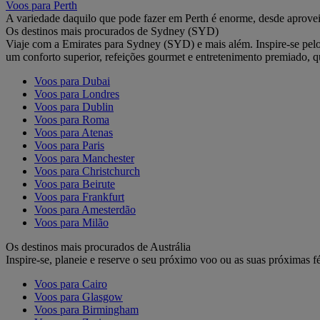
Voos para Perth
A variedade daquilo que pode fazer em Perth é enorme, desde aprovei
Os destinos mais procurados de Sydney (SYD)
Viaje com a Emirates para Sydney (SYD) e mais além. Inspire-se pelo
um conforto superior, refeições gourmet e entretenimento premiado,
Voos para Dubai
Voos para Londres
Voos para Dublin
Voos para Roma
Voos para Atenas
Voos para Paris
Voos para Manchester
Voos para Christchurch
Voos para Beirute
Voos para Frankfurt
Voos para Amesterdão
Voos para Milão
Os destinos mais procurados de Austrália
Inspire-se, planeie e reserve o seu próximo voo ou as suas próximas fé
Voos para Cairo
Voos para Glasgow
Voos para Birmingham