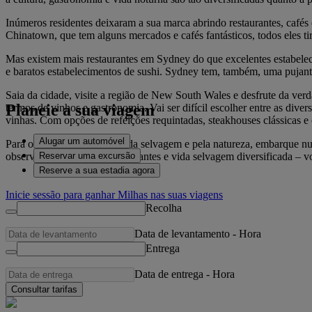
Inúmeros residentes deixaram a sua marca abrindo restaurantes, cafés
Chinatown, que tem alguns mercados e cafés fantásticos, todos eles tir
Mas existem mais restaurantes em Sydney do que excelentes estabelec
e baratos estabelecimentos de sushi. Sydney tem, também, uma pujante
Saia da cidade, visite a região de New South Wales e desfrute da verda
Planeie a sua viagem
termos de vinhos e gastronomia. Vai ser difícil escolher entre as div
vinhas. Com opções de refeições requintadas, steakhouses clássicas e
Alugar um automóvel
Para os apaixonados pela vida selvagem e pela natureza, embarque
Reservar uma excursão
observar paisagens impressionantes e vida selvagem diversificada – v
Reserve a sua estadia agora
Inicie sessão para ganhar Milhas nas suas viagens
Recolha
Data de levantamento
-
Hora
Entrega
Data de entrega
-
Hora
Consultar tarifas