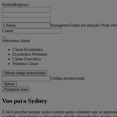
Partida
Regresso
-
Passageiros
Tenha em atenção: Pode efet
Classe
Selecionar classe
Classe Económica
Económica Premium
Classe Executiva
Primeira Classe
Utilizar código promocional
Código promocional
Aplicar
Pesquisar voos
Voo para Sydney
É fácil perceber porque razão existem tantos visitantes que se apaix
a cultura, gastronomia e vida noturna são tão diversificadas quanto a