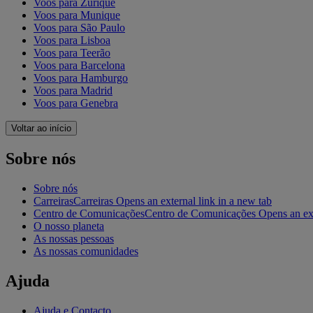
Voos para Zurique
Voos para Munique
Voos para São Paulo
Voos para Lisboa
Voos para Teerão
Voos para Barcelona
Voos para Hamburgo
Voos para Madrid
Voos para Genebra
Voltar ao início
Sobre nós
Sobre nós
Carreiras
Carreiras Opens an external link in a new tab
Centro de Comunicações
Centro de Comunicações Opens an exte
O nosso planeta
As nossas pessoas
As nossas comunidades
Ajuda
Ajuda e Contacto