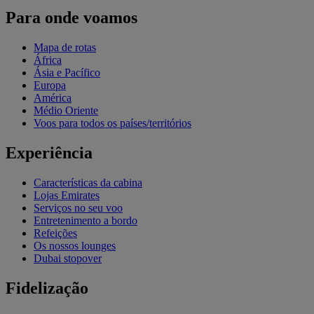
Para onde voamos
Mapa de rotas
África
Ásia e Pacífico
Europa
América
Médio Oriente
Voos para todos os países/territórios
Experiência
Características da cabina
Lojas Emirates
Serviços no seu voo
Entretenimento a bordo
Refeições
Os nossos lounges
Dubai stopover
Fidelização