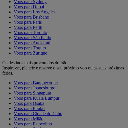
Voos para Sydney
Voos para Dubai
Voos para Los Angeles
Voos para Brisbane
Voos para Paris
Voos para Perth
Voos para Toronto
Voos para São Paulo
Voos para Auckland
Voos para Tóquio
Voos para Zurique
Os destinos mais procurados de Irão
Inspire-se, planeie e reserve o seu próximo voo ou as suas próximas
férias.
Voos para Banguecoque
Voos para Joanesburgo
Voos para Singapura
Voos para Kuala Lumpur
Voos para Osaka
Voos para Phuket
Voos para Cidade do Cabo
Voos para Milão
Voos para Estocolmo