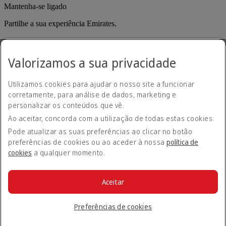
Mantenha-se ligado
Partilhe a sua experiência Emirates.
Valorizamos a sua privacidade
Utilizamos cookies para ajudar o nosso site a funcionar
corretamente, para análise de dados, marketing e
personalizar os conteúdos que vê.
Declaração de acessibilidade
Ao aceitar, concorda com a utilização de todas estas cookies.
Contacte-nos
Política de privacidade
Pode atualizar as suas preferências ao clicar no botão
Termos e condições
preferências de cookies ou ao aceder à nossa
política de
Política de cookies
cookies
a qualquer momento.
Cibersegurança
Declaração de transparência sobre a Lei da Escravatura
Moderna
Aceitar
Mapa do site
© 2026 The Emirates Group. Todos os direitos reservados.
Preferências de cookies