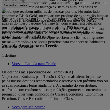
algumas das melhores cidades para amantes de gastronomia em todo
Consultar tarifas
o mundo. Num prato da balança existem as humildes casas de
kebab, que recebem milhares de pessoas por dia. No outro lado
encontra o Black Gold, ou caviar; um produto de exportação famoso
Faça a sua reserva em emirates.com para ganhar Milhas Skywards
que pode ser encontrado nos melhores restaurantes de Teerão.
através do nosso parceiro CarTrawler, com o qual estabelecemos
uma colaboração para comparar mais de 1700 fornecedores
As tradicionais casas de chá são o centro da vida social, tanto para
internacionais e disponibilizar ótimas tarifas, em mais de 50 000
locais como para visitantes. A música ao vivo acompanha o jantar
estações, em mais de 145 países.
nestes ambientes acolhedores, que recebem os clientes em grandes
mesas - tornando-os os locais perfeitos para conhecer os habitantes
Voos de Angola para Teerão
amigáveis de Teerão.
1 destino
Voos de Luanda para Teerão
Os destinos mais procurados de Teerão (IKA)
Viaje com a Emirates para Teerão (IKA) e mais além. Inspire-se
pelos nossos destinos recomendados e reserve o seu próximo voo ou
as suas próximas férias ainda hoje. A caminho do seu destino,
usufrua de um conforto superior, refeições gourmet e entretenimento
premiado, quer viaje connosco na Classe Económica, Económica
Premium, Classe Executiva ou Primeira Classe.
Voos para Melbourne