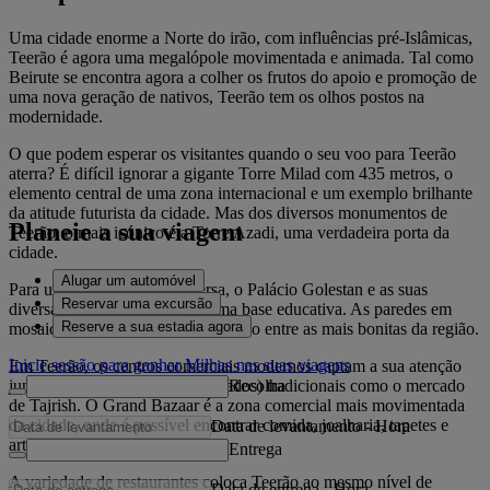
Uma cidade enorme a Norte do irão, com influências pré-Islâmicas,
Teerão é agora uma megalópole movimentada e animada. Tal como
Beirute se encontra agora a colher os frutos do apoio e promoção de
uma nova geração de nativos, Teerão tem os olhos postos na
modernidade.
O que podem esperar os visitantes quando o seu voo para Teerão
aterra? É difícil ignorar a gigante Torre Milad com 435 metros, o
elemento central de uma zona internacional e um exemplo brilhante
da atitude futurista da cidade. Mas dos diversos monumentos de
Planeie a sua viagem
Teerão, o mais icónico é a Torre Azadi, uma verdadeira porta da
cidade.
Alugar um automóvel
Para um regresso à época Persa, o Palácio Golestan e as suas
Reservar uma excursão
diversas estruturas fornecem uma base educativa. As paredes em
Reserve a sua estadia agora
mosaico de Karim Khani Nool estão entre as mais bonitas da região.
Inicie sessão para ganhar Milhas nas suas viagens
Em Teerão, os centros comerciais modernos captam a sua atenção
Recolha
juntamente com os souks (mercados) tradicionais como o mercado
de Tajrish. O Grand Bazaar é a zona comercial mais movimentada
da cidade, onde é possível encontrar comida, joalharia, tapetes e
Data de levantamento
-
Hora
artesanato nas ruas.
Entrega
A variedade de restaurantes coloca Teerão ao mesmo nível de
Data de entrega
-
Hora